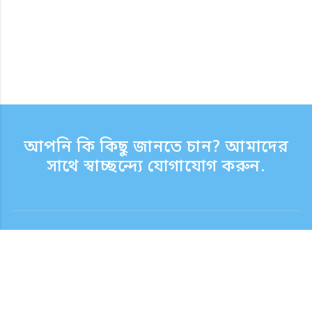
আপনি কি কিছু জানতে চান? আমাদের
সাথে স্বাচ্ছন্দ্যে যোগাযোগ করুন.
যোগাযোগ
সাপোর্ট টাইম সপ্তাহের দিন 9:30 - 17:30
টোল ফ্রি নম্বর