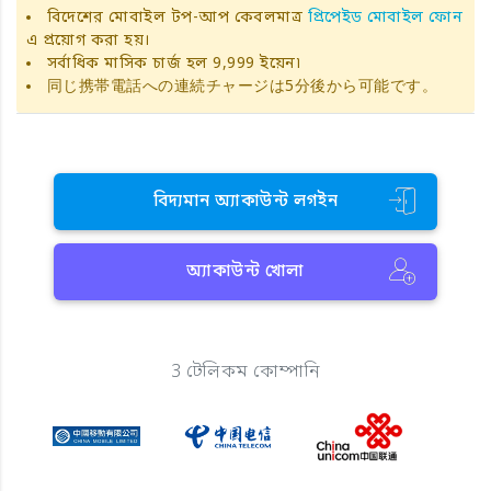
বিদেশের মোবাইল টপ-আপ কেবলমাত্র
প্রিপেইড মোবাইল ফোন
এ প্রয়োগ করা হয়।
সর্বাধিক মাসিক চার্জ হল 9,999 ইয়েন৷
同じ携帯電話への連続チャージは5分後から可能です。
বিদ্যমান অ্যাকাউন্ট লগইন
অ্যাকাউন্ট খোলা
3 টেলিকম কোম্পানি