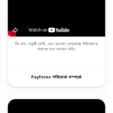
ফি কম, সন্তুষ্টি বেশি, এবং আমরা পেফরেক্স পরিষেবার
সর্বোচ্চ মান প্রবর্তন করি।
PayForex পরিষেবা সম্পর্কে