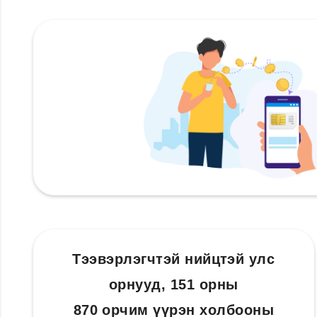
Тээвэрлэгчтэй нийцтэй улс
орнууд, 151 орны
870 орчим үүрэн холбооны