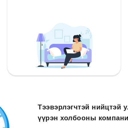
Тээвэрлэгчтэй нийцтэй у
үүрэн холбооны компани