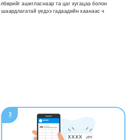
өлбөрийг ашигласнаар та цаг хугацаа болон
а шаардлагатай үедээ гадаадийн хаанаас ч
3