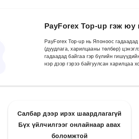
PayForex Top-up гэж юу
PayForex Top-up нь Японоос гадаадад
(дуудлага, харилцааны төлбөр) цэнэгл
гадаадад байгаа гэр бүлийн гишүүдийн
нэр дээр гэрээ байгуулсан харилцаа 
Салбар дээр ирэх шаардлагагүй
Бүх үйлчилгээг онлайнаар авах
боломжтой