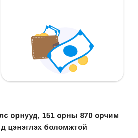
лс орнууд, 151 орны 870 орчим
д цэнэглэх боломжтой