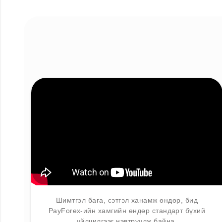
Шимтгэл бага, сэтгэл ханамж өндөр, бид
PayForex-ийн хамгийн өндөр стандарт бүхий
үйлчилгээг нэвтрүүлж байна.