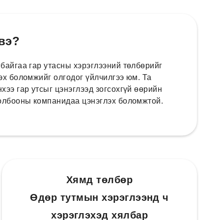
 вэ?
 байгаа гар утасны хэрэглээний төлбөрийг
эх боломжийг олгодог үйлчилгээ юм. Та
хээ гар утсыг цэнэглээд зогсохгүй өөрийн
холбооны компанидаа цэнэглэх боломжтой.
Хямд төлбөр
Өдөр тутмын хэрэглээнд ч
хэрэглэхэд хялбар