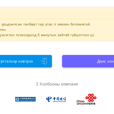
х
урьдчилсан төлбөрт гар утас
л зөвхөн боломжтой.
иен.
цэнэглэх тохиолдолд 5 минутын зайтай гүйцэтгэнэ үү.
үртгэлээр нэвтрэх
Данс нээ
3 Холбооны компани