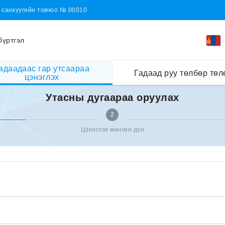
н санхүүгийн товчоо № 00010
бүртгэл
адаадаас гар утсаараа
Гадаад руу төлбөр төл
цэнэглэх
Утасны дугаараа оруулах
2
Цэнэглэх мөнгөн дүн