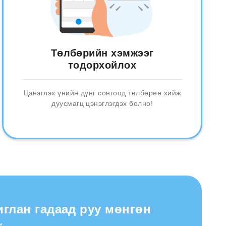
Төлбөрийн хэмжээг
тодорхойлох
Цэнэглэх үнийн дүнг сонгоод төлбөрөө хийж
дуусмагц цэнэглэгдэх болно!
иглан гадаад руу мөнгөн