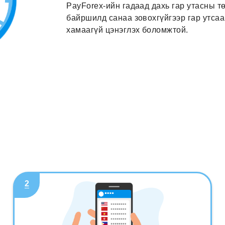
PayForex-ийн гадаад дахь гар утасны т
байршилд санаа зовохгүйгээр гар утса
хамаагүй цэнэглэх боломжтой.
2