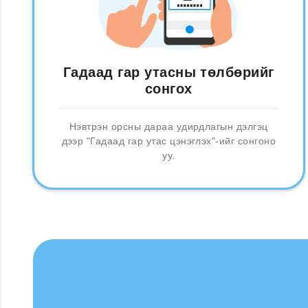
Гадаад гар утасны төлбөрийг
сонгох
Нэвтрэн орсны дараа удирдлагын дэлгэц
дээр "Гадаад гар утас цэнэглэх"-ийг сонгоно
уу.