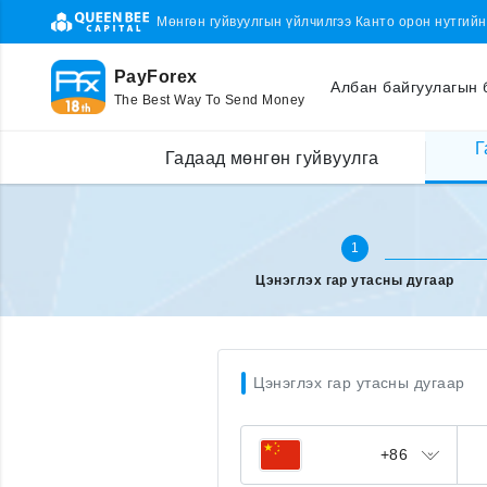
Мөнгөн гуйвуулгын үйлчилгээ Канто орон нутгий
PayForex
Албан байгуулагын 
The Best Way To Send Money
Г
Гадаад улсаас утсаа цэнэглэх
Утасны дугаараа оруулах
Гадаад мөнгөн гуйвуулга
1
Цэнэглэх гар утасны дугаар
Цэнэглэх гар утасны дугаар
+86