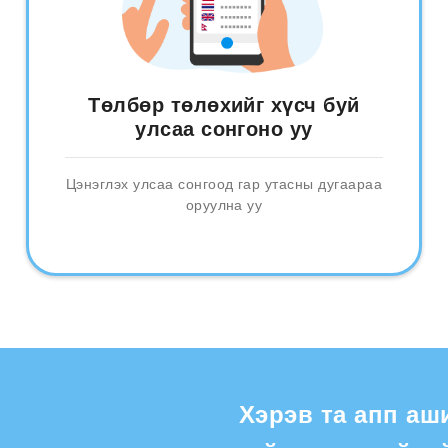
Төлбөр төлөхийг хүсч буй
улсаа сонгоно уу
Цэнэглэх улсаа сонгоод гар утасны дугаараа
оруулна уу
Хэрэв та апп аш