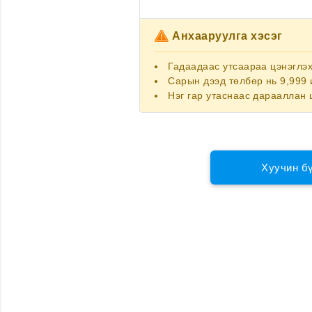
Анхааруулга хэсэг
Гадаадаас утсаараа цэнэглэ
Сарын дээд төлбөр нь 9,999 
Нэг гар утаснаас дарааллан 
Хуучин б