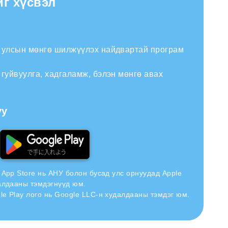
йг хүсвэл
н улсын мөнгө шилжүүлэх найдвартай програм
 гуйвуулга, хадгаламж, бэлэн мөнгө авах
уу
н App Store нь АНУ болон бусад улс орнуудад Apple
далдааны тэмдэгнүүд юм.
le Play лого нь Google LLC-н худалдааны тэмдэг юм.