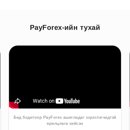
PayForex-ийн тухай
Бид бодитоор PayForex ашигладаг хэрэглэгчидтэй
ярилцлага хийсэн