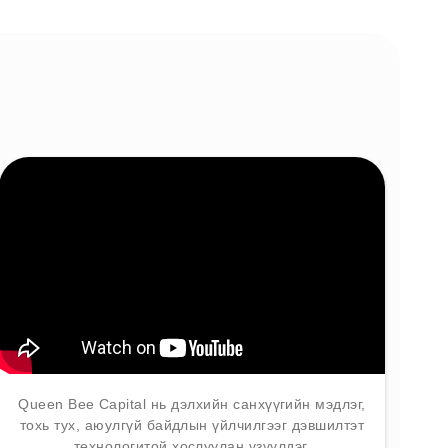
Queen Bee Capital нь дэлхийн санхүүгийн мэдлэг,
тохь тух, аюулгүй байдлын үйлчилгээг дэвшилтэт
технологитой хослуулан үзүүлдэг.