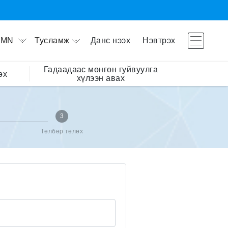
Тусламж
Данс нээх
Нэвтрэх
MN
Гадаадаас мөнгөн гуйвуулга
өх
хүлээн авах
3
Төлбөр төлөх