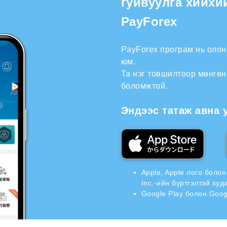
гуйвуулга хийхи
PayForex
PayForex програм нь оло
юм.
Та нэг товшилтоор мөнгөн
боломжтой.
Эндээс татаж авна 
Apple, Apple лого боло
Inc.-ийн бүртгэлтэй ху
Google Play болон Goog