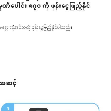
မ္ပဏီပေါင်း ၈၇၀ ကို ဖုန်းငွေဖြည့်နိုင်
ရွေး လိုအပ်သလို ဖုန်းငွေဖြည့်နိုင်ပါသည်။
်အဆင့်
3