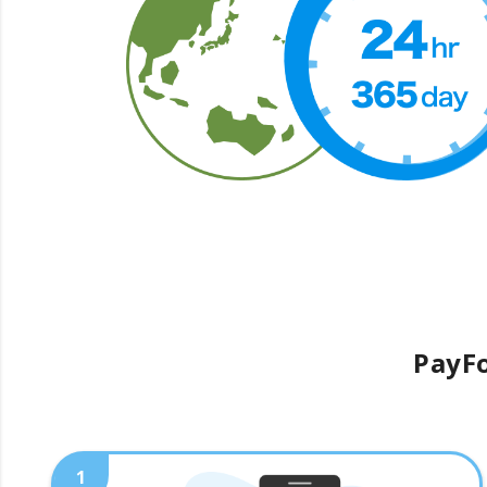
PayFo
1