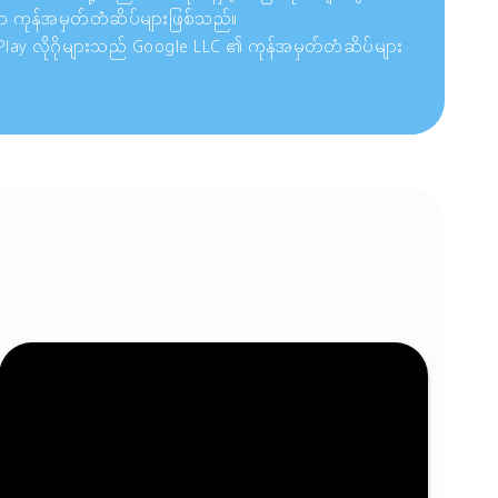
ာ ကုန်အမှတ်တံဆိပ်များဖြစ်သည်။
 Play လိုဂိုများသည် Google LLC ၏ ကုန်အမှတ်တံဆိပ်များ