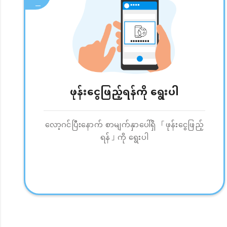
ဖုန်းငွေဖြည့်ရန်ကို ရွေးပါ
လော့ဂင်ပြီးနောက် စာမျက်နှာပေါ်ရှိ 「ဖုန်းငွေဖြည့်
ရန်」ကို ရွေးပါ