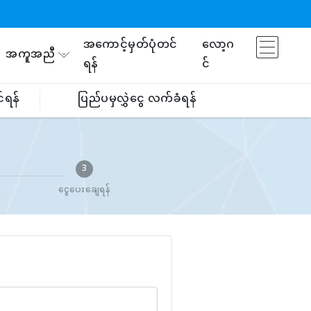
အကောင့်မှတ်ပုံတင်
လော့ဂ
အကူအညီ
ရန်
င်
်ရန်
ပြည်ပမှလွှဲငွေ လက်ခံရန်
3
ငွေပေးချေရန်