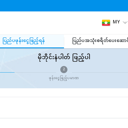
MY
ပြည်ပဖုန်းငွေဖြည့်ရန်
ပြည်ပအသုံးစရိတ်ပေးဆောင
မိုဘိုင်းနံပါတ် ဖြည့်ပါ
2
ဖုန်းငွေဖြည့်ပမာဏ