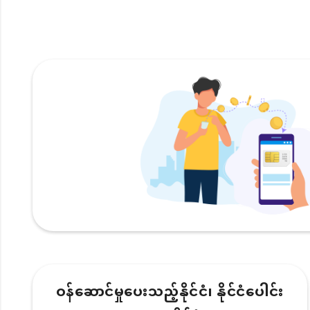
ဝန်ဆောင်မှုပေးသည့်နိုင်ငံ၊ နိုင်ငံပေါင်း