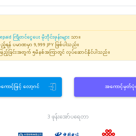
epaid ကြိုတင်ငွေပေး မိုဘိုင်းဖုန်းများ
သာ။
ဖြည့်ရန် ပမာဏမှာ 9,999 JPY ဖြစ်ပါသည်။
ြည့်ခြင်းအတွက် ၅မိနစ်အကြာတွင် လုပ်ဆောင်နိုင်ပါသည်။
အကောင့်ဖြင့် လော့ဂင်
အကောင့်မှတ်ပု
3 ဖုန်းအော်ပရေတာ