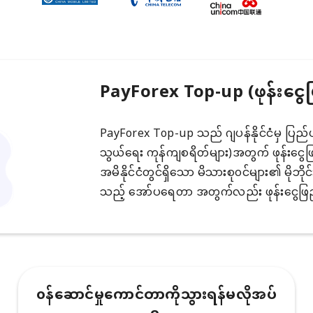
PayForex Top-up (ဖုန်းငွေ
PayForex Top-up သည် ဂျပန်နိုင်ငံမှ ပြည်ပမိုဘ
သွယ်ရေး ကုန်ကျစရိတ်များ)အတွက် ဖုန်းငွေဖြည့
အမိနိုင်ငံတွင်ရှိသော မိသားစု၀င်များ၏ မိုဘိုင
သည့် အော်ပရေတာ အတွက်လည်း ဖုန်းငွေဖြည့
၀န်ဆောင်မှုကောင်တာကိုသွားရန်မလိုအပ်