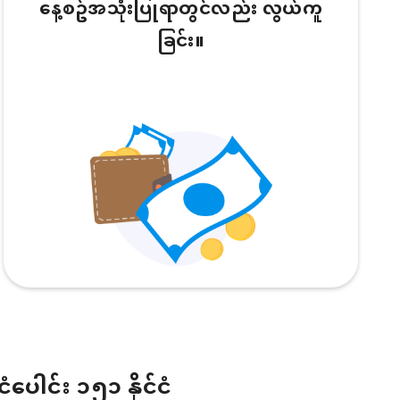
နေ့စဥ်အသုံးပြုရာတွင်လည်း လွယ်ကူ
ခြင်း။
ငံပေါင်း ၁၅၁ နိုင်ငံ