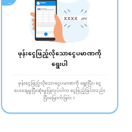
ဖုန်းငွေဖြည့်လိုသောငွေပမာဏကို
ရွေးပါ
ဖုန်းငွေဖြည့်လိုသောငွေပမာဏကို ရွေးပြီး၊ ငွေ
ပေးချေမှုပြီးဆုံးမှုပြုလုပ်ပါက ငွေဖြည့်ခြင်းလည်း
ပြီးမြောက်ခြင်း！