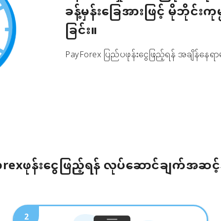
ခန့်မှန်းခြေအားဖြင့် မိုဘိုင်းကု
ခြင်း။
PayForex ပြည်ပဖုန်းငွေဖြည့်ရန် အချိန်နေရာမ
rexဖုန်းငွေဖြည့်ရန် လုပ်ဆောင်ချက်အဆင့
2