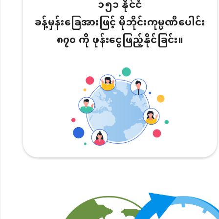
၁၅၁ နိုင်ငံ
ခန့်မှန်းခြေအားဖြင့် မိုဘိုင်းကုမ္ပဏီပေါင်း
၈၇၀ ကို ဖုန်းငွေဖြည့်နိုင်ခြင်း။