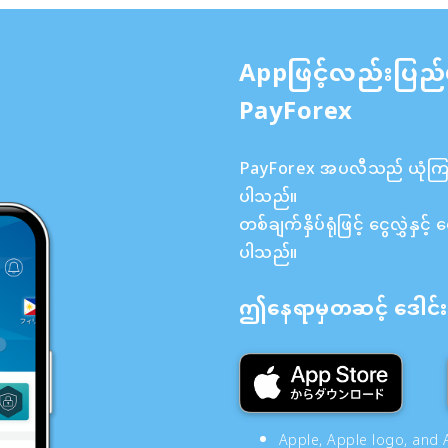
Appဖြင့်လည်းပြည်
PayForex
PayForex အပလီသည် ယုံကြည်စ
ပါသည်။
တစ်ချက်နှိပ်ရုံဖြင့် ငွေလွှဲန
ပါသည်။
ဤနေရာမှတဆင့် ဒေါင်းလ
Apple, Apple logo, and A