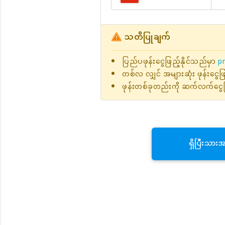
သတိပြုချက်
ပြည်ပဖုန်းငွေဖြည့်နိုင်သည်မှာ
pr
တစ်လ လျှင် အများဆုံး ဖုန်းငွေ
ဖုန်းတစ်ခုတည်းကို ဆက်လက်ငွေဖ
ရှိပြီးသား