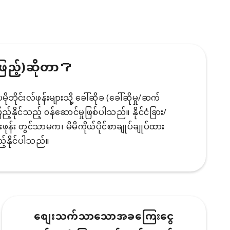
ဖြည့်)ဆိုတာ？
ိုင်းလ်ဖုန်းများသို့ ခေါ်ဆိုခ (ခေါ်ဆိုမှု/ဆက်
်နိုင်သည့် ၀န်ဆောင်မှုဖြစ်ပါသည်။ နိုင်ငံခြား/
်းဖုန်း တွင်သာမက၊ မိမိကိုယ်ပိုင်စာချုပ်ချုပ်ထား
်နိုင်ပါသည်။
စျေးသက်သာသောအခကြေးငွေ