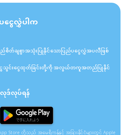
ပငွေလွှဲပါက
ိတ်ချစွာအသုံးပြုနိုင်သောပြည်ပငွေလွှဲအပလီဖြစ်
ှင့် ငွေသွင်းငွေထုတ်ခြင်းတို့ကို အလွယ်တကူအတည်ပြုနိုင်
ုဒ်လုပ်ရန်
pp Store တို့သည် အမေရိကန်နှင့် အခြားနိုင်ငံများတွင် Apple