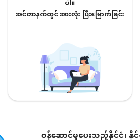
ပါ။
အင်တာနက်တွင် အားလုံး ပြီးမြောက်ခြင်း
ဝန်ဆောင်မှုပေးသည့်နိုင်ငံ၊ နိုင်