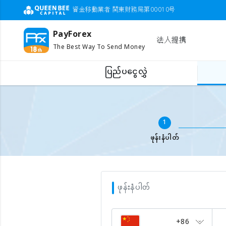
資金移動業者 関東財務局第00010号
PayForex
法人提携
The Best Way To Send Money
ပြည်ပငွေလွှဲ
ပြည်ပဖုန်းငွေဖြည့်ရန်
မိုဘိုင်းနံပါတ် ဖြည့်ပါ
1
ဖုန်းနံပါတ်
ဖုန်းနံပါတ်
+86