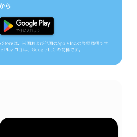
から
pp Storeは、米国および他国のApple Inc.の登録商標です。
gle Play ロゴは、Google LLC の商標です。