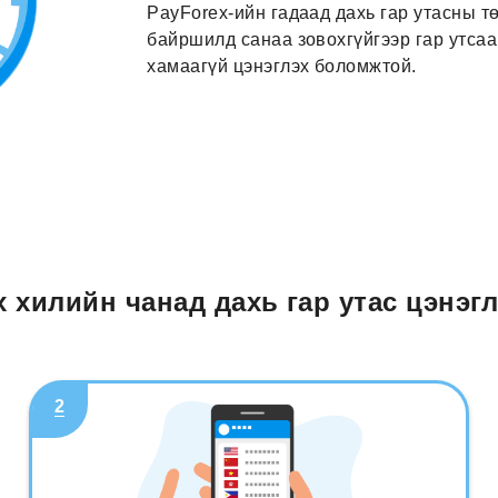
PayForex-ийн гадаад дахь гар утасны т
байршилд санаа зовохгүйгээр гар утса
хамаагүй цэнэглэх боломжтой.
x хилийн чанад дахь гар утас цэнэгл
2