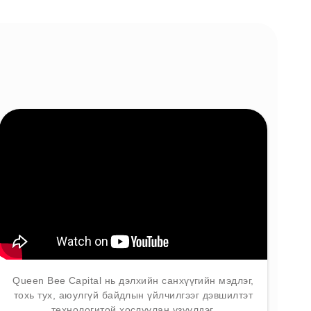
Queen Bee Capital нь дэлхийн санхүүгийн мэдлэг,
тохь тух, аюулгүй байдлын үйлчилгээг дэвшилтэт
технологитой хослуулан үзүүлдэг.