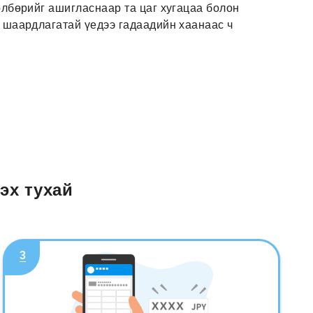
өлбөрийг ашигласнаар та цаг хугацаа болон
а шаардлагатай үедээ гадаадийн хаанаас ч
эх тухай
3