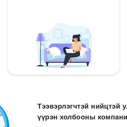
Тээвэрлэгчтэй нийцтэй у
үүрэн холбооны компани