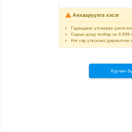
Анхааруулга хэсэг
Гадаадаас утсаараа цэнэглэ
Сарын дээд төлбөр нь 9,999 
Нэг гар утаснаас дарааллан 
Хуучин б