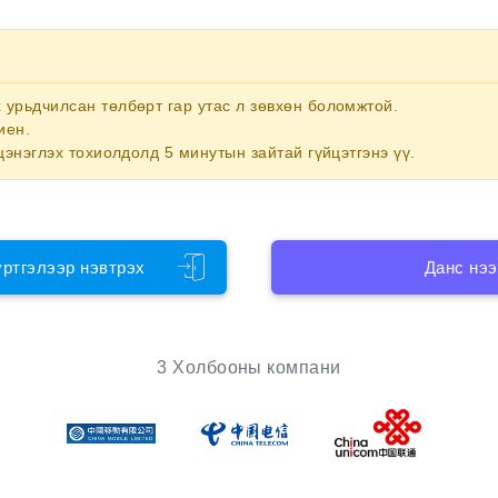
х
урьдчилсан төлбөрт гар утас
л зөвхөн боломжтой.
иен.
цэнэглэх тохиолдолд 5 минутын зайтай гүйцэтгэнэ үү.
үртгэлээр нэвтрэх
Данс нээ
3 Холбооны компани