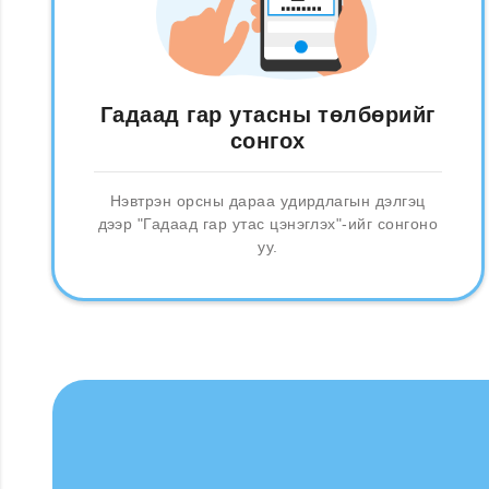
Гадаад гар утасны төлбөрийг
сонгох
Нэвтрэн орсны дараа удирдлагын дэлгэц
дээр "Гадаад гар утас цэнэглэх"-ийг сонгоно
уу.