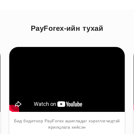
PayForex-ийн тухай
Бид бодитоор PayForex ашигладаг хэрэглэгчидтэй
ярилцлага хийсэн