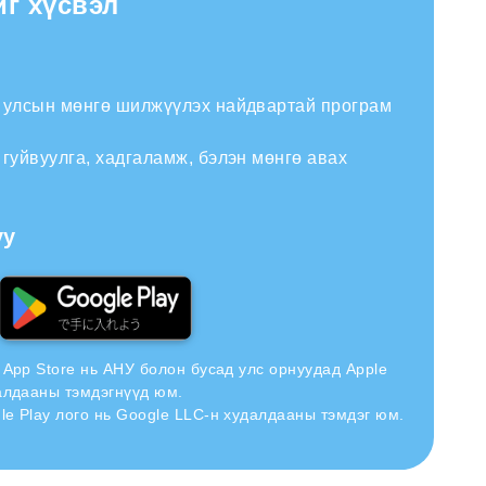
йг хүсвэл
н улсын мөнгө шилжүүлэх найдвартай програм
 гуйвуулга, хадгаламж, бэлэн мөнгө авах
уу
н App Store нь АНУ болон бусад улс орнуудад Apple
далдааны тэмдэгнүүд юм.
le Play лого нь Google LLC-н худалдааны тэмдэг юм.