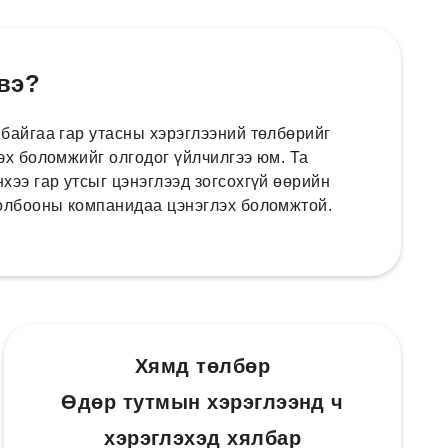
 вэ?
 байгаа гар утасны хэрэглээний төлбөрийг
эх боломжийг олгодог үйлчилгээ юм. Та
хээ гар утсыг цэнэглээд зогсохгүй өөрийн
холбооны компанидаа цэнэглэх боломжтой.
Хямд төлбөр
Өдөр тутмын хэрэглээнд ч
хэрэглэхэд хялбар