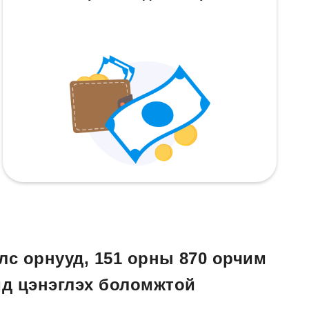
лс орнууд, 151 орны 870 орчим
д цэнэглэх боломжтой