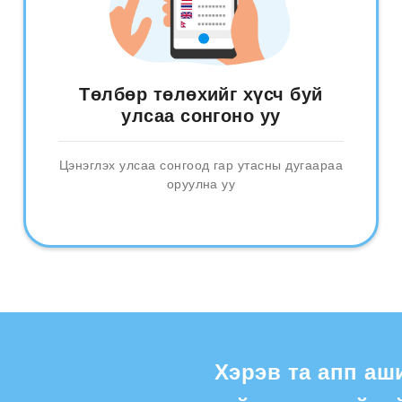
Төлбөр төлөхийг хүсч буй
улсаа сонгоно уу
Цэнэглэх улсаа сонгоод гар утасны дугаараа
оруулна уу
Хэрэв та апп аш