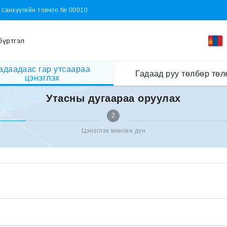
н санхүүгийн товчоо № 00010
бүртгэл
адаадаас гар утсаараа
Гадаад руу төлбөр төл
цэнэглэх
Утасны дугаараа оруулах
2
Цэнэглэх мөнгөн дүн