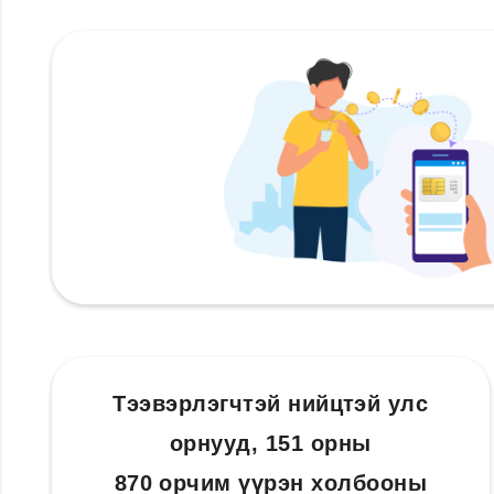
Тээвэрлэгчтэй нийцтэй улс
орнууд, 151 орны
870 орчим үүрэн холбооны