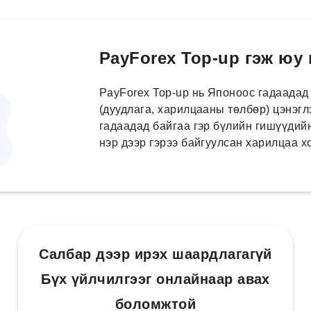
PayForex Top-up гэж юу
PayForex Top-up нь Японоос гадаадад
(дуудлага, харилцааны төлбөр) цэнэгл
гадаадад байгаа гэр бүлийн гишүүдийн
нэр дээр гэрээ байгуулсан харилцаа 
Салбар дээр ирэх шаардлагагүй
Бүх үйлчилгээг онлайнаар авах
боломжтой