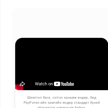
Шимтгэл бага, сэтгэл ханамж өндөр, бид
PayForex-ийн хамгийн өндөр стандарт бүхий
үйлчилгээг нэвтрүүлж байна.