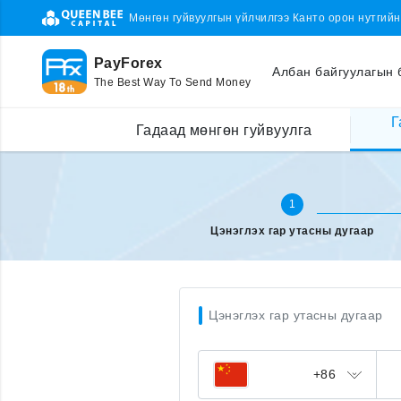
Мөнгөн гуйвуулгын үйлчилгээ Канто орон нутгий
PayForex
Албан байгуулагын 
The Best Way To Send Money
Г
Гадаад улсаас утсаа цэнэглэх
Утасны дугаараа оруулах
Гадаад мөнгөн гуйвуулга
1
Цэнэглэх гар утасны дугаар
Цэнэглэх гар утасны дугаар
+86