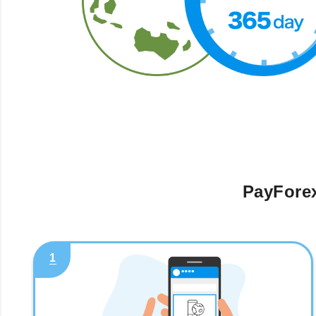
PayFore
1