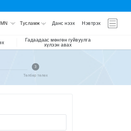
Тусламж
Данс нээх
Нэвтрэх
MN
Гадаадаас мөнгөн гуйвуулга
өх
хүлээн авах
3
Төлбөр төлөх