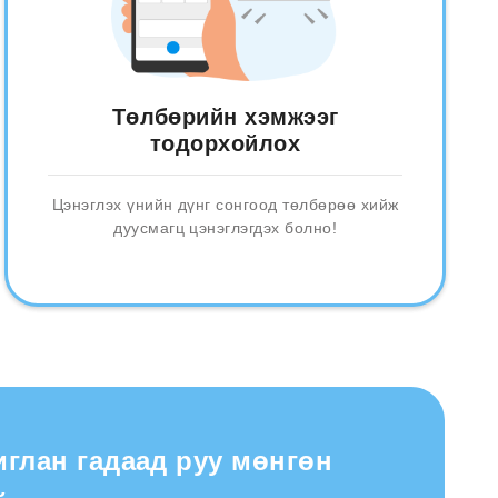
Төлбөрийн хэмжээг
тодорхойлох
Цэнэглэх үнийн дүнг сонгоод төлбөрөө хийж
дуусмагц цэнэглэгдэх болно!
иглан гадаад руу мөнгөн