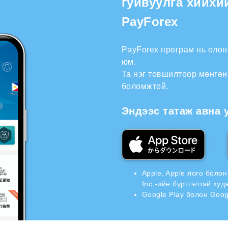
гуйвуулга хийхи
PayForex
PayForex програм нь оло
юм.
Та нэг товшилтоор мөнгөн
боломжтой.
Эндээс татаж авна 
Apple, Apple лого боло
Inc.-ийн бүртгэлтэй ху
Google Play болон Goog