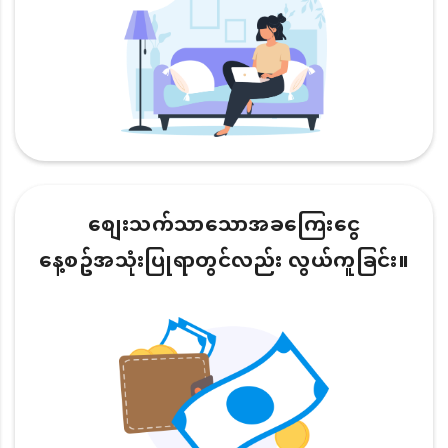
စျေးသက်သာသောအခကြေးငွေ
နေ့စဥ်အသုံးပြုရာတွင်လည်း လွယ်ကူခြင်း။