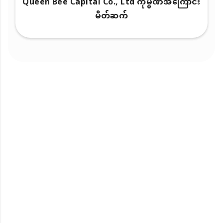
Queen Bee Capital Co., Ltd ကုမ္ပဏီအကြောင်း
မိတ်ဆက်