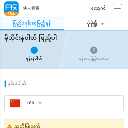
法人提携
လော့ဂင်
ပြည်ပဖုန်းငွေဖြည့်ရန်
မိုဘိုင်းနံပါတ် ဖြည့်ပါ
ပြည်ပဖုန်းငွေဖြည့်ရန်
ပိုမို၍
မိုဘိုင်းနံပါတ် ဖြည့်ပါ
1
2
ဖုန်းနံပါတ်
ဖုန်းငွေဖြည့်ပမာဏ
ဖုန်းနံပါတ်
+86
သတိပြုချက်