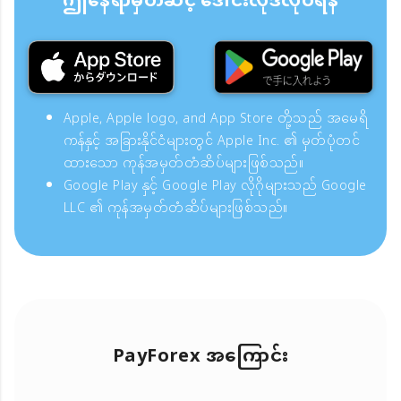
ဤနေရာမှတဆင့် ဒေါင်းလုဒ်လုပ်ရန်
Apple, Apple logo, and App Store တို့သည် အမေရိ
ကန်နှင့် အခြားနိုင်ငံများတွင် Apple Inc. ၏ မှတ်ပုံတင်
ထားသော ကုန်အမှတ်တံဆိပ်များဖြစ်သည်။
Google Play နှင့် Google Play လိုဂိုများသည် Google
LLC ၏ ကုန်အမှတ်တံဆိပ်များဖြစ်သည်။
PayForex အကြောင်း