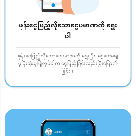
ဖုန်းငွေဖြည့်လိုသောငွေပမာဏကို ရွေး
ပါ
ဖုန်းငွေဖြည့်လိုသောငွေပမာဏကို ရွေးပြီး၊ ငွေပေးချေ
မှုပြီးဆုံးမှုပြုလုပ်ပါက ငွေဖြည့်ခြင်းလည်းပြီးမြောက်
ခြင်း！