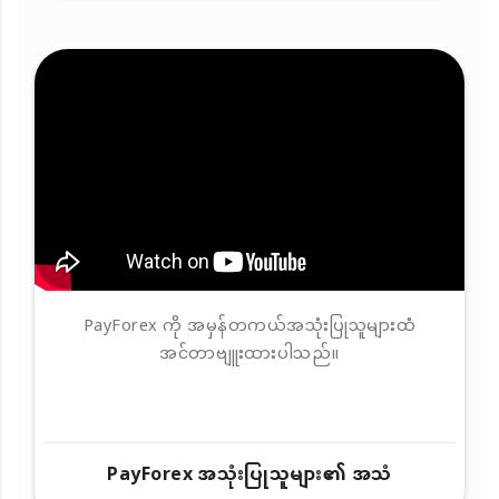
PayForex ကို အမှန်တကယ်အသုံးပြုသူများထံ
အင်တာဗျူးထားပါသည်။
PayForex အသုံးပြုသူများ၏ အသံ