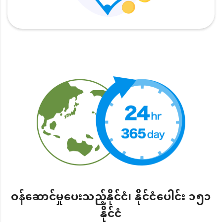
ဝန်ဆောင်မှုပေးသည့်နိုင်ငံ၊ နိုင်ငံပေါင်း ၁၅၁
နိုင်ငံ