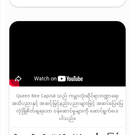
Queen Bee Capital သည် ကမ္ဘာလုံးဆိုင်ရာဘဏ္ဍာရေး
အသိပညာနှင့် အဆင့်မြင့်နည်းပညာများဖြင့် အဆင်ပြေပြေ
လုံခြုံစိတ်ချရသော ဝန်ဆောင်မှုများကို ဆောင်ရွက်ပေး
ပါသည်။