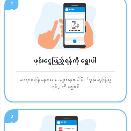
1
ဖုန်းငွေဖြည့်ရန်ကို ရွေးပါ
လော့ဂင်ပြီးနောက် စာမျက်နှာပေါ်ရှိ 「ဖုန်းငွေဖြည့်
ရန်」ကို ရွေးပါ
2