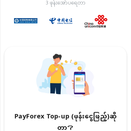
3 ဖုန်းအော်ပရေတာ
PayForex Top-up (ဖုန်းငွေဖြည့်)ဆို
တာ？