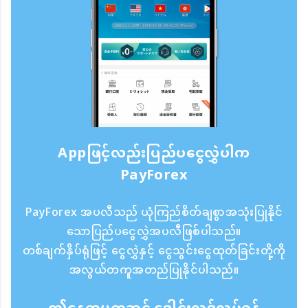
Appဖြင့်လည်းပြည်ပငွေလွှဲပါက
PayForex
PayForex အပလီသည် ယုံကြည်စိတ်ချစွာအသုံးပြုနိုင်
သောပြည်ပငွေလွှဲအပလီဖြစ်ပါသည်။
တစ်ချက်နှိပ်ရုံဖြင့် ငွေလွှဲနှင့် ငွေသွင်းငွေထုတ်ခြင်းတို့ကို
အလွယ်တကူအတည်ပြုနိုင်ပါသည်။