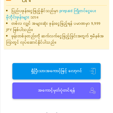
ပြည်ပဖုန်းငွေဖြည့်နိုင်သည်မှာ
prepaid ကြိုတင်ငွေပေး
မိုဘိုင်းဖုန်းများ
သာ။
တစ်လ လျှင် အများဆုံး ဖုန်းငွေဖြည့်ရန် ပမာဏမှာ 9,999
JPY ဖြစ်ပါသည်။
ဖုန်းတစ်ခုတည်းကို ဆက်လက်ငွေဖြည့်ခြင်းအတွက် ၅မိနစ်အ
ကြာတွင် လုပ်ဆောင်နိုင်ပါသည်။
ရှိပြီးသားအကောင့်ဖြင့် လော့ဂင်
အကောင့်မှတ်ပုံတင်ရန်