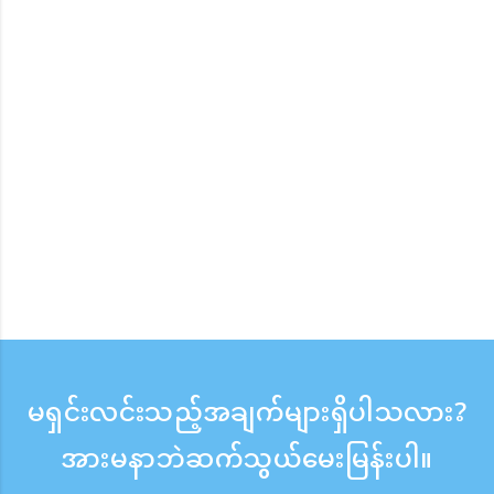
မရှင်းလင်းသည့်အချက်များရှိပါသလား?
အားမနာဘဲဆက်သွယ်မေးမြန်းပါ။