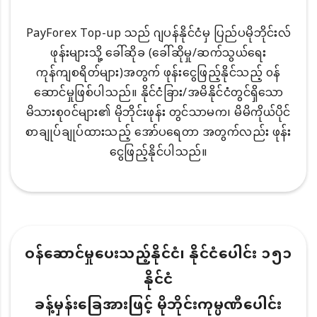
PayForex Top-up သည် ဂျပန်နိုင်ငံမှ ပြည်ပမိုဘိုင်းလ်
ဖုန်းများသို့ ခေါ်ဆိုခ (ခေါ်ဆိုမှု/ဆက်သွယ်ရေး
ကုန်ကျစရိတ်များ)အတွက် ဖုန်းငွေဖြည့်နိုင်သည့် ၀န်
ဆောင်မှုဖြစ်ပါသည်။ နိုင်ငံခြား/အမိနိုင်ငံတွင်ရှိသော
မိသားစု၀င်များ၏ မိုဘိုင်းဖုန်း တွင်သာမက၊ မိမိကိုယ်ပိုင်
စာချုပ်ချုပ်ထားသည့် အော်ပရေတာ အတွက်လည်း ဖုန်း
ငွေဖြည့်နိုင်ပါသည်။
ဝန်ဆောင်မှုပေးသည့်နိုင်ငံ၊ နိုင်ငံပေါင်း ၁၅၁
နိုင်ငံ
ခန့်မှန်းခြေအားဖြင့် မိုဘိုင်းကုမ္ပဏီပေါင်း