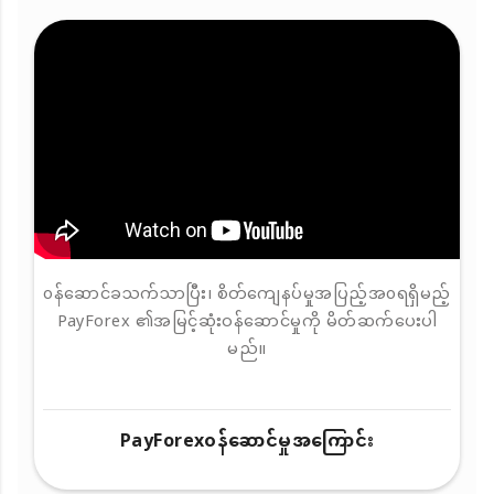
၀န်ဆောင်ခသက်သာပြီး၊ စိတ်ကျေနပ်မှုအပြည့်အ၀ရရှိမည့်
PayForex ၏အမြင့်ဆုံးဝန်ဆောင်မှုကို မိတ်ဆက်ပေးပါ
မည်။
PayForex၀န်ဆောင်မှုအကြောင်း