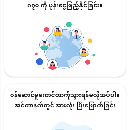
၈၇၀ ကို ဖုန်းငွေဖြည့်နိုင်ခြင်း။
၀န်ဆောင်မှုကောင်တာကိုသွားရန်မလိုအပ်ပါ။
အင်တာနက်တွင် အားလုံး ပြီးမြောက်ခြင်း