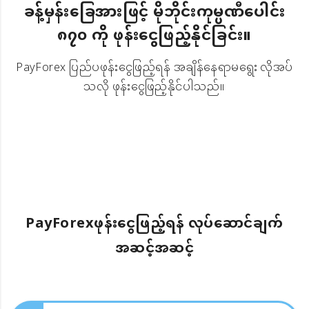
ခန့်မှန်းခြေအားဖြင့် မိုဘိုင်းကုမ္ပဏီပေါင်း
၈၇၀ ကို ဖုန်းငွေဖြည့်နိုင်ခြင်း။
PayForex ပြည်ပဖုန်းငွေဖြည့်ရန် အချိန်နေရာမရွေး လိုအပ်
သလို ဖုန်းငွေဖြည့်နိုင်ပါသည်။
PayForexဖုန်းငွေဖြည့်ရန် လုပ်ဆောင်ချက်
အဆင့်အဆင့်