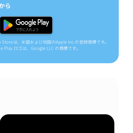
から
pp Storeは、米国および他国のApple Inc.の登録商標です。
gle Play ロゴは、Google LLC の商標です。