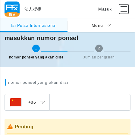
法人提携
Masuk
Pengisian pulsa Internasional
masukkan nomor ponsel
Isi Pulsa Internasional
Menu
masukkan nomor ponsel
1
2
nomor ponsel yang akan diisi
Jumlah pengisian
nomor ponsel yang akan diisi
+86
Penting