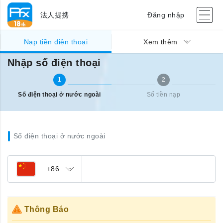
法人提携
Đăng nhập
Nạp tiền điện thoại
Nhập số điện thoại
Nạp tiền điện thoại
Xem thêm
Nhập số điện thoại
1
2
Số điện thoại ở nước ngoài
Số tiền nạp
Số điện thoại ở nước ngoài
+86
Thông Báo