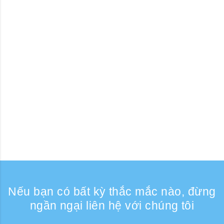
Nếu bạn có bất kỳ thắc mắc nào, đừng
ngần ngại liên hệ với chúng tôi