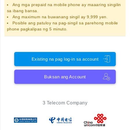
Ang
mga prepaid na mobile phone
ay maaaring singilin
sa ibang bansa.
Ang maximum na buwanang singil ay 9,999 yen.
Posible ang patuloy na pag-singil sa parehong mobile
phone pagkalipas ng 5 minuto.
Existing na pag log-in sa account
Buksan ang Account
3 Telecom Company