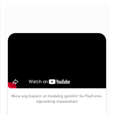
Mura ang bayarin at madaling gamitin! Sa PayForex,
siguradong maaasahan!