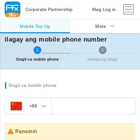
Corporate Partnership
Mag Log in
Singil sa ibang bansa (mobile)
Ilagay ang mobile phone number
Mobile Top Up
More
Ilagay ang mobile phone number
1
2
Singil sa mobile phone
Halaga ng singil
Singil sa mobile phone
+86
Pansinin