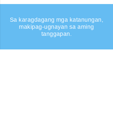
Sa karagdagang mga katanungan,
makipag-ugnayan sa aming
tanggapan.
Kumontak
Support: Weekdays 9:30 -17:30
Toll-free number
0120-808-774
From overseas (※may bayad)