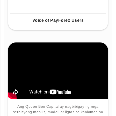
Voice of PayForex Users
Ang Queen Bee Capital ay nagbibigay ng mga
serbisyong mabilis, madali at ligtas sa kaalaman sa