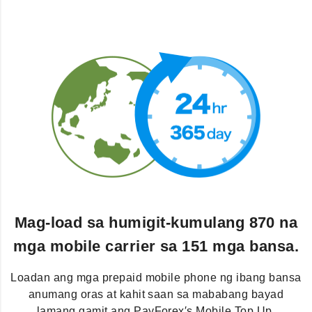
Mag-load sa humigit-kumulang 870 na
mga mobile carrier sa 151 mga bansa.
Loadan ang mga prepaid mobile phone ng ibang bansa
anumang oras at kahit saan sa mababang bayad
lamang gamit ang PayForex′s Mobile Top Up.