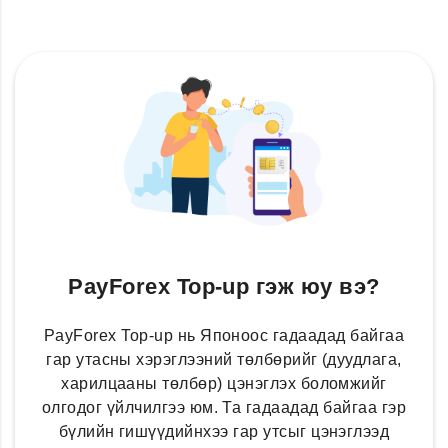
PayForex Top-up гэж юу вэ?
PayForex Top-up нь Японоос гадаадад байгаа
гар утасны хэрэглээний төлбөрийг (дуудлага,
харилцааны төлбөр) цэнэглэх боломжийг
олгодог үйлчилгээ юм. Та гадаадад байгаа гэр
бүлийн гишүүдийнхээ гар утсыг цэнэглээд