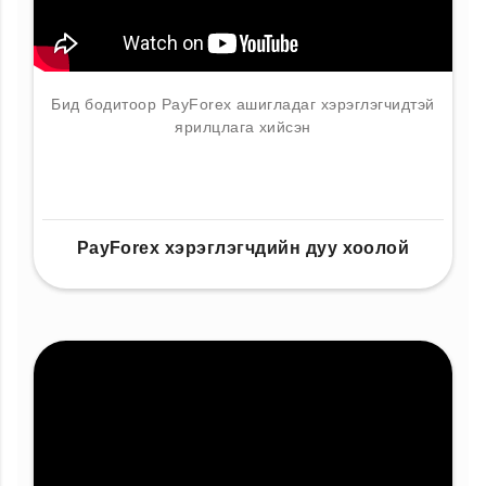
Бид бодитоор PayForex ашигладаг хэрэглэгчидтэй
ярилцлага хийсэн
PayForex хэрэглэгчдийн дуу хоолой