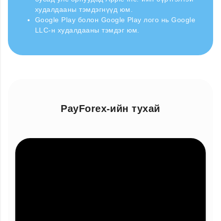
худалдааны тэмдэгнүүд юм.
Google Play болон Google Play лого нь Google
LLC-н худалдааны тэмдэг юм.
PayForex-ийн тухай