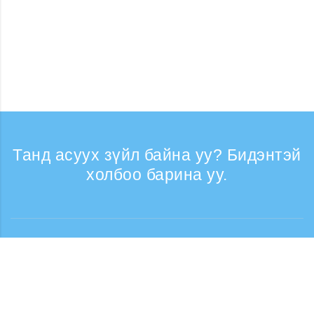
Танд асуух зүйл байна уу? Бидэнтэй
холбоо барина уу.
Лавлагаа
Утасны дуудлага хүлээн авах цаг: Ажлын
өдрүүдэд 9:30 - 17:30