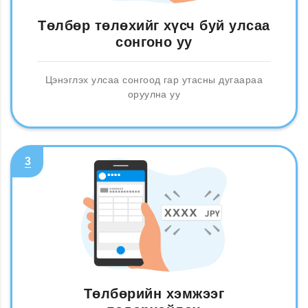
Төлбөр төлөхийг хүсч буй улсаа
сонгоно уу
Цэнэглэх улсаа сонгоод гар утасны дугаараа
оруулна уу
3
Төлбөрийн хэмжээг