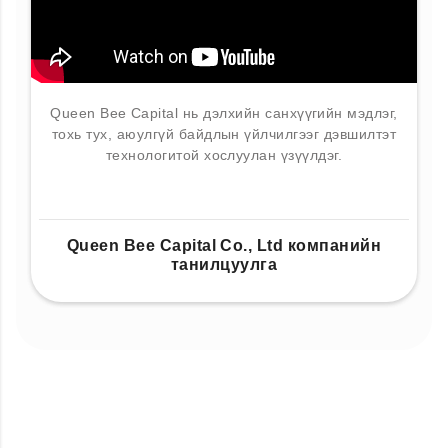
Queen Bee Capital нь дэлхийн санхүүгийн мэдлэг,
тохь тух, аюулгүй байдлын үйлчилгээг дэвшилтэт
технологитой хослуулан үзүүлдэг.
Queen Bee Capital Co., Ltd компанийн
танилцуулга