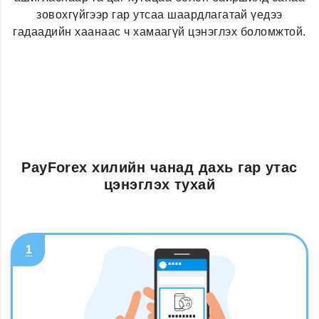
зовохгүйгээр гар утсаа шаардлагатай үедээ
гадаадийн хаанаас ч хамаагүй цэнэглэх боломжтой.
PayForex хилийн чанад дахь гар утас
цэнэглэх тухай
1