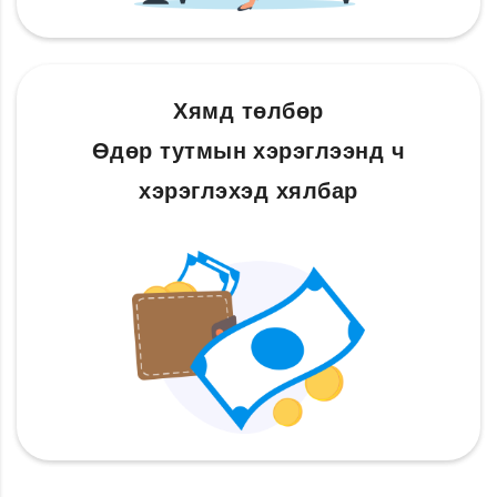
Хямд төлбөр
Өдөр тутмын хэрэглээнд ч
хэрэглэхэд хялбар