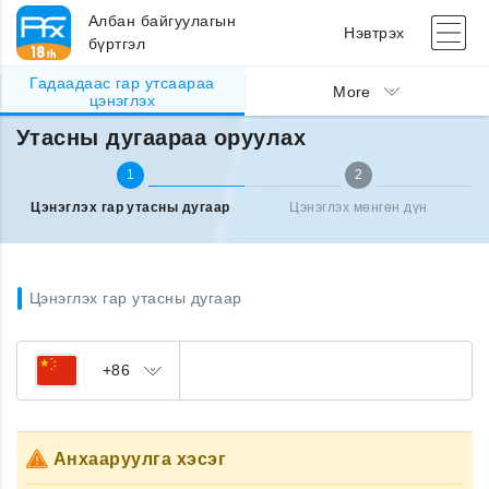
Албан байгуулагын
Нэвтрэх
бүртгэл
Гадаадаас гар утсаараа
Гадаад улсаас утсаа цэнэглэх
Утасны дугаараа оруулах
More
цэнэглэх
Утасны дугаараа оруулах
1
2
Цэнэглэх гар утасны дугаар
Цэнэглэх мөнгөн дүн
Цэнэглэх гар утасны дугаар
+86
Анхааруулга хэсэг