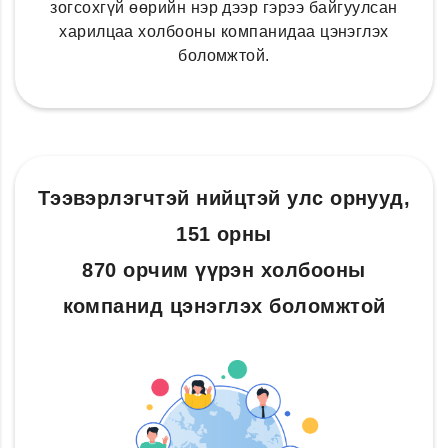
зогсохгүй өөрийн нэр дээр гэрээ байгуулсан
харилцаа холбооны компанидаа цэнэглэх
боломжтой.
Тээвэрлэгчтэй нийцтэй улс орнууд,
151 орны
870 орчим үүрэн холбооны
компанид цэнэглэх боломжтой