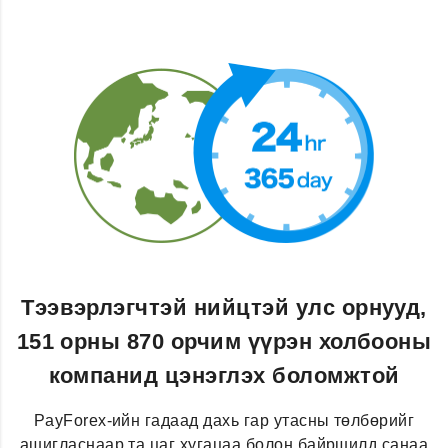
Тээвэрлэгчтэй нийцтэй улс орнууд,
151 орны 870 орчим үүрэн холбооны
компанид цэнэглэх боломжтой
PayForex-ийн гадаад дахь гар утасны төлбөрийг
ашигласнаар та цаг хугацаа болон байршилд санаа