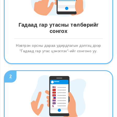
Гадаад гар утасны төлбөрийг
сонгох
Нэвтрэн орсны дараа удирдлагын дэлгэц дээр
"Гадаад гар утас цэнэглэх"-ийг сонгоно уу.
2