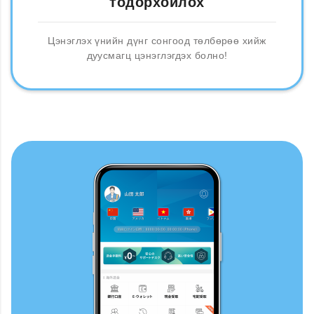
тодорхойлох
Цэнэглэх үнийн дүнг сонгоод төлбөрөө хийж
дуусмагц цэнэглэгдэх болно!