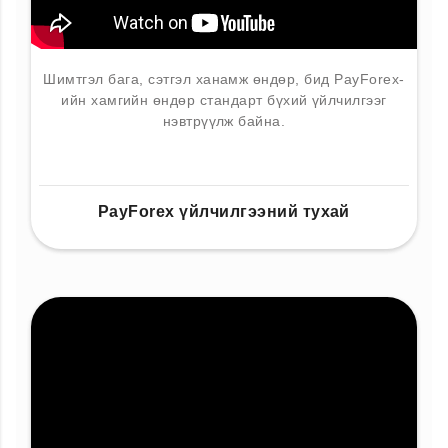
Шимтгэл бага, сэтгэл ханамж өндөр, бид PayForex-
ийн хамгийн өндөр стандарт бүхий үйлчилгээг
нэвтрүүлж байна.
PayForex үйлчилгээний тухай