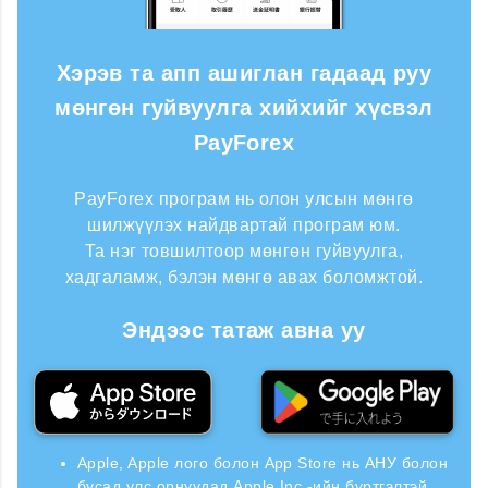
Хэрэв та апп ашиглан гадаад руу
мөнгөн гуйвуулга хийхийг хүсвэл
PayForex
PayForex програм нь олон улсын мөнгө
шилжүүлэх найдвартай програм юм.
Та нэг товшилтоор мөнгөн гуйвуулга,
хадгаламж, бэлэн мөнгө авах боломжтой.
Эндээс татаж авна уу
Apple, Apple лого болон App Store нь АНУ болон
бусад улс орнуудад Apple Inc.-ийн бүртгэлтэй