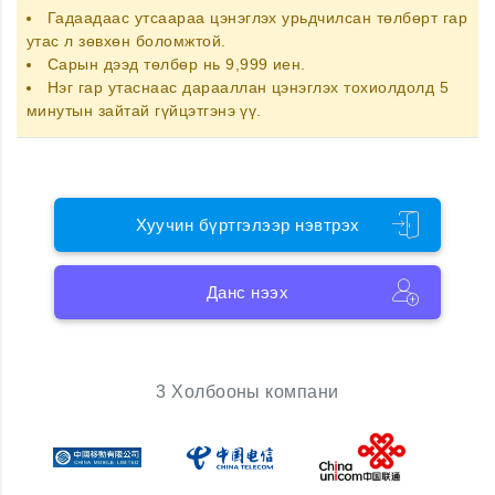
Гадаадаас утсаараа цэнэглэх
урьдчилсан төлбөрт гар
утас
л зөвхөн боломжтой.
Сарын дээд төлбөр нь 9,999 иен.
Нэг гар утаснаас дарааллан цэнэглэх тохиолдолд 5
минутын зайтай гүйцэтгэнэ үү.
Хуучин бүртгэлээр нэвтрэх
Данс нээх
3 Холбооны компани