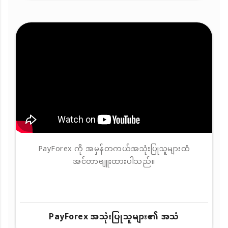
PayForex ကို အမှန်တကယ်အသုံးပြုသူများထံ
အင်တာဗျူးထားပါသည်။
PayForex အသုံးပြုသူများ၏ အသံ