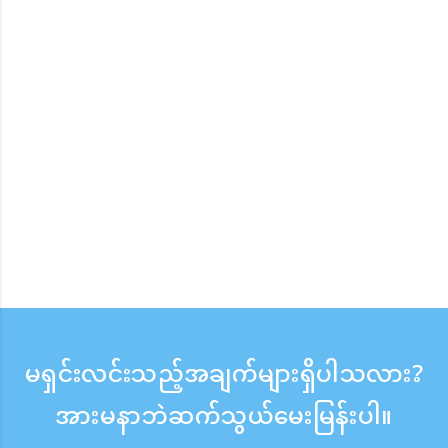
မရှင်းလင်းသည့်အချက်များရှိပါသလား?
အားမနာဘဲဆက်သွယ်မေးမြန်းပါ။