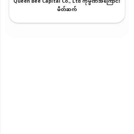
Queen Bee Capital Co., Ltd ကုမ္ပဏီအကြောင်း
မိတ်ဆက်