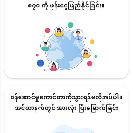
၈၇၀ ကို ဖုန်းငွေဖြည့်နိုင်ခြင်း။
၀န်ဆောင်မှုကောင်တာကိုသွားရန်မလိုအပ်ပါ။
အင်တာနက်တွင် အားလုံး ပြီးမြောက်ခြင်း