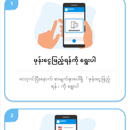
1
ဖုန်းငွေဖြည့်ရန်ကို ရွေးပါ
လော့ဂင်ပြီးနောက် စာမျက်နှာပေါ်ရှိ 「ဖုန်းငွေဖြည့်
ရန်」ကို ရွေးပါ
2