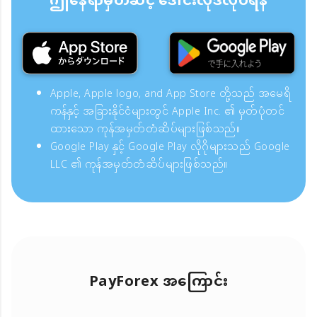
ဤနေရာမှတဆင့် ဒေါင်းလုဒ်လုပ်ရန်
Apple, Apple logo, and App Store တို့သည် အမေရိ
ကန်နှင့် အခြားနိုင်ငံများတွင် Apple Inc. ၏ မှတ်ပုံတင်
ထားသော ကုန်အမှတ်တံဆိပ်များဖြစ်သည်။
Google Play နှင့် Google Play လိုဂိုများသည် Google
LLC ၏ ကုန်အမှတ်တံဆိပ်များဖြစ်သည်။
PayForex အကြောင်း