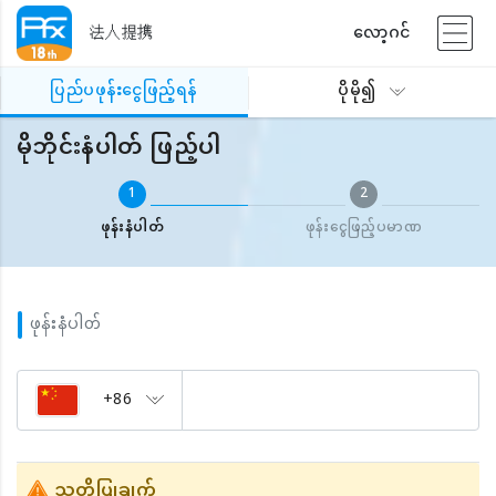
法人提携
လော့ဂင်
ပြည်ပဖုန်းငွေဖြည့်ရန်
မိုဘိုင်းနံပါတ် ဖြည့်ပါ
ပြည်ပဖုန်းငွေဖြည့်ရန်
ပိုမို၍
မိုဘိုင်းနံပါတ် ဖြည့်ပါ
1
2
ဖုန်းနံပါတ်
ဖုန်းငွေဖြည့်ပမာဏ
ဖုန်းနံပါတ်
+86
သတိပြုချက်