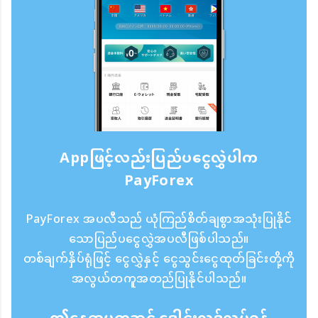
Appဖြင့်လည်းပြည်ပငွေလွှဲပါက
PayForex
PayForex အပလီသည် ယုံကြည်စိတ်ချစွာအသုံးပြုနိုင်
သောပြည်ပငွေလွှဲအပလီဖြစ်ပါသည်။
တစ်ချက်နှိပ်ရုံဖြင့် ငွေလွှဲနှင့် ငွေသွင်းငွေထုတ်ခြင်းတို့ကို
အလွယ်တကူအတည်ပြုနိုင်ပါသည်။