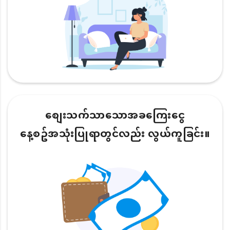
စျေးသက်သာသောအခကြေးငွေ
နေ့စဥ်အသုံးပြုရာတွင်လည်း လွယ်ကူခြင်း။