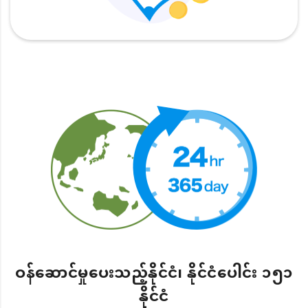
ဝန်ဆောင်မှုပေးသည့်နိုင်ငံ၊ နိုင်ငံပေါင်း ၁၅၁
နိုင်ငံ