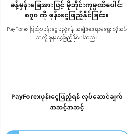
ခန့်မှန်းခြေအားဖြင့် မိုဘိုင်းကုမ္ပဏီပေါင်း
၈၇၀ ကို ဖုန်းငွေဖြည့်နိုင်ခြင်း။
PayForex ပြည်ပဖုန်းငွေဖြည့်ရန် အချိန်နေရာမရွေး လိုအပ်
သလို ဖုန်းငွေဖြည့်နိုင်ပါသည်။
PayForexဖုန်းငွေဖြည့်ရန် လုပ်ဆောင်ချက်
အဆင့်အဆင့်