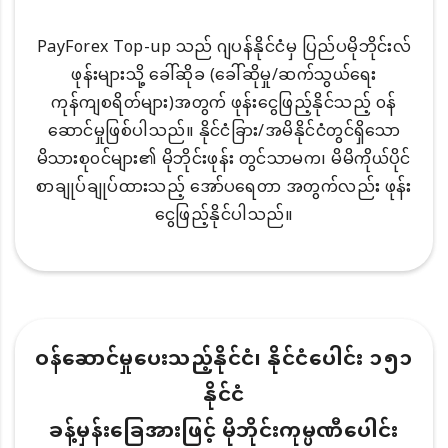
PayForex Top-up သည် ဂျပန်နိုင်ငံမှ ပြည်ပမိုဘိုင်းလ်
ဖုန်းများသို့ ခေါ်ဆိုခ (ခေါ်ဆိုမှု/ဆက်သွယ်ရေး
ကုန်ကျစရိတ်များ)အတွက် ဖုန်းငွေဖြည့်နိုင်သည့် ၀န်
ဆောင်မှုဖြစ်ပါသည်။ နိုင်ငံခြား/အမိနိုင်ငံတွင်ရှိသော
မိသားစု၀င်များ၏ မိုဘိုင်းဖုန်း တွင်သာမက၊ မိမိကိုယ်ပိုင်
စာချုပ်ချုပ်ထားသည့် အော်ပရေတာ အတွက်လည်း ဖုန်း
ငွေဖြည့်နိုင်ပါသည်။
ဝန်ဆောင်မှုပေးသည့်နိုင်ငံ၊ နိုင်ငံပေါင်း ၁၅၁
နိုင်ငံ
ခန့်မှန်းခြေအားဖြင့် မိုဘိုင်းကုမ္ပဏီပေါင်း