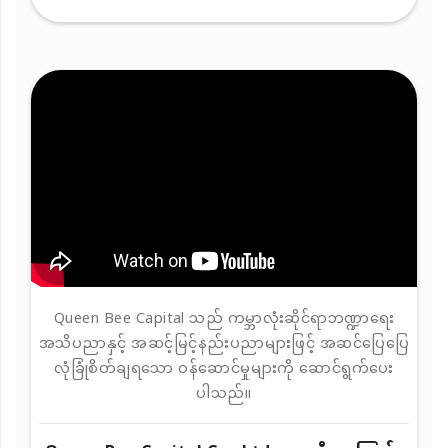
Queen Bee Capital သည် ကမ္ဘာလုံးဆိုင်ရာဘဏ္ဍာရေး
အသိပညာနှင့် အဆင့်မြင့်နည်းပညာများဖြင့် အဆင်ပြေပြေ
လုံခြုံစိတ်ချရသော ဝန်ဆောင်မှုများကို ဆောင်ရွက်ပေး
ပါသည်။