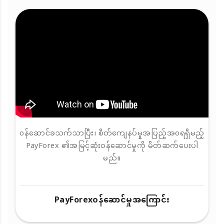
၀န်ဆောင်ခသက်သာပြီး၊ စိတ်ကျေနပ်မှုအပြည့်အ၀ရရှိမည့်
PayForex ၏အမြင့်ဆုံးဝန်ဆောင်မှုကို မိတ်ဆက်ပေးပါ
မည်။
PayForex၀န်ဆောင်မှုအကြောင်း