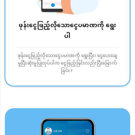
ဖုန်းငွေဖြည့်လိုသောငွေပမာဏကို ရွေး
ပါ
ဖုန်းငွေဖြည့်လိုသောငွေပမာဏကို ရွေးပြီး၊ ငွေပေးချေ
မှုပြီးဆုံးမှုပြုလုပ်ပါက ငွေဖြည့်ခြင်းလည်းပြီးမြောက်
ခြင်း！