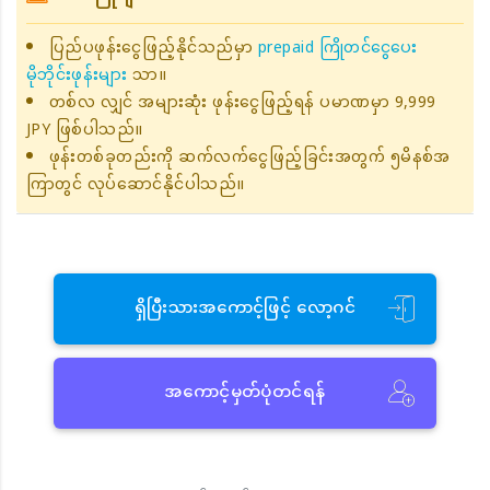
ပြည်ပဖုန်းငွေဖြည့်နိုင်သည်မှာ
prepaid ကြိုတင်ငွေပေး
မိုဘိုင်းဖုန်းများ
သာ။
တစ်လ လျှင် အများဆုံး ဖုန်းငွေဖြည့်ရန် ပမာဏမှာ 9,999
JPY ဖြစ်ပါသည်။
ဖုန်းတစ်ခုတည်းကို ဆက်လက်ငွေဖြည့်ခြင်းအတွက် ၅မိနစ်အ
ကြာတွင် လုပ်ဆောင်နိုင်ပါသည်။
ရှိပြီးသားအကောင့်ဖြင့် လော့ဂင်
အကောင့်မှတ်ပုံတင်ရန်