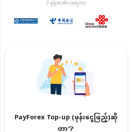
3 ဖုန်းအော်ပရေတာ
PayForex Top-up (ဖုန်းငွေဖြည့်)ဆို
တာ？