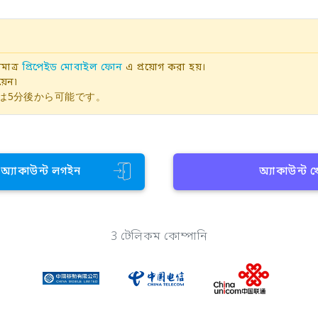
াত্র
প্রিপেইড মোবাইল ফোন
এ প্রয়োগ করা হয়।
়েন৷
は5分後から可能です。
ন অ্যাকাউন্ট লগইন
অ্যাকাউন্ট 
3 টেলিকম কোম্পানি