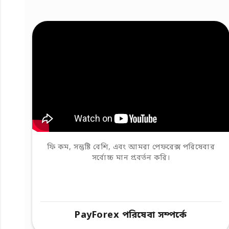
ফি কম, সন্তুষ্টি বেশি, এবং আমরা পেফরেক্স পরিষেবার
সর্বোচ্চ মান প্রবর্তন করি।
PayForex পরিষেবা সম্পর্কে