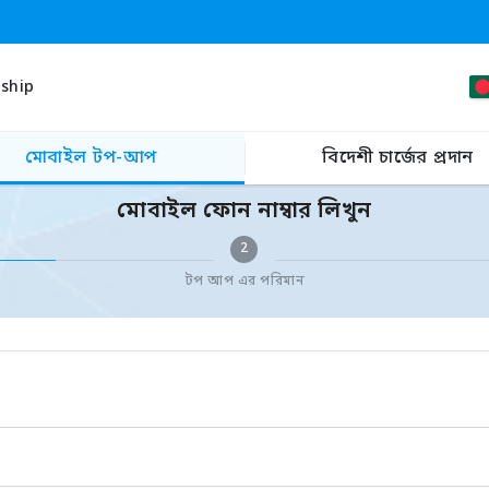
ship
মোবাইল টপ-আপ
বিদেশী চার্জের প্রদান
মোবাইল ফোন নাম্বার লিখুন
2
টপ আপ এর পরিমান