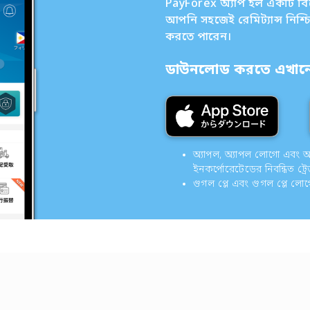
PayForex অ্যাপ হল একটি বিদেশ
আপনি সহজেই রেমিট্যান্স নিশ্
করতে পারেন।
ডাউনলোড করতে এখানে 
অ্যাপল, অ্যাপল লোগো এবং অ্যাপ
ইনকর্পোরেটেডের নিবন্ধিত ট্রে
গুগল প্লে এবং গুগল প্লে লো