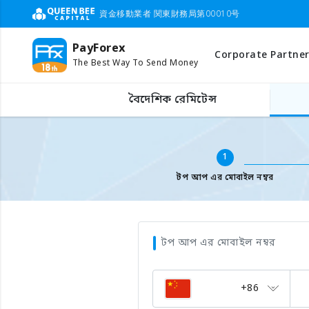
資金移動業者 関東財務局第00010号
PayForex
Corporate Partner
The Best Way To Send Money
বিদেশের মোবাইল টপ আপ
মোবাইল ফোন নাম্বার লিখুন
বৈদেশিক রেমিটেন্স
1
টপ আপ এর মোবাইল নম্বর
টপ আপ এর মোবাইল নম্বর
+86