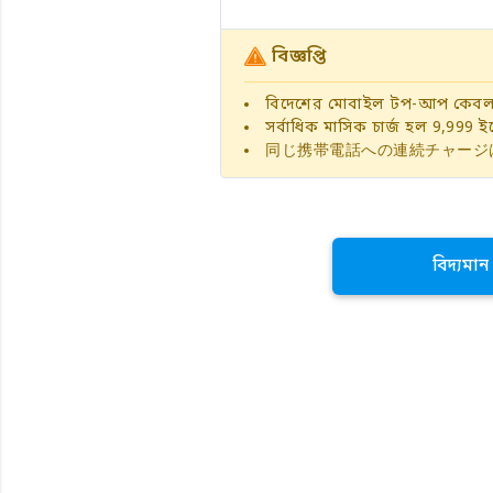
বিজ্ঞপ্তি
বিদেশের মোবাইল টপ-আপ কেবলম
সর্বাধিক মাসিক চার্জ হল 9,999 ইয
同じ携帯電話への連続チャージ
বিদ্যমা