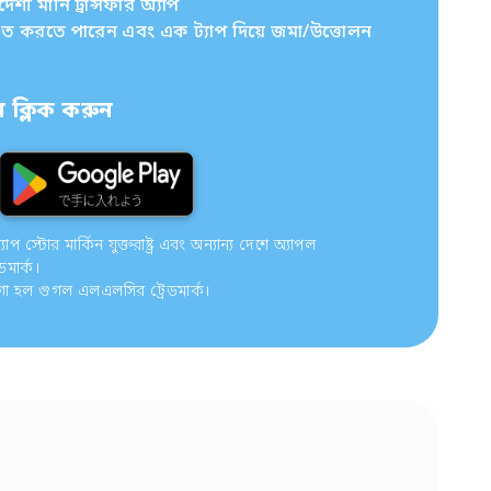
ী মানি ট্রান্সফার অ্যাপ
চিত করতে পারেন এবং এক ট্যাপ দিয়ে জমা/উত্তোলন
ক্লিক করুন
 স্টোর মার্কিন যুক্তরাষ্ট্র এবং অন্যান্য দেশে অ্যাপল
ডমার্ক।
গো হল গুগল এলএলসির ট্রেডমার্ক।