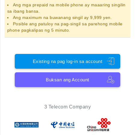
Ang
mga prepaid na mobile phone
ay maaaring singilin
sa ibang bansa.
Ang maximum na buwanang singil ay 9,999 yen.
Posible ang patuloy na pag-singil sa parehong mobile
phone pagkalipas ng 5 minuto.
Existing na pag log-in sa account
Buksan ang Account
3 Telecom Company