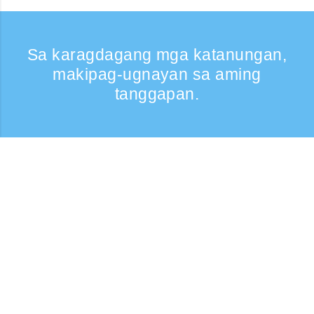
Sa karagdagang mga katanungan,
makipag-ugnayan sa aming
tanggapan.
Kumontak
Support: Weekdays 9:30 -17:30
Toll-free number
0120-808-774
From overseas (※may bayad)