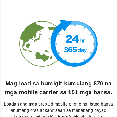
Mag-load sa humigit-kumulang 870 na
mga mobile carrier sa 151 mga bansa.
Loadan ang mga prepaid mobile phone ng ibang bansa
anumang oras at kahit saan sa mababang bayad
lamang gamit ang PayForex′s Mobile Top Up.