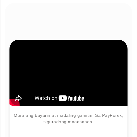
Mura ang bayarin at madaling gamitin! Sa PayForex,
siguradong maaasahan!