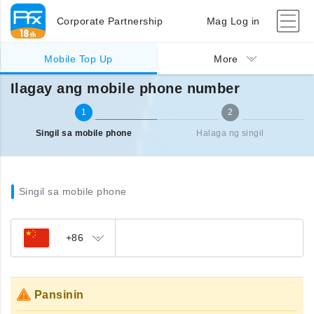
Corporate Partnership
Mag Log in
Singil sa ibang bansa (mobile)
Ilagay ang mobile phone number
Mobile Top Up
More
Ilagay ang mobile phone number
1
2
Singil sa mobile phone
Halaga ng singil
Singil sa mobile phone
+86
Pansinin