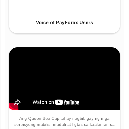
Voice of PayForex Users
Ang Queen Bee Capital ay nagbibigay ng mga
serbisyong mabilis, madali at ligtas sa kaalaman sa