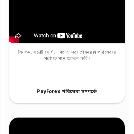
ফি কম, সন্তুষ্টি বেশি, এবং আমরা পেফরেক্স পরিষেবার
সর্বোচ্চ মান প্রবর্তন করি।
PayForex পরিষেবা সম্পর্কে