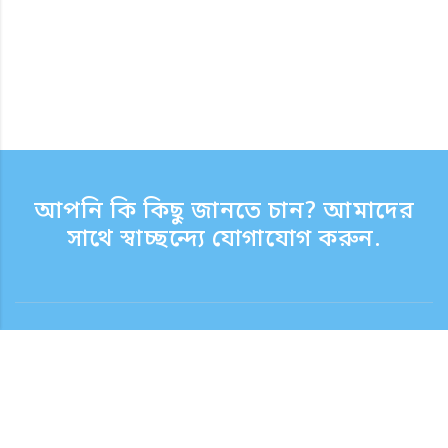
আপনি কি কিছু জানতে চান? আমাদের
সাথে স্বাচ্ছন্দ্যে যোগাযোগ করুন.
যোগাযোগ
সাপোর্ট টাইম সপ্তাহের দিন 9:30 - 17:30
টোল ফ্রি নম্বর