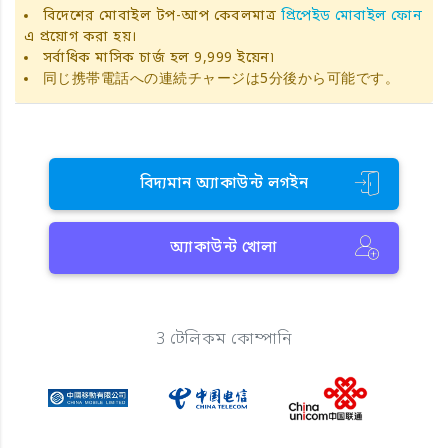
বিদেশের মোবাইল টপ-আপ কেবলমাত্র
প্রিপেইড মোবাইল ফোন
এ প্রয়োগ করা হয়।
সর্বাধিক মাসিক চার্জ হল 9,999 ইয়েন৷
同じ携帯電話への連続チャージは5分後から可能です。
বিদ্যমান অ্যাকাউন্ট লগইন
অ্যাকাউন্ট খোলা
3 টেলিকম কোম্পানি