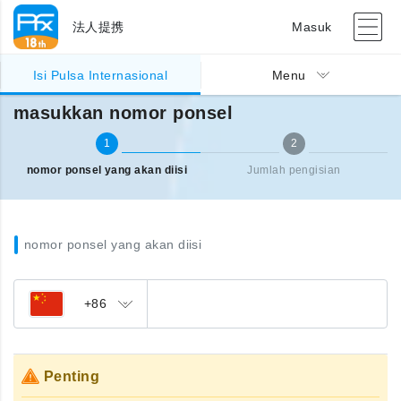
法人提携
Masuk
Pengisian pulsa Internasional
masukkan nomor ponsel
Isi Pulsa Internasional
Menu
masukkan nomor ponsel
1
2
nomor ponsel yang akan diisi
Jumlah pengisian
nomor ponsel yang akan diisi
+86
Penting