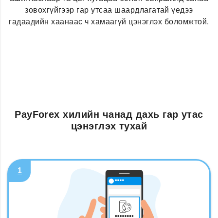
зовохгүйгээр гар утсаа шаардлагатай үедээ
гадаадийн хаанаас ч хамаагүй цэнэглэх боломжтой.
PayForex хилийн чанад дахь гар утас
цэнэглэх тухай
1