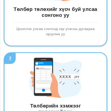
Төлбөр төлөхийг хүсч буй улсаа
сонгоно уу
Цэнэглэх улсаа сонгоод гар утасны дугаараа
оруулна уу
3
Төлбөрийн хэмжээг