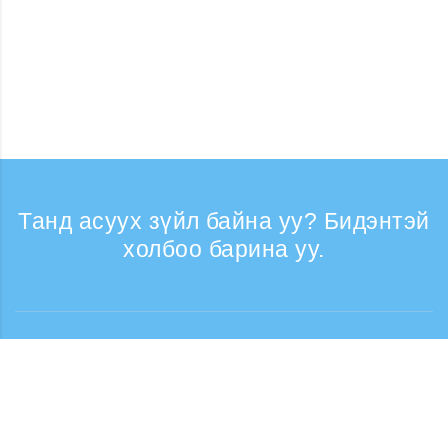
Танд асуух зүйл байна уу? Бидэнтэй
холбоо барина уу.
Лавлагаа
Утасны дуудлага хүлээн авах цаг: Ажлын
өдрүүдэд 9:30 - 17:30