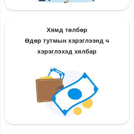
Хямд төлбөр
Өдөр тутмын хэрэглээнд ч
хэрэглэхэд хялбар