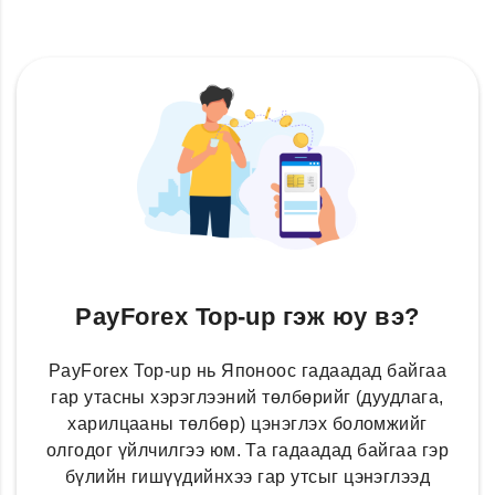
PayForex Top-up гэж юу вэ?
PayForex Top-up нь Японоос гадаадад байгаа
гар утасны хэрэглээний төлбөрийг (дуудлага,
харилцааны төлбөр) цэнэглэх боломжийг
олгодог үйлчилгээ юм. Та гадаадад байгаа гэр
бүлийн гишүүдийнхээ гар утсыг цэнэглээд