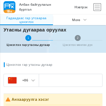
Албан байгуулагын
Нэвтрэх
бүртгэл
Гадаадаас гар утсаараа
Гадаад улсаас утсаа цэнэглэх
Утасны дугаараа оруулах
More
цэнэглэх
Утасны дугаараа оруулах
1
2
Цэнэглэх гар утасны дугаар
Цэнэглэх мөнгөн дүн
Цэнэглэх гар утасны дугаар
+86
Анхааруулга хэсэг