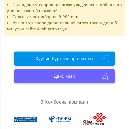
Гадаадаас утсаараа цэнэглэх
урьдчилсан төлбөрт гар
утас
л зөвхөн боломжтой.
Сарын дээд төлбөр нь 9,999 иен.
Нэг гар утаснаас дарааллан цэнэглэх тохиолдолд 5
минутын зайтай гүйцэтгэнэ үү.
Хуучин бүртгэлээр нэвтрэх
Данс нээх
3 Холбооны компани