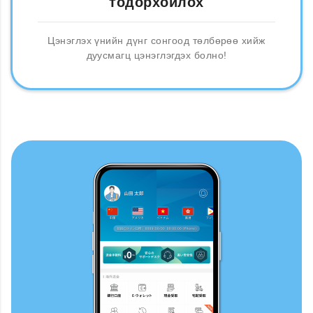
тодорхойлох
Цэнэглэх үнийн дүнг сонгоод төлбөрөө хийж
дуусмагц цэнэглэгдэх болно!