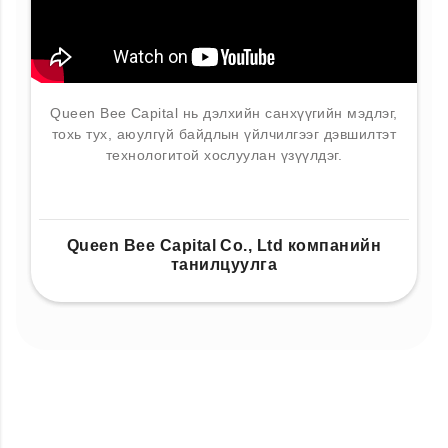
Queen Bee Capital нь дэлхийн санхүүгийн мэдлэг,
тохь тух, аюулгүй байдлын үйлчилгээг дэвшилтэт
технологитой хослуулан үзүүлдэг.
Queen Bee Capital Co., Ltd компанийн
танилцуулга