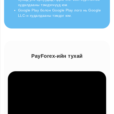
худалдааны тэмдэгнүүд юм.
Google Play болон Google Play лого нь Google
LLC-н худалдааны тэмдэг юм.
PayForex-ийн тухай