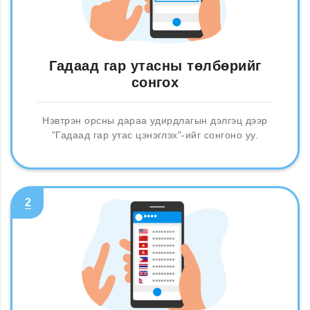
Гадаад гар утасны төлбөрийг
сонгох
Нэвтрэн орсны дараа удирдлагын дэлгэц дээр
"Гадаад гар утас цэнэглэх"-ийг сонгоно уу.
2