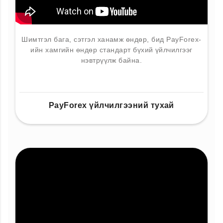
Шимтгэл бага, сэтгэл ханамж өндөр, бид PayForex-
ийн хамгийн өндөр стандарт бүхий үйлчилгээг
нэвтрүүлж байна.
PayForex үйлчилгээний тухай