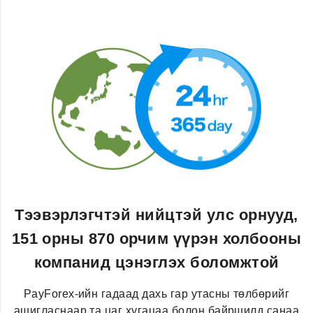
Тээвэрлэгчтэй нийцтэй улс орнууд,
151 орны 870 орчим үүрэн холбооны
компанид цэнэглэх боломжтой
PayForex-ийн гадаад дахь гар утасны төлбөрийг
ашигласнаар та цаг хугацаа болон байршилд санаа