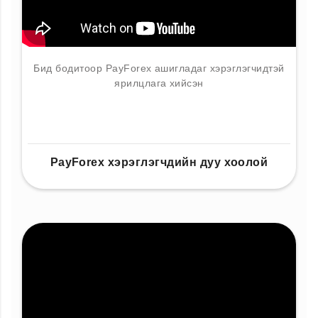
Бид бодитоор PayForex ашигладаг хэрэглэгчидтэй
ярилцлага хийсэн
PayForex хэрэглэгчдийн дуу хоолой