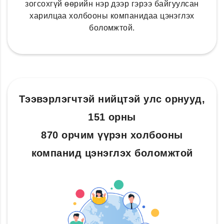
зогсохгүй өөрийн нэр дээр гэрээ байгуулсан
харилцаа холбооны компанидаа цэнэглэх
боломжтой.
Тээвэрлэгчтэй нийцтэй улс орнууд,
151 орны
870 орчим үүрэн холбооны
компанид цэнэглэх боломжтой