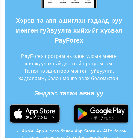
Хэрэв та апп ашиглан гадаад руу
мөнгөн гуйвуулга хийхийг хүсвэл
PayForex
PayForex програм нь олон улсын мөнгө
шилжүүлэх найдвартай програм юм.
Та нэг товшилтоор мөнгөн гуйвуулга,
хадгаламж, бэлэн мөнгө авах боломжтой.
Эндээс татаж авна уу
Apple, Apple лого болон App Store нь АНУ болон
бусад улс орнуудад Apple Inc.-ийн бүртгэлтэй