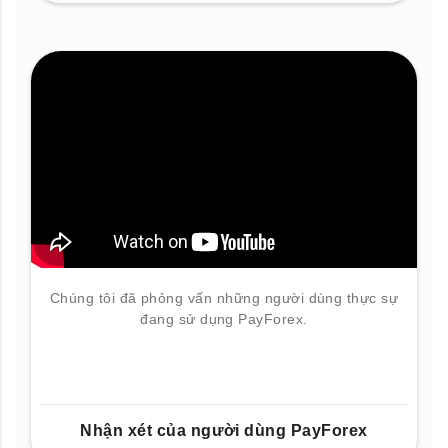
Chúng tôi đã phỏng vấn những người dùng thực sự
đang sử dụng PayForex.
Nhận xét của người dùng PayForex