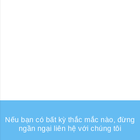
Nếu bạn có bất kỳ thắc mắc nào, đừng
ngần ngại liên hệ với chúng tôi