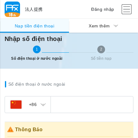
法人提携
Đăng nhập
Nạp tiền điện thoại
Nhập số điện thoại
Nạp tiền điện thoại
Xem thêm
Nhập số điện thoại
1
2
Số điện thoại ở nước ngoài
Số tiền nạp
Số điện thoại ở nước ngoài
+86
Thông Báo