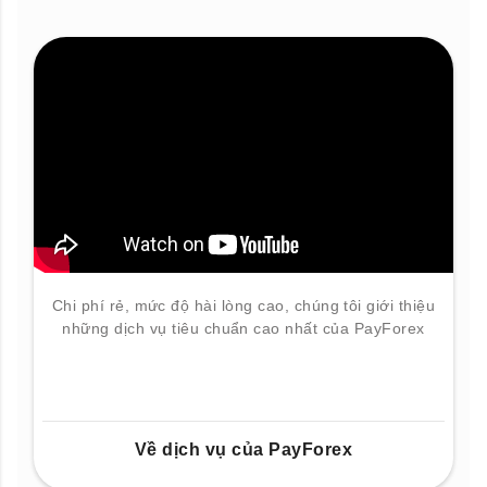
Chi phí rẻ, mức độ hài lòng cao, chúng tôi giới thiệu
những dịch vụ tiêu chuẩn cao nhất của PayForex
Về dịch vụ của PayForex