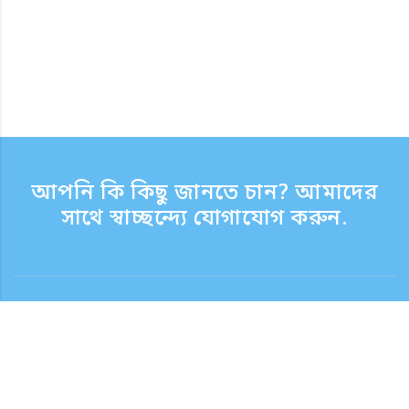
আপনি কি কিছু জানতে চান? আমাদের
সাথে স্বাচ্ছন্দ্যে যোগাযোগ করুন.
যোগাযোগ
সাপোর্ট টাইম সপ্তাহের দিন 9:30 - 17:30
টোল ফ্রি নম্বর