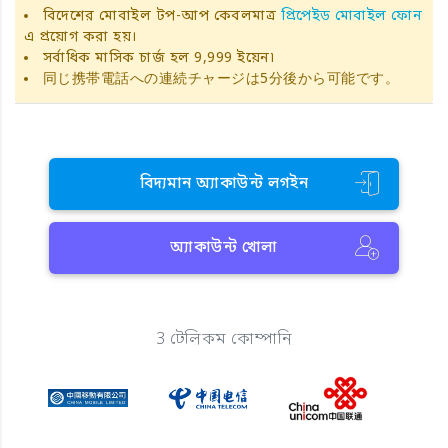
বিদেশের মোবাইল টপ-আপ কেবলমাত্র
প্রিপেইড মোবাইল ফোন
এ প্রয়োগ করা হয়।
সর্বাধিক মাসিক চার্জ হল 9,999 ইয়েন৷
同じ携帯電話への連続チャージは5分後から可能です。
বিদ্যমান অ্যাকাউন্ট লগইন
অ্যাকাউন্ট খোলা
3 টেলিকম কোম্পানি