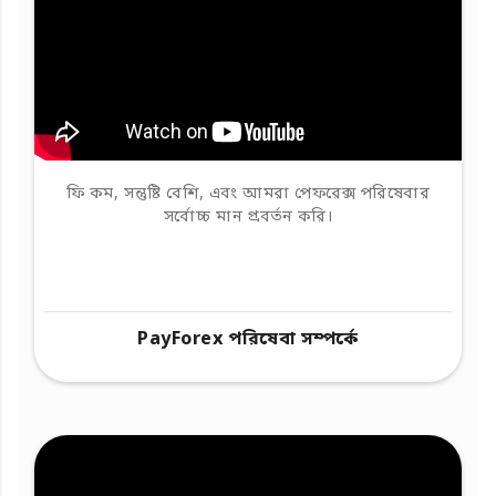
ফি কম, সন্তুষ্টি বেশি, এবং আমরা পেফরেক্স পরিষেবার
সর্বোচ্চ মান প্রবর্তন করি।
PayForex পরিষেবা সম্পর্কে