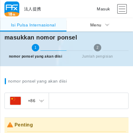
法人提携
Masuk
Pengisian pulsa Internasional
masukkan nomor ponsel
Isi Pulsa Internasional
Menu
masukkan nomor ponsel
1
2
nomor ponsel yang akan diisi
Jumlah pengisian
nomor ponsel yang akan diisi
+86
Penting