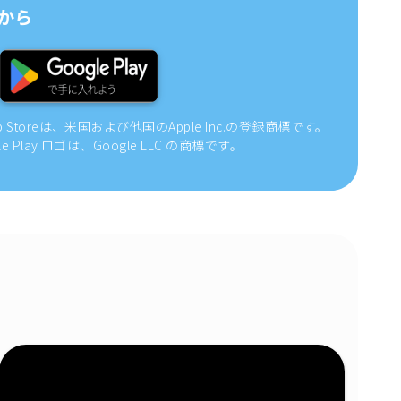
から
pp Storeは、米国および他国のApple Inc.の登録商標です。
gle Play ロゴは、Google LLC の商標です。