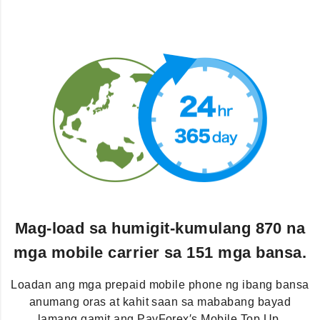
Mag-load sa humigit-kumulang 870 na
mga mobile carrier sa 151 mga bansa.
Loadan ang mga prepaid mobile phone ng ibang bansa
anumang oras at kahit saan sa mababang bayad
lamang gamit ang PayForex′s Mobile Top Up.