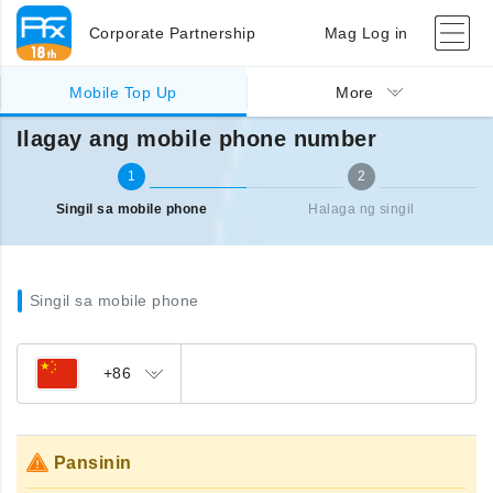
Corporate Partnership
Mag Log in
Singil sa ibang bansa (mobile)
Ilagay ang mobile phone number
Mobile Top Up
More
Ilagay ang mobile phone number
1
2
Singil sa mobile phone
Halaga ng singil
Singil sa mobile phone
+86
Pansinin