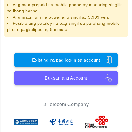
Ang
mga prepaid na mobile phone
ay maaaring singilin
sa ibang bansa.
Ang maximum na buwanang singil ay 9,999 yen.
Posible ang patuloy na pag-singil sa parehong mobile
phone pagkalipas ng 5 minuto.
Existing na pag log-in sa account
Buksan ang Account
3 Telecom Company