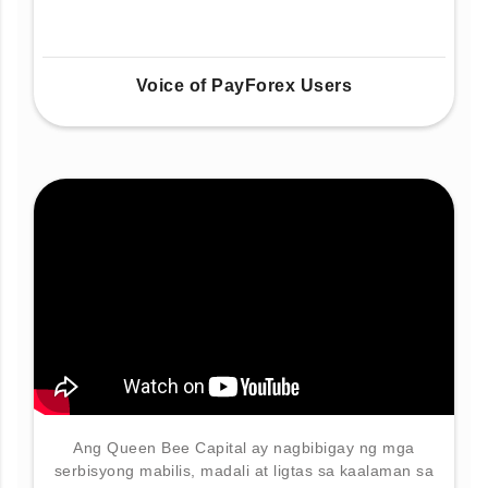
Voice of PayForex Users
Ang Queen Bee Capital ay nagbibigay ng mga
serbisyong mabilis, madali at ligtas sa kaalaman sa