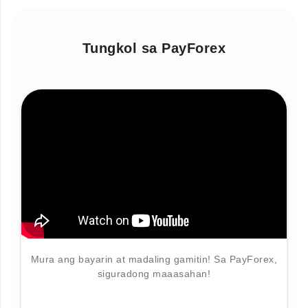
Tungkol sa PayForex
Mura ang bayarin at madaling gamitin! Sa PayForex,
siguradong maaasahan!