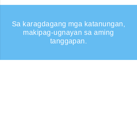
Sa karagdagang mga katanungan,
makipag-ugnayan sa aming
tanggapan.
Kumontak
Support: Weekdays 9:30 -17:30
Toll-free number
0120-808-774
From overseas (※may bayad)