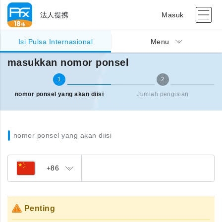
法人提携
Masuk
Pengisian pulsa Internasional
masukkan nomor ponsel
Isi Pulsa Internasional
Menu
masukkan nomor ponsel
1
2
nomor ponsel yang akan diisi
Jumlah pengisian
nomor ponsel yang akan diisi
+86
Penting