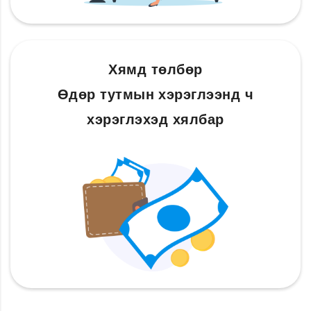
Хямд төлбөр
Өдөр тутмын хэрэглээнд ч
хэрэглэхэд хялбар