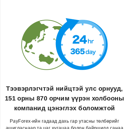
Тээвэрлэгчтэй нийцтэй улс орнууд,
151 орны 870 орчим үүрэн холбооны
компанид цэнэглэх боломжтой
PayForex-ийн гадаад дахь гар утасны төлбөрийг
ашигласнаар та цаг хугацаа болон байршилд санаа