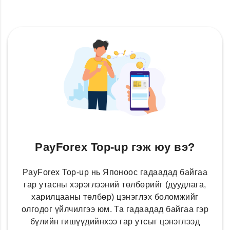
PayForex Top-up гэж юу вэ?
PayForex Top-up нь Японоос гадаадад байгаа
гар утасны хэрэглээний төлбөрийг (дуудлага,
харилцааны төлбөр) цэнэглэх боломжийг
олгодог үйлчилгээ юм. Та гадаадад байгаа гэр
бүлийн гишүүдийнхээ гар утсыг цэнэглээд