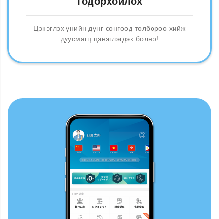
тодорхойлох
Цэнэглэх үнийн дүнг сонгоод төлбөрөө хийж
дуусмагц цэнэглэгдэх болно!