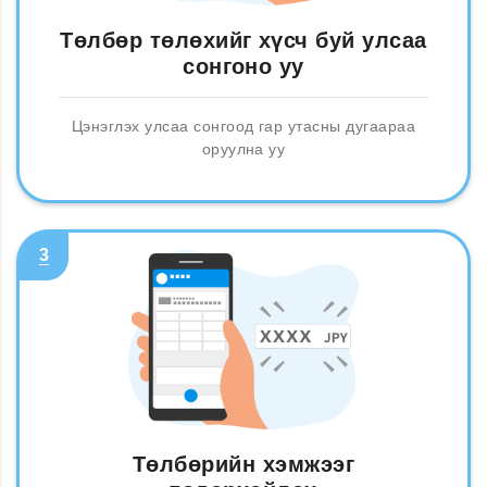
Төлбөр төлөхийг хүсч буй улсаа
сонгоно уу
Цэнэглэх улсаа сонгоод гар утасны дугаараа
оруулна уу
3
Төлбөрийн хэмжээг