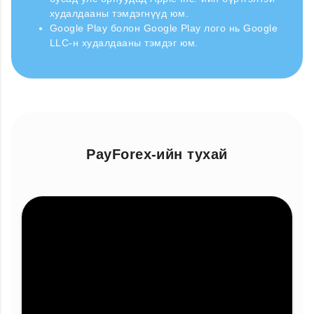
худалдааны тэмдэгнүүд юм.
Google Play болон Google Play лого нь Google
LLC-н худалдааны тэмдэг юм.
PayForex-ийн тухай