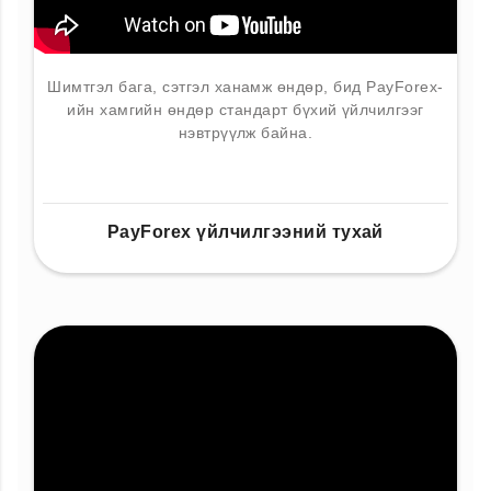
Шимтгэл бага, сэтгэл ханамж өндөр, бид PayForex-
ийн хамгийн өндөр стандарт бүхий үйлчилгээг
нэвтрүүлж байна.
PayForex үйлчилгээний тухай