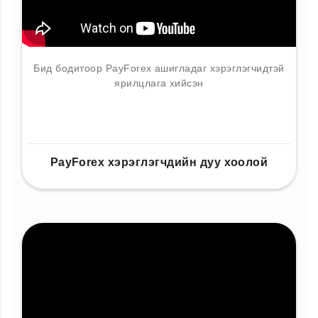
Бид бодитоор PayForex ашигладаг хэрэглэгчидтэй
ярилцлага хийсэн
PayForex хэрэглэгчдийн дуу хоолой