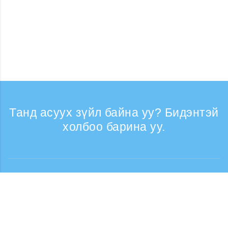
Танд асуух зүйл байна уу? Бидэнтэй
холбоо барина уу.
Лавлагаа
Утасны дуудлага хүлээн авах цаг: Ажлын
өдрүүдэд 9:30 - 17:30