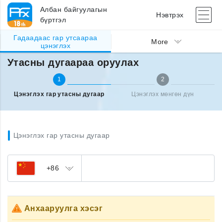
Албан байгуулагын
Нэвтрэх
бүртгэл
Гадаадаас гар утсаараа
Гадаад улсаас утсаа цэнэглэх
Утасны дугаараа оруулах
More
цэнэглэх
Утасны дугаараа оруулах
1
2
Цэнэглэх гар утасны дугаар
Цэнэглэх мөнгөн дүн
Цэнэглэх гар утасны дугаар
+86
Анхааруулга хэсэг