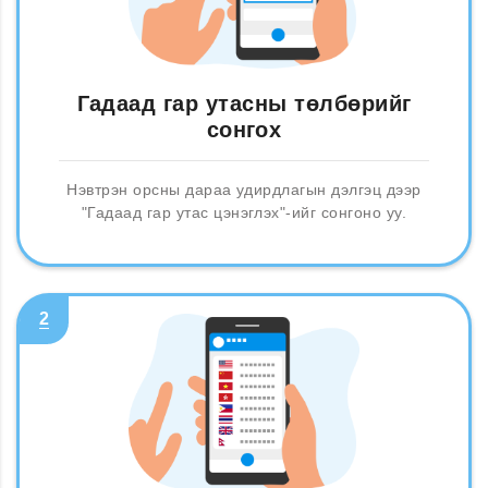
Гадаад гар утасны төлбөрийг
сонгох
Нэвтрэн орсны дараа удирдлагын дэлгэц дээр
"Гадаад гар утас цэнэглэх"-ийг сонгоно уу.
2