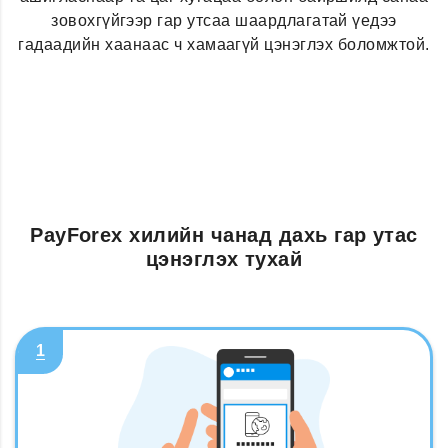
зовохгүйгээр гар утсаа шаардлагатай үедээ
гадаадийн хаанаас ч хамаагүй цэнэглэх боломжтой.
PayForex хилийн чанад дахь гар утас
цэнэглэх тухай
1