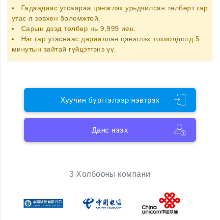
Гадаадаас утсаараа цэнэглэх
урьдчилсан төлбөрт гар
утас
л зөвхөн боломжтой.
Сарын дээд төлбөр нь 9,999 иен.
Нэг гар утаснаас дарааллан цэнэглэх тохиолдолд 5
минутын зайтай гүйцэтгэнэ үү.
Хуучин бүртгэлээр нэвтрэх
Данс нээх
3 Холбооны компани