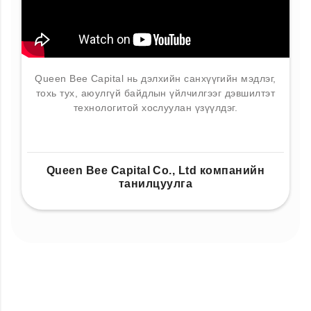
Queen Bee Capital нь дэлхийн санхүүгийн мэдлэг,
тохь тух, аюулгүй байдлын үйлчилгээг дэвшилтэт
технологитой хослуулан үзүүлдэг.
Queen Bee Capital Co., Ltd компанийн
танилцуулга