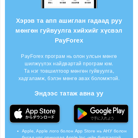
Хэрэв та апп ашиглан гадаад руу
мөнгөн гуйвуулга хийхийг хүсвэл
PayForex
PayForex програм нь олон улсын мөнгө
шилжүүлэх найдвартай програм юм.
Та нэг товшилтоор мөнгөн гуйвуулга,
хадгаламж, бэлэн мөнгө авах боломжтой.
Эндээс татаж авна уу
Apple, Apple лого болон App Store нь АНУ болон
бусад улс орнуудад Apple Inc.-ийн бүртгэлтэй