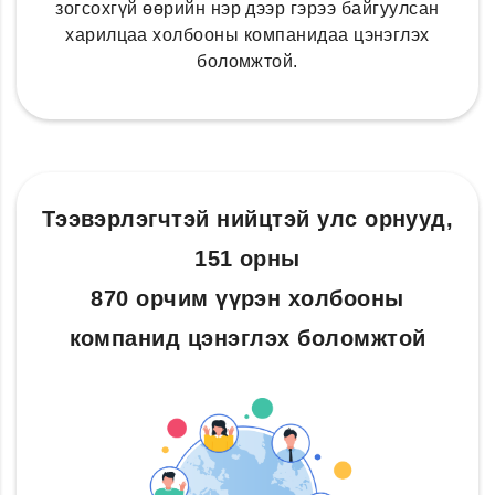
зогсохгүй өөрийн нэр дээр гэрээ байгуулсан
харилцаа холбооны компанидаа цэнэглэх
боломжтой.
Тээвэрлэгчтэй нийцтэй улс орнууд,
151 орны
870 орчим үүрэн холбооны
компанид цэнэглэх боломжтой