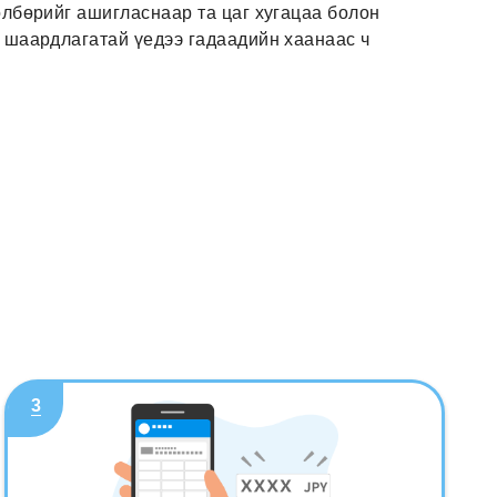
өлбөрийг ашигласнаар та цаг хугацаа болон
а шаардлагатай үедээ гадаадийн хаанаас ч
3