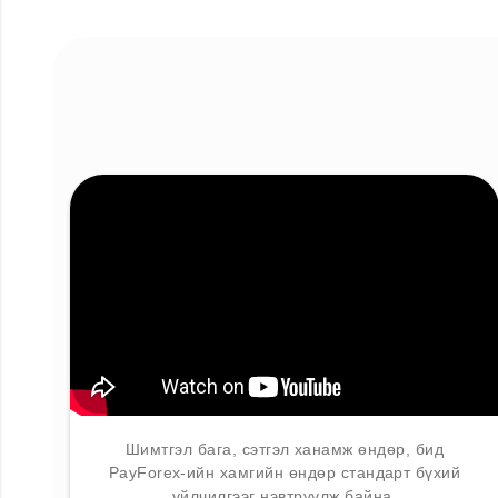
Шимтгэл бага, сэтгэл ханамж өндөр, бид
PayForex-ийн хамгийн өндөр стандарт бүхий
үйлчилгээг нэвтрүүлж байна.