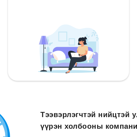
Тээвэрлэгчтэй нийцтэй у
үүрэн холбооны компани