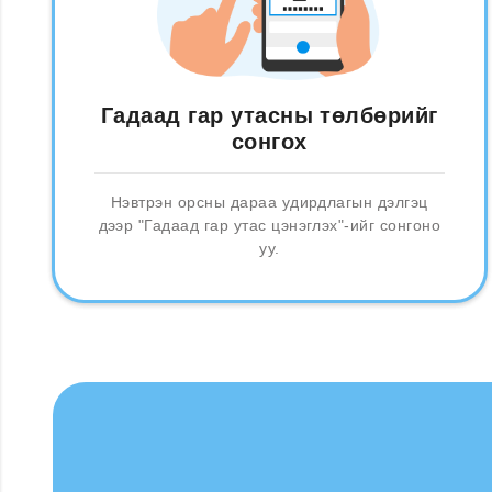
Гадаад гар утасны төлбөрийг
сонгох
Нэвтрэн орсны дараа удирдлагын дэлгэц
дээр "Гадаад гар утас цэнэглэх"-ийг сонгоно
уу.