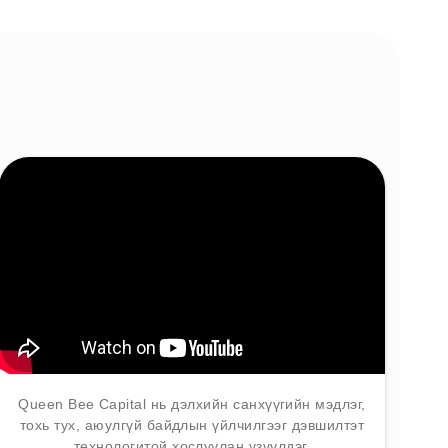
Queen Bee Capital нь дэлхийн санхүүгийн мэдлэг,
тохь тух, аюулгүй байдлын үйлчилгээг дэвшилтэт
технологитой хослуулан үзүүлдэг.