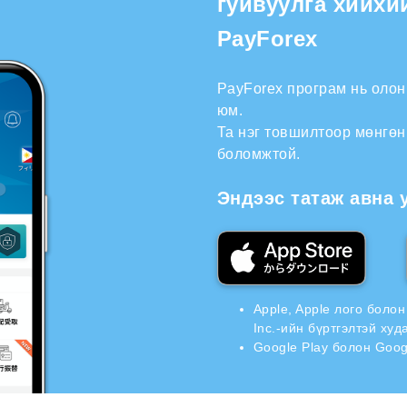
гуйвуулга хийхи
PayForex
PayForex програм нь оло
юм.
Та нэг товшилтоор мөнгөн
боломжтой.
Эндээс татаж авна 
Apple, Apple лого боло
Inc.-ийн бүртгэлтэй ху
Google Play болон Goog