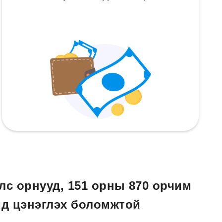
лс орнууд, 151 орны 870 орчим
д цэнэглэх боломжтой