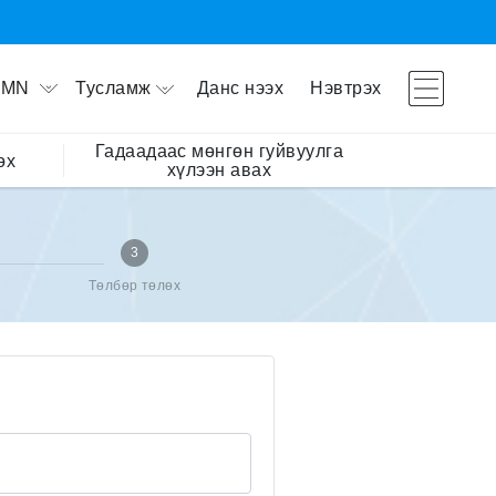
Тусламж
Данс нээх
Нэвтрэх
MN
Гадаадаас мөнгөн гуйвуулга
өх
хүлээн авах
3
Төлбөр төлөх