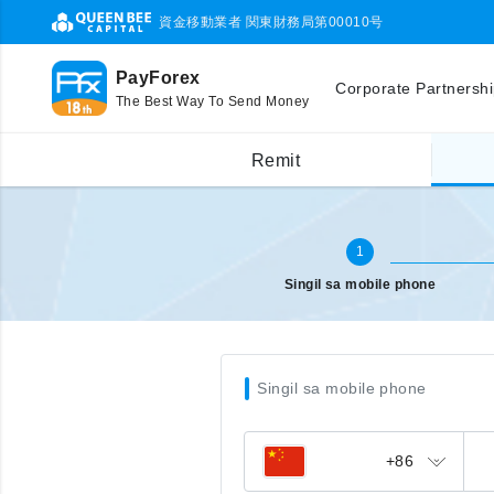
資金移動業者 関東財務局第00010号
PayForex
Corporate Partnersh
The Best Way To Send Money
Singil sa ibang bansa (mobile)
Ilagay ang mobile phone number
Remit
1
Singil sa mobile phone
Singil sa mobile phone
+86