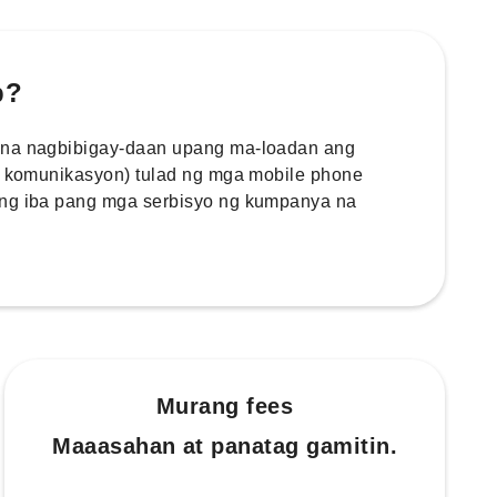
p?
 na nagbibigay-daan upang ma-loadan ang
 / komunikasyon) tulad ng mga mobile phone
ang iba pang mga serbisyo ng kumpanya na
Murang fees
Maaasahan at panatag gamitin.