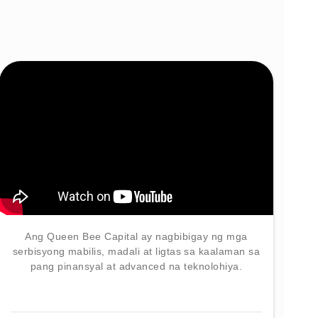
Ang Queen Bee Capital ay nagbibigay ng mga
serbisyong mabilis, madali at ligtas sa kaalaman sa
pang pinansyal at advanced na teknolohiya.