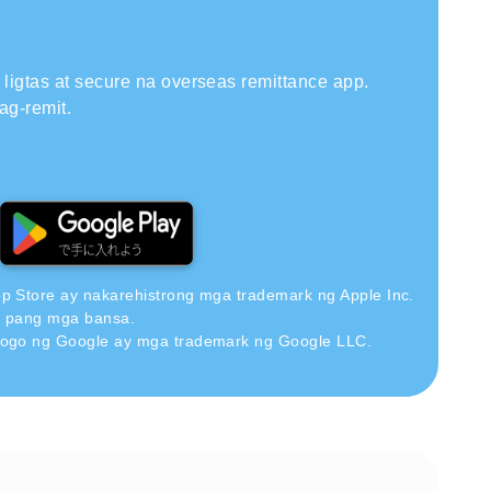
ligtas at secure na overseas remittance app.
ag-remit.
pp Store ay nakarehistrong mga trademark ng Apple Inc.
a pang mga bansa.
 logo ng Google ay mga trademark ng Google LLC.