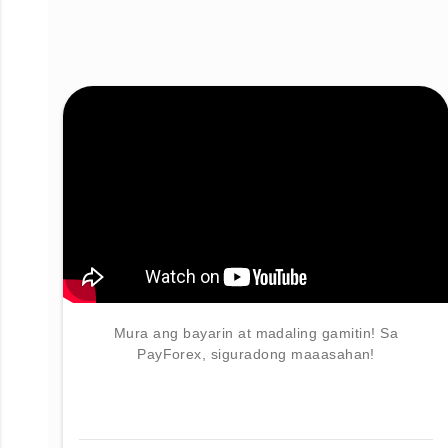
Mura ang bayarin at madaling gamitin! Sa
PayForex, siguradong maaasahan!