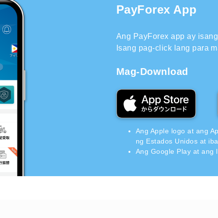
PayForex App
Ang PayForex app ay isang 
Isang pag-click lang para m
Mag-Download
Ang Apple logo at ang A
ng Estados Unidos at ib
Ang Google Play at ang