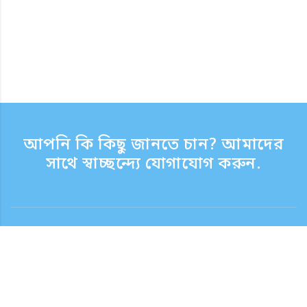
আপনি কি কিছু জানতে চান? আমাদের
সাথে স্বাচ্ছন্দ্যে যোগাযোগ করুন.
যোগাযোগ
সাপোর্ট টাইম সপ্তাহের দিন 9:30 - 17:30
টোল ফ্রি নম্বর