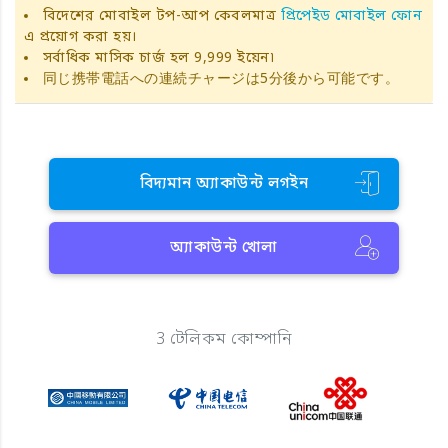
বিদেশের মোবাইল টপ-আপ কেবলমাত্র
প্রিপেইড মোবাইল ফোন
এ প্রয়োগ করা হয়।
সর্বাধিক মাসিক চার্জ হল 9,999 ইয়েন৷
同じ携帯電話への連続チャージは5分後から可能です。
বিদ্যমান অ্যাকাউন্ট লগইন
অ্যাকাউন্ট খোলা
3 টেলিকম কোম্পানি