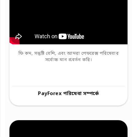
ফি কম, সন্তুষ্টি বেশি, এবং আমরা পেফরেক্স পরিষেবার
সর্বোচ্চ মান প্রবর্তন করি।
PayForex পরিষেবা সম্পর্কে