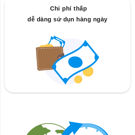
Chi phí thấp
dễ dàng sử dụn hàng ngày