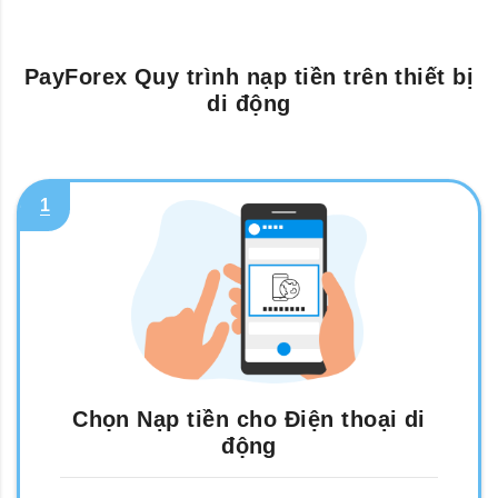
PayForex Quy trình nạp tiền trên thiết bị
di động
1
Chọn Nạp tiền cho Điện thoại di
động