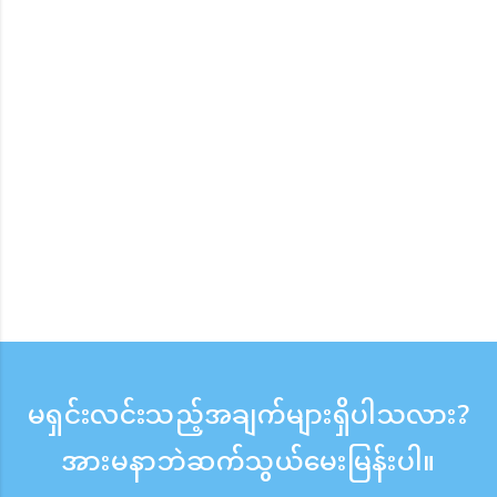
မရှင်းလင်းသည့်အချက်များရှိပါသလား?
အားမနာဘဲဆက်သွယ်မေးမြန်းပါ။