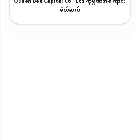
Queen Bee Capital Co., Ltd ကုမ္ပဏီအကြောင်း
မိတ်ဆက်