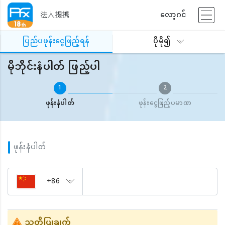
法人提携
လော့ဂင်
ပြည်ပဖုန်းငွေဖြည့်ရန်
မိုဘိုင်းနံပါတ် ဖြည့်ပါ
ပြည်ပဖုန်းငွေဖြည့်ရန်
ပိုမို၍
မိုဘိုင်းနံပါတ် ဖြည့်ပါ
1
2
ဖုန်းနံပါတ်
ဖုန်းငွေဖြည့်ပမာဏ
ဖုန်းနံပါတ်
+86
သတိပြုချက်