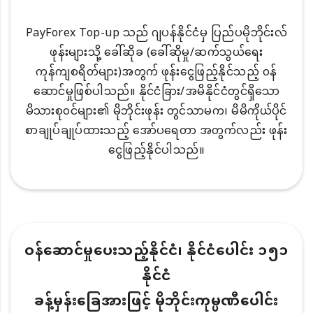
PayForex Top-up သည် ဂျပန်နိုင်ငံမှ ပြည်ပမိုဘိုင်းလ်
ဖုန်းများသို့ ခေါ်ဆိုခ (ခေါ်ဆိုမှု/ဆက်သွယ်ရေး
ကုန်ကျစရိတ်များ)အတွက် ဖုန်းငွေဖြည့်နိုင်သည့် ၀န်
ဆောင်မှုဖြစ်ပါသည်။ နိုင်ငံခြား/အမိနိုင်ငံတွင်ရှိသော
မိသားစု၀င်များ၏ မိုဘိုင်းဖုန်း တွင်သာမက၊ မိမိကိုယ်ပိုင်
စာချုပ်ချုပ်ထားသည့် အော်ပရေတာ အတွက်လည်း ဖုန်း
ငွေဖြည့်နိုင်ပါသည်။
ဝန်ဆောင်မှုပေးသည့်နိုင်ငံ၊ နိုင်ငံပေါင်း ၁၅၁
နိုင်ငံ
ခန့်မှန်းခြေအားဖြင့် မိုဘိုင်းကုမ္ပဏီပေါင်း