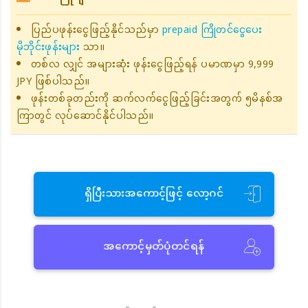
ပြည်ပဖုန်းငွေဖြည့်နိုင်သည်မှာ
prepaid ကြိုတင်ငွေပေး
မိုဘိုင်းဖုန်းများ
သာ။
တစ်လ လျှင် အများဆုံး ဖုန်းငွေဖြည့်ရန် ပမာဏမှာ 9,999
JPY ဖြစ်ပါသည်။
ဖုန်းတစ်ခုတည်းကို ဆက်လက်ငွေဖြည့်ခြင်းအတွက် ၅မိနစ်အ
ကြာတွင် လုပ်ဆောင်နိုင်ပါသည်။
ရှိပြီးသားအကောင့်ဖြင့် လော့ဂင်
အကောင့်မှတ်ပုံတင်ရန်