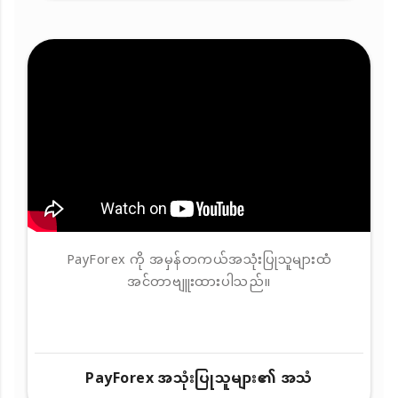
PayForex ကို အမှန်တကယ်အသုံးပြုသူများထံ
အင်တာဗျူးထားပါသည်။
PayForex အသုံးပြုသူများ၏ အသံ