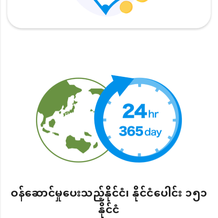
ဝန်ဆောင်မှုပေးသည့်နိုင်ငံ၊ နိုင်ငံပေါင်း ၁၅၁
နိုင်ငံ