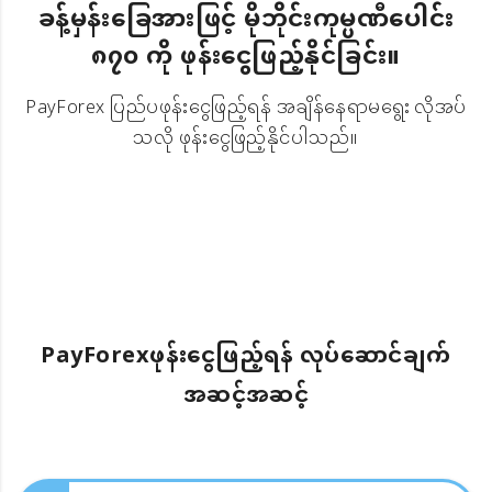
ခန့်မှန်းခြေအားဖြင့် မိုဘိုင်းကုမ္ပဏီပေါင်း
၈၇၀ ကို ဖုန်းငွေဖြည့်နိုင်ခြင်း။
PayForex ပြည်ပဖုန်းငွေဖြည့်ရန် အချိန်နေရာမရွေး လိုအပ်
သလို ဖုန်းငွေဖြည့်နိုင်ပါသည်။
PayForexဖုန်းငွေဖြည့်ရန် လုပ်ဆောင်ချက်
အဆင့်အဆင့်