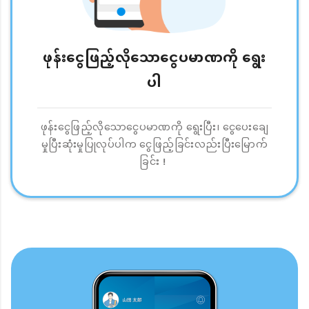
ဖုန်းငွေဖြည့်လိုသောငွေပမာဏကို ရွေး
ပါ
ဖုန်းငွေဖြည့်လိုသောငွေပမာဏကို ရွေးပြီး၊ ငွေပေးချေ
မှုပြီးဆုံးမှုပြုလုပ်ပါက ငွေဖြည့်ခြင်းလည်းပြီးမြောက်
ခြင်း！