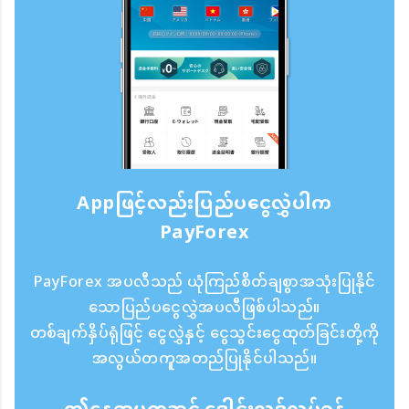
Appဖြင့်လည်းပြည်ပငွေလွှဲပါက
PayForex
PayForex အပလီသည် ယုံကြည်စိတ်ချစွာအသုံးပြုနိုင်
သောပြည်ပငွေလွှဲအပလီဖြစ်ပါသည်။
တစ်ချက်နှိပ်ရုံဖြင့် ငွေလွှဲနှင့် ငွေသွင်းငွေထုတ်ခြင်းတို့ကို
အလွယ်တကူအတည်ပြုနိုင်ပါသည်။