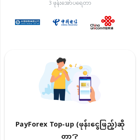
3 ဖုန်းအော်ပရေတာ
PayForex Top-up (ဖုန်းငွေဖြည့်)ဆို
တာ？