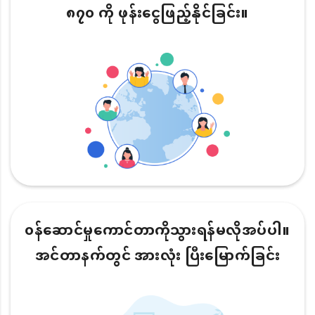
၈၇၀ ကို ဖုန်းငွေဖြည့်နိုင်ခြင်း။
၀န်ဆောင်မှုကောင်တာကိုသွားရန်မလိုအပ်ပါ။
အင်တာနက်တွင် အားလုံး ပြီးမြောက်ခြင်း