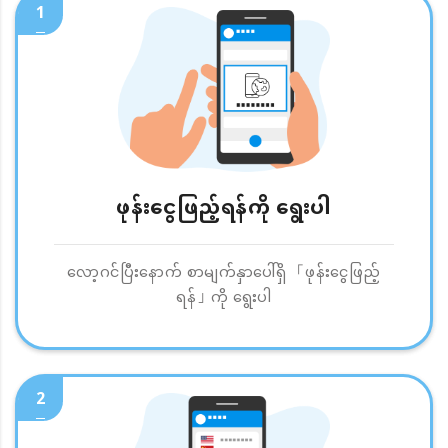
1
ဖုန်းငွေဖြည့်ရန်ကို ရွေးပါ
လော့ဂင်ပြီးနောက် စာမျက်နှာပေါ်ရှိ 「ဖုန်းငွေဖြည့်
ရန်」ကို ရွေးပါ
2