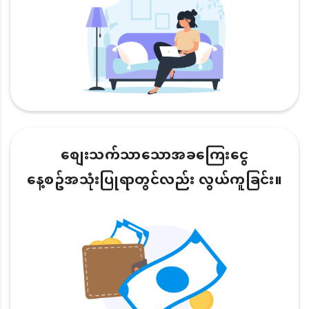
စျေးသက်သာသောအခကြေးငွေ
နေ့စဥ်အသုံးပြုရာတွင်လည်း လွယ်ကူခြင်း။