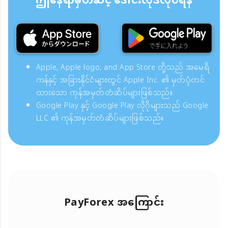
ဤနေရာမှတဆင့် ဒေါင်းလုဒ်လုပ်ရန်
Apple, Apple logo, and App Store တို့သည် အမေရိ
ကန်နှင့် အခြားနိုင်ငံများတွင် Apple Inc. ၏ မှတ်ပုံတင်
ထားသော ကုန်အမှတ်တံဆိပ်များဖြစ်သည်။
Google Play နှင့် Google Play လိုဂိုများသည် Google
LLC ၏ ကုန်အမှတ်တံဆိပ်များဖြစ်သည်။
PayForex အကြောင်း