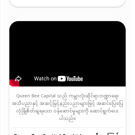
Queen Bee Capital သည် ကမ္ဘာလုံးဆိုင်ရာဘဏ္ဍာရေး
အသိပညာနှင့် အဆင့်မြင့်နည်းပညာများဖြင့် အဆင်ပြေပြေ
လုံခြုံစိတ်ချရသော ဝန်ဆောင်မှုများကို ဆောင်ရွက်ပေး
ပါသည်။