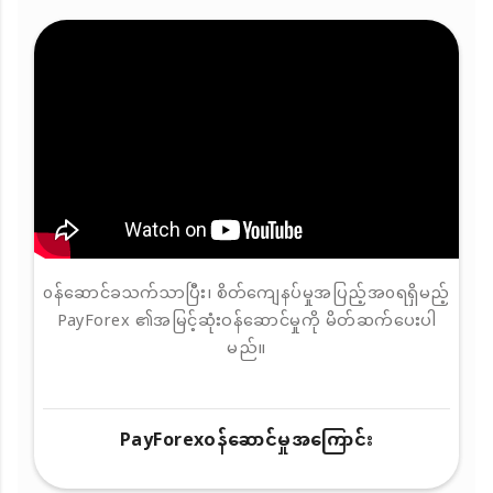
၀န်ဆောင်ခသက်သာပြီး၊ စိတ်ကျေနပ်မှုအပြည့်အ၀ရရှိမည့်
PayForex ၏အမြင့်ဆုံးဝန်ဆောင်မှုကို မိတ်ဆက်ပေးပါ
မည်။
PayForex၀န်ဆောင်မှုအကြောင်း