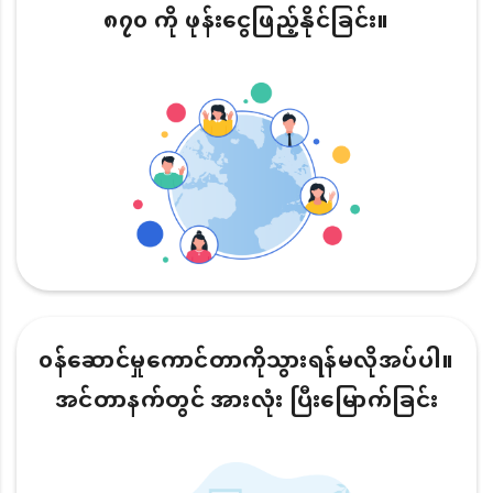
၈၇၀ ကို ဖုန်းငွေဖြည့်နိုင်ခြင်း။
၀န်ဆောင်မှုကောင်တာကိုသွားရန်မလိုအပ်ပါ။
အင်တာနက်တွင် အားလုံး ပြီးမြောက်ခြင်း