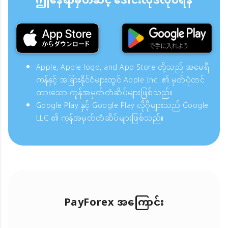
ဤနေရာမှတဆင့် ဒေါင်းလုဒ်လုပ်ရန်
Apple, Apple logo, and App Store တို့သည် အမေရိ
ကန်နှင့် အခြားနိုင်ငံများတွင် Apple Inc. ၏ မှတ်ပုံတင်
ထားသော ကုန်အမှတ်တံဆိပ်များဖြစ်သည်။
Google Play နှင့် Google Play လိုဂိုများသည် Google
LLC ၏ ကုန်အမှတ်တံဆိပ်များဖြစ်သည်။
PayForex အကြောင်း