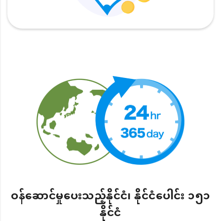
ဝန်ဆောင်မှုပေးသည့်နိုင်ငံ၊ နိုင်ငံပေါင်း ၁၅၁
နိုင်ငံ