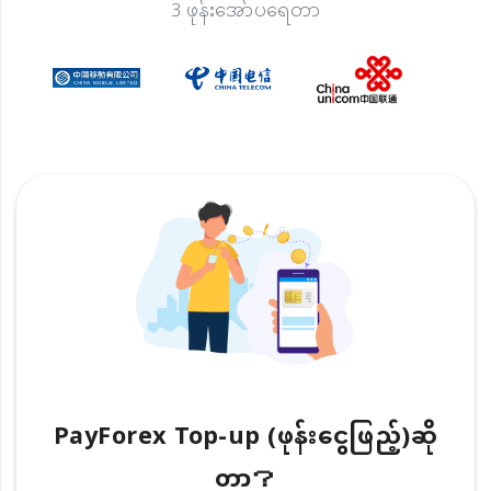
3 ဖုန်းအော်ပရေတာ
PayForex Top-up (ဖုန်းငွေဖြည့်)ဆို
တာ？