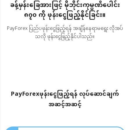
ခန့်မှန်းခြေအားဖြင့် မိုဘိုင်းကုမ္ပဏီပေါင်း
၈၇၀ ကို ဖုန်းငွေဖြည့်နိုင်ခြင်း။
PayForex ပြည်ပဖုန်းငွေဖြည့်ရန် အချိန်နေရာမရွေး လိုအပ်
သလို ဖုန်းငွေဖြည့်နိုင်ပါသည်။
PayForexဖုန်းငွေဖြည့်ရန် လုပ်ဆောင်ချက်
အဆင့်အဆင့်