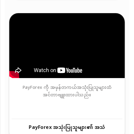
PayForex ကို အမှန်တကယ်အသုံးပြုသူများထံ
အင်တာဗျူးထားပါသည်။
PayForex အသုံးပြုသူများ၏ အသံ