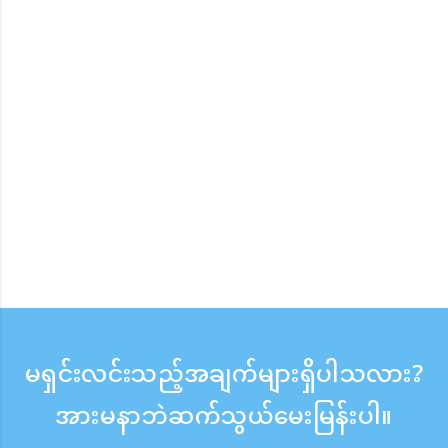
မရှင်းလင်းသည့်အချက်များရှိပါသလား?
အားမနာဘဲဆက်သွယ်မေးမြန်းပါ။