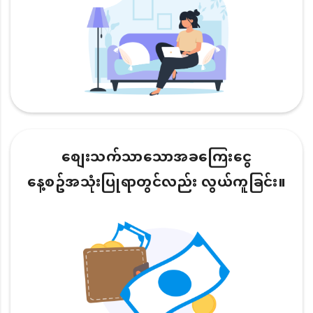
စျေးသက်သာသောအခကြေးငွေ
နေ့စဥ်အသုံးပြုရာတွင်လည်း လွယ်ကူခြင်း။