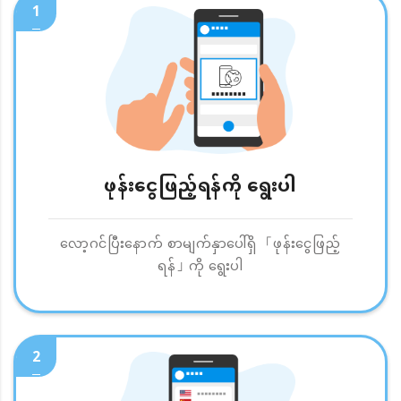
1
ဖုန်းငွေဖြည့်ရန်ကို ရွေးပါ
လော့ဂင်ပြီးနောက် စာမျက်နှာပေါ်ရှိ 「ဖုန်းငွေဖြည့်
ရန်」ကို ရွေးပါ
2