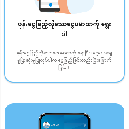
ဖုန်းငွေဖြည့်လိုသောငွေပမာဏကို ရွေး
ပါ
ဖုန်းငွေဖြည့်လိုသောငွေပမာဏကို ရွေးပြီး၊ ငွေပေးချေ
မှုပြီးဆုံးမှုပြုလုပ်ပါက ငွေဖြည့်ခြင်းလည်းပြီးမြောက်
ခြင်း！