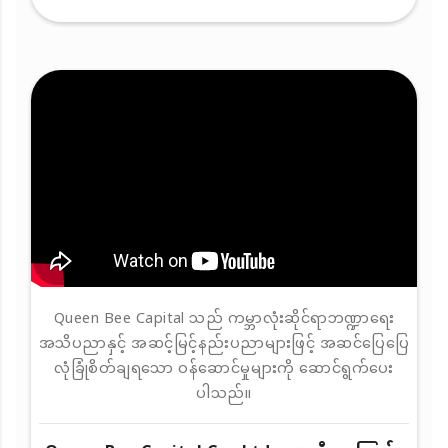
Queen Bee Capital သည် ကမ္ဘာလုံးဆိုင်ရာဘဏ္ဍာရေး
အသိပညာနှင့် အဆင့်မြင့်နည်းပညာများဖြင့် အဆင်ပြေပြေ
လုံခြုံစိတ်ချရသော ဝန်ဆောင်မှုများကို ဆောင်ရွက်ပေး
ပါသည်။