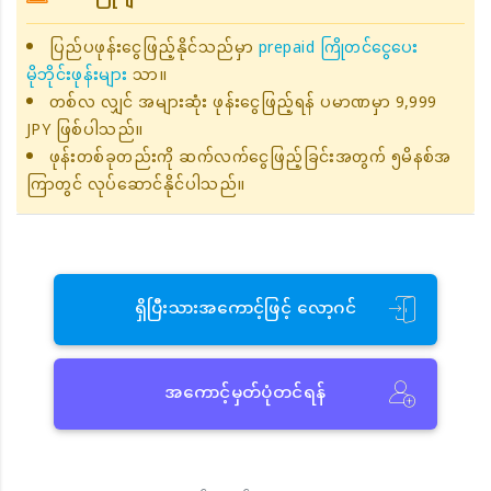
ပြည်ပဖုန်းငွေဖြည့်နိုင်သည်မှာ
prepaid ကြိုတင်ငွေပေး
မိုဘိုင်းဖုန်းများ
သာ။
တစ်လ လျှင် အများဆုံး ဖုန်းငွေဖြည့်ရန် ပမာဏမှာ 9,999
JPY ဖြစ်ပါသည်။
ဖုန်းတစ်ခုတည်းကို ဆက်လက်ငွေဖြည့်ခြင်းအတွက် ၅မိနစ်အ
ကြာတွင် လုပ်ဆောင်နိုင်ပါသည်။
ရှိပြီးသားအကောင့်ဖြင့် လော့ဂင်
အကောင့်မှတ်ပုံတင်ရန်