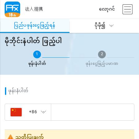
法人提携
လော့ဂင်
ပြည်ပဖုန်းငွေဖြည့်ရန်
မိုဘိုင်းနံပါတ် ဖြည့်ပါ
ပြည်ပဖုန်းငွေဖြည့်ရန်
ပိုမို၍
မိုဘိုင်းနံပါတ် ဖြည့်ပါ
1
2
ဖုန်းနံပါတ်
ဖုန်းငွေဖြည့်ပမာဏ
ဖုန်းနံပါတ်
+86
သတိပြုချက်