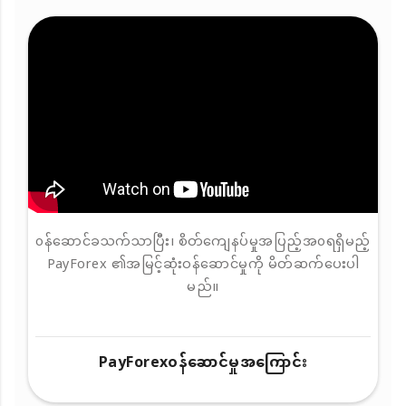
၀န်ဆောင်ခသက်သာပြီး၊ စိတ်ကျေနပ်မှုအပြည့်အ၀ရရှိမည့်
PayForex ၏အမြင့်ဆုံးဝန်ဆောင်မှုကို မိတ်ဆက်ပေးပါ
မည်။
PayForex၀န်ဆောင်မှုအကြောင်း