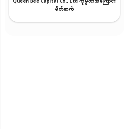
Queen Bee Capital Co., Ltd ကုမ္ပဏီအကြောင်း
မိတ်ဆက်