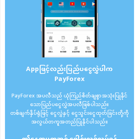
Appဖြင့်လည်းပြည်ပငွေလွှဲပါက
PayForex
PayForex အပလီသည် ယုံကြည်စိတ်ချစွာအသုံးပြုနိုင်
သောပြည်ပငွေလွှဲအပလီဖြစ်ပါသည်။
တစ်ချက်နှိပ်ရုံဖြင့် ငွေလွှဲနှင့် ငွေသွင်းငွေထုတ်ခြင်းတို့ကို
အလွယ်တကူအတည်ပြုနိုင်ပါသည်။