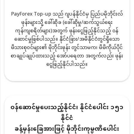
PayForex Top-up သည် ဂျပန်နိုင်ငံမှ ပြည်ပမိုဘိုင်းလ်
ဖုန်းများသို့ ခေါ်ဆိုခ (ခေါ်ဆိုမှု/ဆက်သွယ်ရေး
ကုန်ကျစရိတ်များ)အတွက် ဖုန်းငွေဖြည့်နိုင်သည့် ၀န်
ဆောင်မှုဖြစ်ပါသည်။ နိုင်ငံခြား/အမိနိုင်ငံတွင်ရှိသော
မိသားစု၀င်များ၏ မိုဘိုင်းဖုန်း တွင်သာမက၊ မိမိကိုယ်ပိုင်
စာချုပ်ချုပ်ထားသည့် အော်ပရေတာ အတွက်လည်း ဖုန်း
ငွေဖြည့်နိုင်ပါသည်။
ဝန်ဆောင်မှုပေးသည့်နိုင်ငံ၊ နိုင်ငံပေါင်း ၁၅၁
နိုင်ငံ
ခန့်မှန်းခြေအားဖြင့် မိုဘိုင်းကုမ္ပဏီပေါင်း