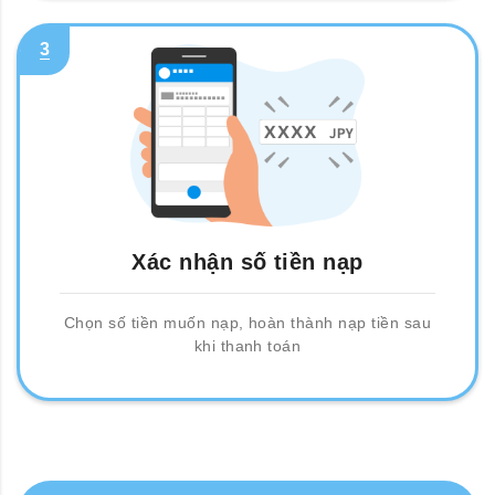
3
Xác nhận số tiền nạp
Chọn số tiền muốn nạp, hoàn thành nạp tiền sau
khi thanh toán