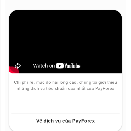
Chi phí rẻ, mức độ hài lòng cao, chúng tôi giới thiệu
những dịch vụ tiêu chuẩn cao nhất của PayForex
Về dịch vụ của PayForex