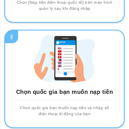
Chọn [Nạp tiền điện thoại quốc tế] trên màn hình
quản lý sau khi đăng nhập
2
Chọn quốc gia bạn muốn nạp tiền
Chọn quốc gia bạn muốn nạp tiền và nhập số
điện thoại di động của bạn