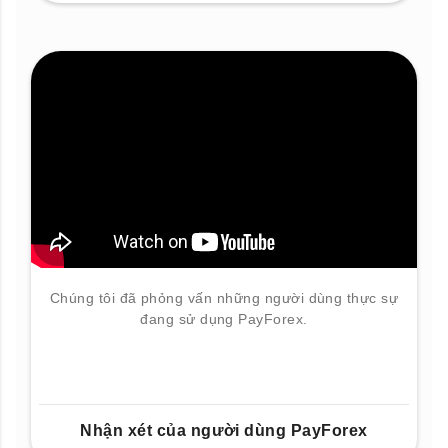
Chúng tôi đã phỏng vấn những người dùng thực sự
đang sử dụng PayForex.
Nhận xét của người dùng PayForex