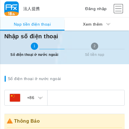
法人提携
Đăng nhập
Nạp tiền điện thoại
Nhập số điện thoại
Nạp tiền điện thoại
Xem thêm
Nhập số điện thoại
1
2
Số điện thoại ở nước ngoài
Số tiền nạp
Số điện thoại ở nước ngoài
+86
Thông Báo