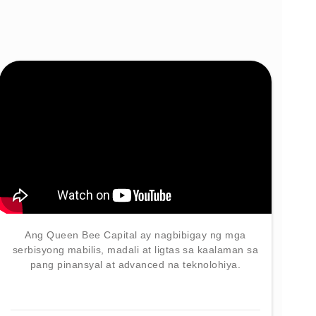
Ang Queen Bee Capital ay nagbibigay ng mga
serbisyong mabilis, madali at ligtas sa kaalaman sa
pang pinansyal at advanced na teknolohiya.