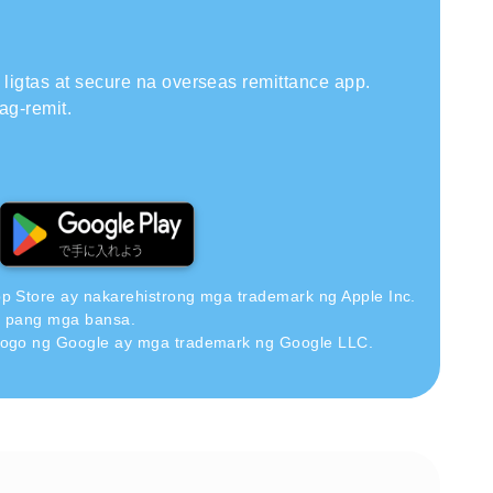
ligtas at secure na overseas remittance app.
ag-remit.
pp Store ay nakarehistrong mga trademark ng Apple Inc.
a pang mga bansa.
 logo ng Google ay mga trademark ng Google LLC.