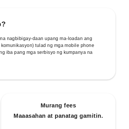
p?
 na nagbibigay-daan upang ma-loadan ang
 / komunikasyon) tulad ng mga mobile phone
ang iba pang mga serbisyo ng kumpanya na
Murang fees
Maaasahan at panatag gamitin.