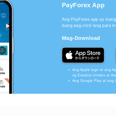
PayForex App
Ang PayForex app ay isang 
Isang pag-click lang para m
Mag-Download
Ang Apple logo at ang A
ng Estados Unidos at ib
Ang Google Play at ang