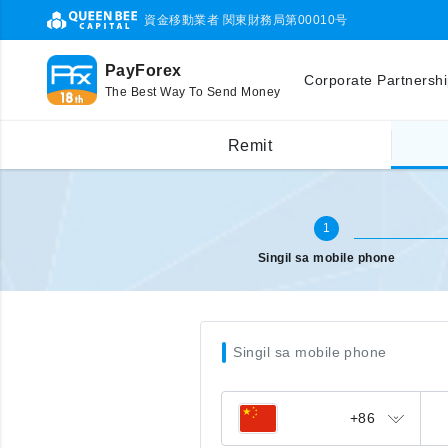
資金移動業者 関東財務局第00010号
PayForex
Corporate Partnersh
The Best Way To Send Money
Singil sa ibang bansa (mobile)
Ilagay ang mobile phone number
Remit
1
Singil sa mobile phone
Singil sa mobile phone
+86