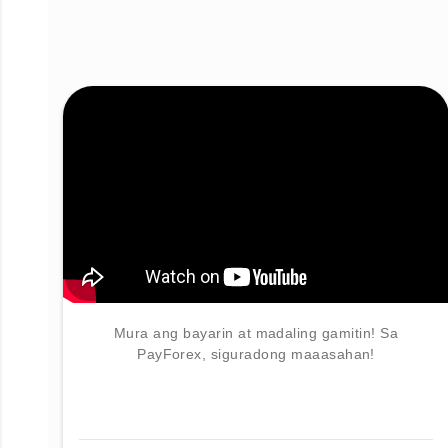
Mura ang bayarin at madaling gamitin! Sa
PayForex, siguradong maaasahan!