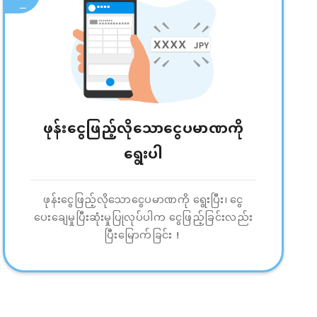
ဖုန်းငွေဖြည့်လိုသောငွေပမာဏကို
ရွေးပါ
ဖုန်းငွေဖြည့်လိုသောငွေပမာဏကို ရွေးပြီး၊ ငွေ
ပေးချေမှုပြီးဆုံးမှုပြုလုပ်ပါက ငွေဖြည့်ခြင်းလည်း
ပြီးမြောက်ခြင်း！