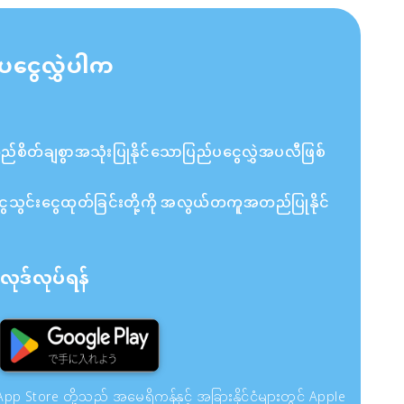
ပငွေလွှဲပါက
ိတ်ချစွာအသုံးပြုနိုင်သောပြည်ပငွေလွှဲအပလီဖြစ်
ှင့် ငွေသွင်းငွေထုတ်ခြင်းတို့ကို အလွယ်တကူအတည်ပြုနိုင်
ုဒ်လုပ်ရန်
pp Store တို့သည် အမေရိကန်နှင့် အခြားနိုင်ငံများတွင် Apple