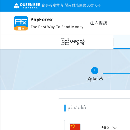
資金移動業者 関東財務局第00010号
PayForex
法人提携
The Best Way To Send Money
ပြည်ပငွေလွှဲ
ပြည်ပဖုန်းငွေဖြည့်ရန်
မိုဘိုင်းနံပါတ် ဖြည့်ပါ
1
ဖုန်းနံပါတ်
ဖုန်းနံပါတ်
+86