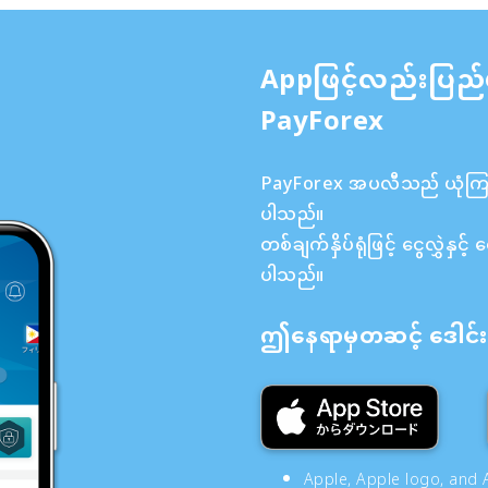
Appဖြင့်လည်းပြည်
PayForex
PayForex အပလီသည် ယုံကြည်စ
ပါသည်။
တစ်ချက်နှိပ်ရုံဖြင့် ငွေလွှဲန
ပါသည်။
ဤနေရာမှတဆင့် ဒေါင်းလ
Apple, Apple logo, and A