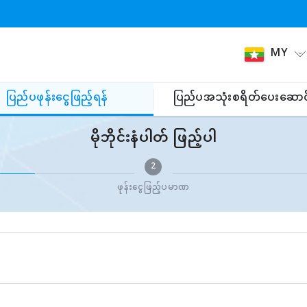
MY
ပြည်ပဖုန်းငွေဖြည့်ရန်
ပြည်ပအသုံးစရိတ်ပေးဆောင
မိုဘိုင်းနံပါတ် ဖြည့်ပါ
2
ဖုန်းငွေဖြည့်ပမာဏ