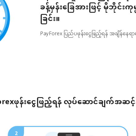
ခန့်မှန်းခြေအားဖြင့် မိုဘိုင်းကု
ခြင်း။
PayForex ပြည်ပဖုန်းငွေဖြည့်ရန် အချိန်နေရာမ
rexဖုန်းငွေဖြည့်ရန် လုပ်ဆောင်ချက်အဆင့
2