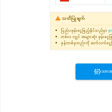
သတိပြုချက်
ပြည်ပဖုန်းငွေဖြည့်နိုင်သည်မှာ
pr
တစ်လ လျှင် အများဆုံး ဖုန်းငွေ
ဖုန်းတစ်ခုတည်းကို ဆက်လက်ငွေဖ
ရှိပြီးသား