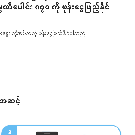
မ္ပဏီပေါင်း ၈၇၀ ကို ဖုန်းငွေဖြည့်နိုင်
ရွေး လိုအပ်သလို ဖုန်းငွေဖြည့်နိုင်ပါသည်။
်အဆင့်
3