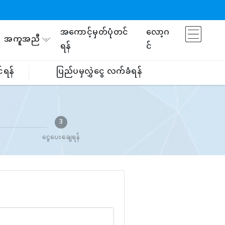
အကောင့်မှတ်ပုံတင်
လော့ဂ
အကူအညီ
ရန်
င်
်ရန်
ပြည်ပမှလွှဲငွေ လက်ခံရန်
3
ငွေပေးချေရန်