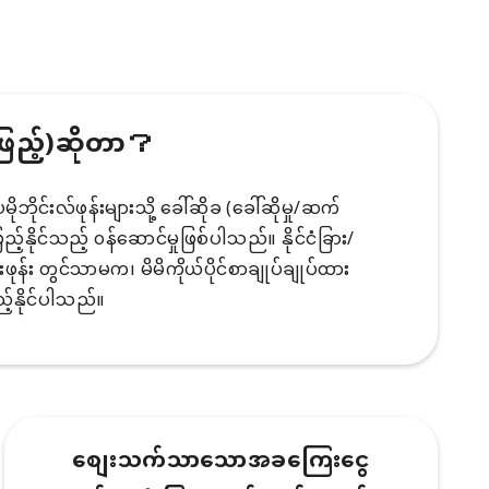
ဖြည့်)ဆိုတာ？
ိုင်းလ်ဖုန်းများသို့ ခေါ်ဆိုခ (ခေါ်ဆိုမှု/ဆက်
်နိုင်သည့် ၀န်ဆောင်မှုဖြစ်ပါသည်။ နိုင်ငံခြား/
်းဖုန်း တွင်သာမက၊ မိမိကိုယ်ပိုင်စာချုပ်ချုပ်ထား
်နိုင်ပါသည်။
စျေးသက်သာသောအခကြေးငွေ