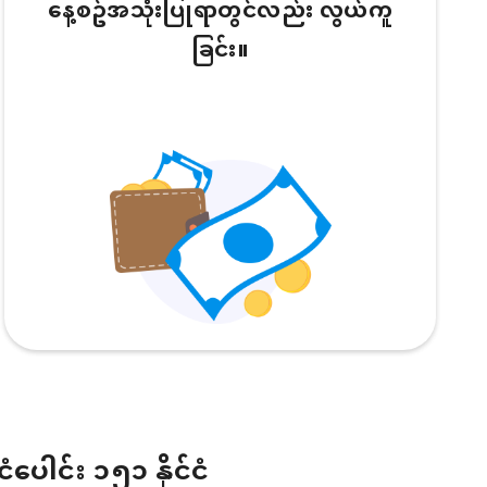
နေ့စဥ်အသုံးပြုရာတွင်လည်း လွယ်ကူ
ခြင်း။
ငံပေါင်း ၁၅၁ နိုင်ငံ