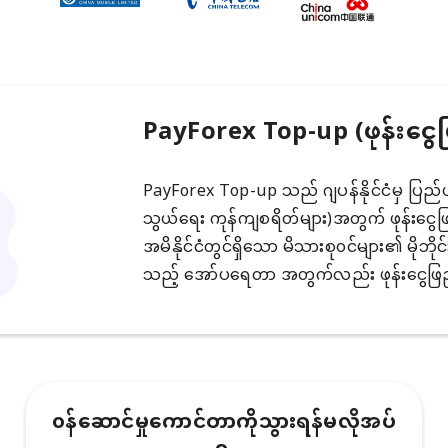
PayForex Top-up (ဖုန်းငွေ
PayForex Top-up သည် ဂျပန်နိုင်ငံမှ ပြည်ပမိုဘ
သွယ်ရေး ကုန်ကျစရိတ်များ)အတွက် ဖုန်းငွေဖြည့
အမိနိုင်ငံတွင်ရှိသော မိသားစု၀င်များ၏ မိုဘိုင
သည့် အော်ပရေတာ အတွက်လည်း ဖုန်းငွေဖြည့
၀န်ဆောင်မှုကောင်တာကိုသွားရန်မလိုအပ်