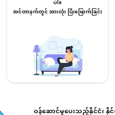
ပါ။
အင်တာနက်တွင် အားလုံး ပြီးမြောက်ခြင်း
ဝန်ဆောင်မှုပေးသည့်နိုင်ငံ၊ နိုင်