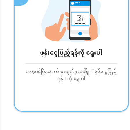
ဖုန်းငွေဖြည့်ရန်ကို ရွေးပါ
လော့ဂင်ပြီးနောက် စာမျက်နှာပေါ်ရှိ 「ဖုန်းငွေဖြည့်
ရန်」ကို ရွေးပါ