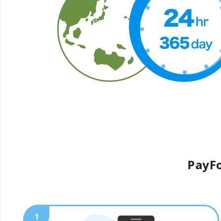
PayFo
1