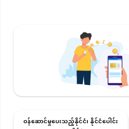
ဝန်ဆောင်မှုပေးသည့်နိုင်ငံ၊ နိုင်ငံပေါင်း