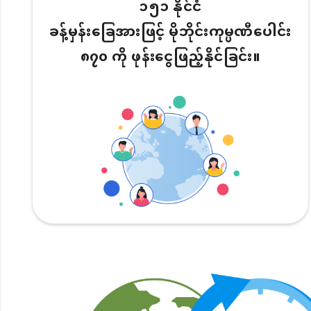
၁၅၁ နိုင်ငံ
ခန့်မှန်းခြေအားဖြင့် မိုဘိုင်းကုမ္ပဏီပေါင်း
၈၇၀ ကို ဖုန်းငွေဖြည့်နိုင်ခြင်း။