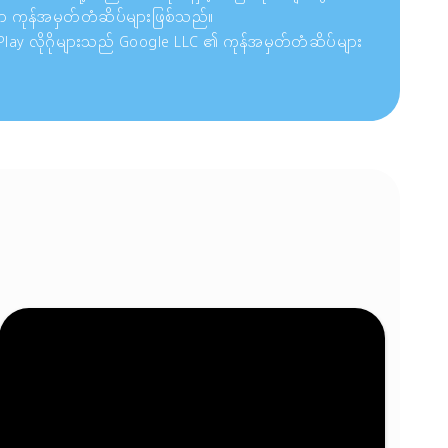
ာ ကုန်အမှတ်တံဆိပ်များဖြစ်သည်။
 Play လိုဂိုများသည် Google LLC ၏ ကုန်အမှတ်တံဆိပ်များ