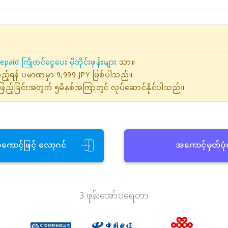
epaid ကြိုတင်ငွေပေး မိုဘိုင်းဖုန်းများ
သာ။
ဖြည့်ရန် ပမာဏမှာ 9,999 JPY ဖြစ်ပါသည်။
ြည့်ခြင်းအတွက် ၅မိနစ်အကြာတွင် လုပ်ဆောင်နိုင်ပါသည်။
အကောင့်ဖြင့် လော့ဂင်
အကောင့်မှတ်ပု
3 ဖုန်းအော်ပရေတာ