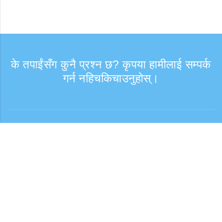
के तपाईंसँग कुनै प्रश्न छ? कृपया हामीलाई सम्पर्क
गर्न नहिचकिचाउनुहोस्।
सोधपुछ
समर्थन समय: हप्ता दिन 9:30 - 17:30
टोल फ्री नम्बर
0120-808-774