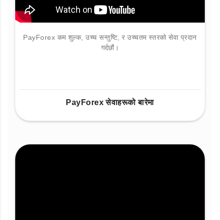
PayForex कम शुल्क, उच्च सन्तुष्टि, र उच्चतम स्तरको सेवा प्रदान
गर्दछौं।
PayForex सेवाहरूको बारेमा