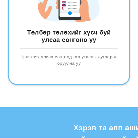
Төлбөр төлөхийг хүсч буй
улсаа сонгоно уу
Цэнэглэх улсаа сонгоод гар утасны дугаараа
оруулна уу
Хэрэв та апп аш