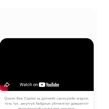
Queen Bee Capital нь дэлхийн санхүүгийн мэдлэг,
тохь тух, аюулгүй байдлын үйлчилгээг дэвшилтэт
технологитой хослуулан үзүүлдэг.