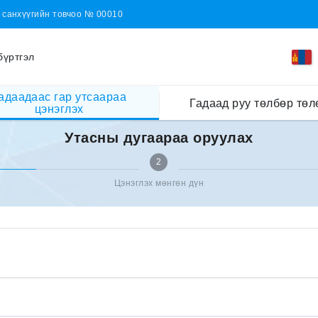
н санхүүгийн товчоо № 00010
бүртгэл
адаадаас гар утсаараа
Гадаад руу төлбөр төл
цэнэглэх
Утасны дугаараа оруулах
2
Цэнэглэх мөнгөн дүн