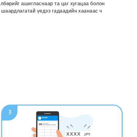
өлбөрийг ашигласнаар та цаг хугацаа болон
а шаардлагатай үедээ гадаадийн хаанаас ч
3