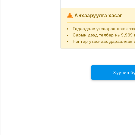
Анхааруулга хэсэг
Гадаадаас утсаараа цэнэглэ
Сарын дээд төлбөр нь 9,999 
Нэг гар утаснаас дарааллан 
Хуучин б