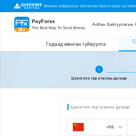
Мөнгөн гуйвуулгын үйлчилгээ Канто орон нутгий
PayForex
Албан байгуулагын 
The Best Way To Send Money
Г
Гадаад улсаас утсаа цэнэглэх
Утасны дугаараа оруулах
Гадаад мөнгөн гуйвуулга
1
Цэнэглэх гар утасны дугаар
Цэнэглэх гар утасны дугаар
+86