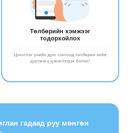
Төлбөрийн хэмжээг
тодорхойлох
Цэнэглэх үнийн дүнг сонгоод төлбөрөө хийж
дуусмагц цэнэглэгдэх болно!
иглан гадаад руу мөнгөн