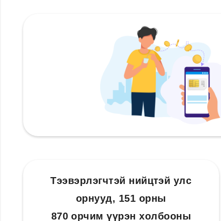
Тээвэрлэгчтэй нийцтэй улс
орнууд, 151 орны
870 орчим үүрэн холбооны