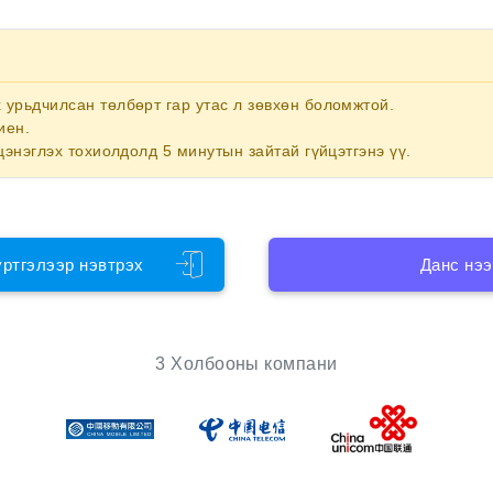
х
урьдчилсан төлбөрт гар утас
л зөвхөн боломжтой.
иен.
цэнэглэх тохиолдолд 5 минутын зайтай гүйцэтгэнэ үү.
үртгэлээр нэвтрэх
Данс нээ
3 Холбооны компани