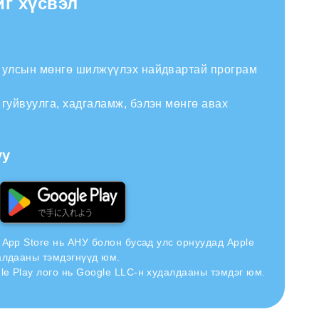
йг хүсвэл
н улсын мөнгө шилжүүлэх найдвартай програм
 гуйвуулга, хадгаламж, бэлэн мөнгө авах
уу
н App Store нь АНУ болон бусад улс орнуудад Apple
далдааны тэмдэгнүүд юм.
le Play лого нь Google LLC-н худалдааны тэмдэг юм.