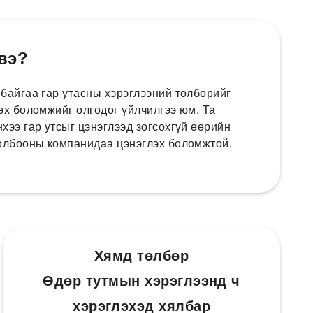
 вэ?
 байгаа гар утасны хэрэглээний төлбөрийг
эх боломжийг олгодог үйлчилгээ юм. Та
хээ гар утсыг цэнэглээд зогсохгүй өөрийн
холбооны компанидаа цэнэглэх боломжтой.
Хямд төлбөр
Өдөр тутмын хэрэглээнд ч
хэрэглэхэд хялбар