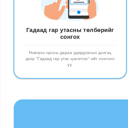
Гадаад гар утасны төлбөрийг
сонгох
Нэвтрэн орсны дараа удирдлагын дэлгэц
дээр "Гадаад гар утас цэнэглэх"-ийг сонгоно
уу.