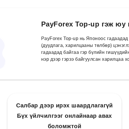
PayForex Top-up гэж юу
PayForex Top-up нь Японоос гадаадад
(дуудлага, харилцааны төлбөр) цэнэгл
гадаадад байгаа гэр бүлийн гишүүдийн
нэр дээр гэрээ байгуулсан харилцаа 
Салбар дээр ирэх шаардлагагүй
Бүх үйлчилгээг онлайнаар авах
боломжтой