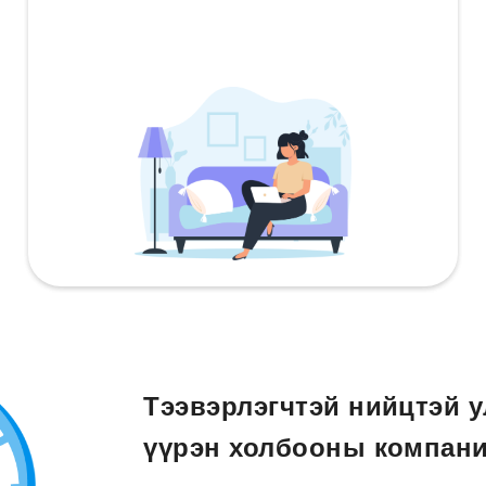
Тээвэрлэгчтэй нийцтэй у
үүрэн холбооны компани