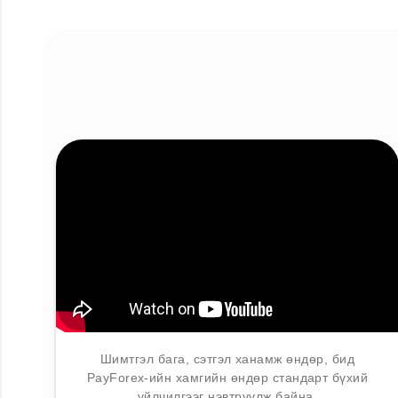
Шимтгэл бага, сэтгэл ханамж өндөр, бид
PayForex-ийн хамгийн өндөр стандарт бүхий
үйлчилгээг нэвтрүүлж байна.