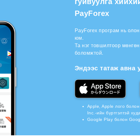
гуйвуулга хийхи
PayForex
PayForex програм нь оло
юм.
Та нэг товшилтоор мөнгөн
боломжтой.
Эндээс татаж авна 
Apple, Apple лого боло
Inc.-ийн бүртгэлтэй ху
Google Play болон Goog