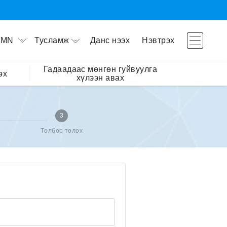
Тусламж
Данс нээх
Нэвтрэх
MN
Гадаадаас мөнгөн гуйвуулга
өх
хүлээн авах
3
Төлбөр төлөх