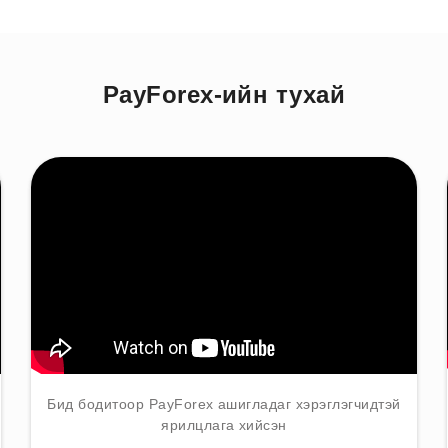
PayForex-ийн тухай
Бид бодитоор PayForex ашигладаг хэрэглэгчидтэй
ярилцлага хийсэн