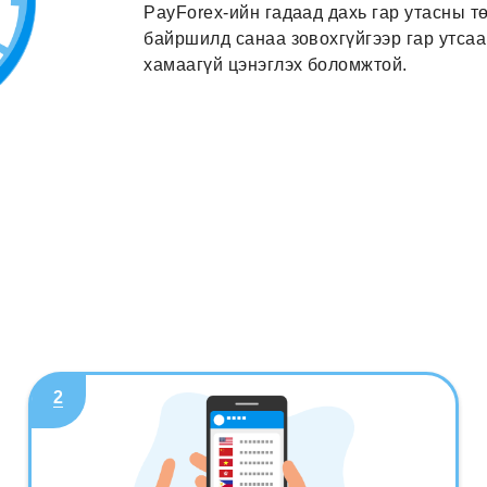
PayForex-ийн гадаад дахь гар утасны т
байршилд санаа зовохгүйгээр гар утса
хамаагүй цэнэглэх боломжтой.
2