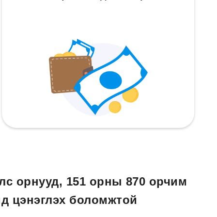
лс орнууд, 151 орны 870 орчим
д цэнэглэх боломжтой