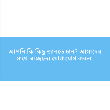
আপনি কি কিছু জানতে চান? আমাদের
সাথে স্বাচ্ছন্দ্যে যোগাযোগ করুন.
যোগাযোগ
সাপোর্ট টাইম সপ্তাহের দিন 9:30 - 17:30
টোল ফ্রি নম্বর