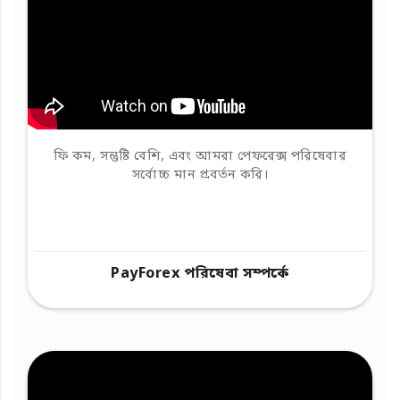
ফি কম, সন্তুষ্টি বেশি, এবং আমরা পেফরেক্স পরিষেবার
সর্বোচ্চ মান প্রবর্তন করি।
PayForex পরিষেবা সম্পর্কে