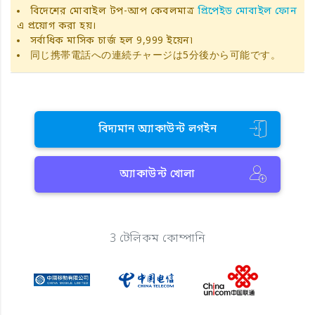
বিদেশের মোবাইল টপ-আপ কেবলমাত্র
প্রিপেইড মোবাইল ফোন
এ প্রয়োগ করা হয়।
সর্বাধিক মাসিক চার্জ হল 9,999 ইয়েন৷
同じ携帯電話への連続チャージは5分後から可能です。
বিদ্যমান অ্যাকাউন্ট লগইন
অ্যাকাউন্ট খোলা
3 টেলিকম কোম্পানি