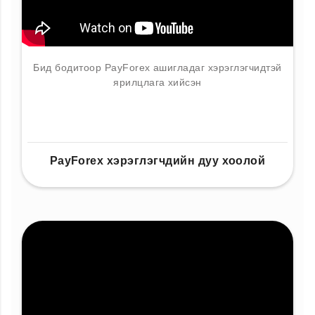
Бид бодитоор PayForex ашигладаг хэрэглэгчидтэй
ярилцлага хийсэн
PayForex хэрэглэгчдийн дуу хоолой