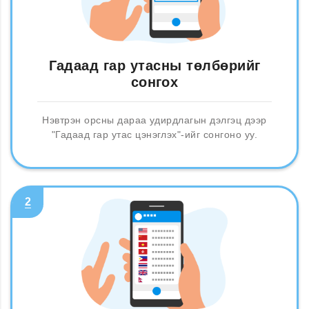
Гадаад гар утасны төлбөрийг
сонгох
Нэвтрэн орсны дараа удирдлагын дэлгэц дээр
"Гадаад гар утас цэнэглэх"-ийг сонгоно уу.
2