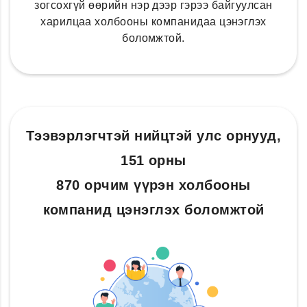
зогсохгүй өөрийн нэр дээр гэрээ байгуулсан
харилцаа холбооны компанидаа цэнэглэх
боломжтой.
Тээвэрлэгчтэй нийцтэй улс орнууд,
151 орны
870 орчим үүрэн холбооны
компанид цэнэглэх боломжтой