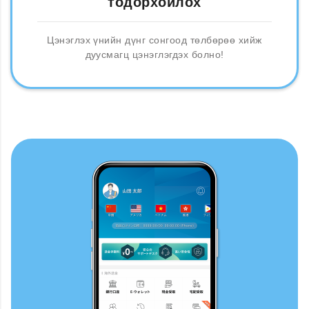
тодорхойлох
Цэнэглэх үнийн дүнг сонгоод төлбөрөө хийж
дуусмагц цэнэглэгдэх болно!