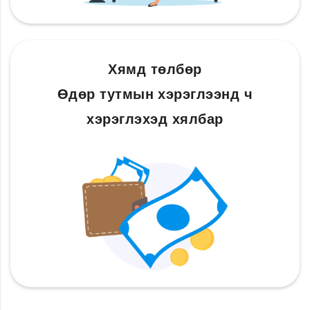
Хямд төлбөр
Өдөр тутмын хэрэглээнд ч
хэрэглэхэд хялбар