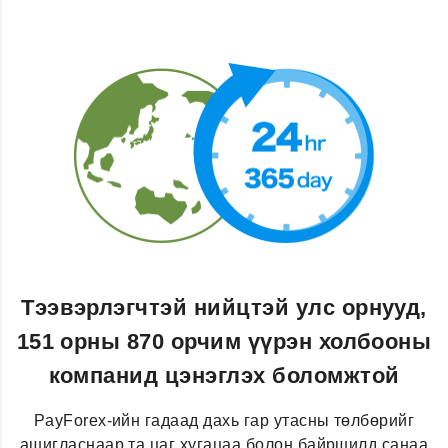
Тээвэрлэгчтэй нийцтэй улс орнууд,
151 орны 870 орчим үүрэн холбооны
компанид цэнэглэх боломжтой
PayForex-ийн гадаад дахь гар утасны төлбөрийг
ашигласнаар та цаг хугацаа болон байршилд санаа