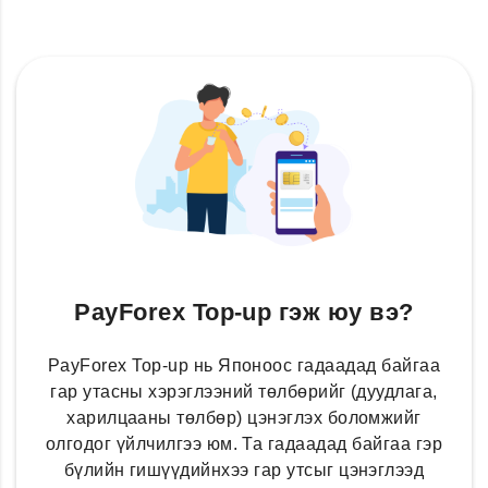
PayForex Top-up гэж юу вэ?
PayForex Top-up нь Японоос гадаадад байгаа
гар утасны хэрэглээний төлбөрийг (дуудлага,
харилцааны төлбөр) цэнэглэх боломжийг
олгодог үйлчилгээ юм. Та гадаадад байгаа гэр
бүлийн гишүүдийнхээ гар утсыг цэнэглээд