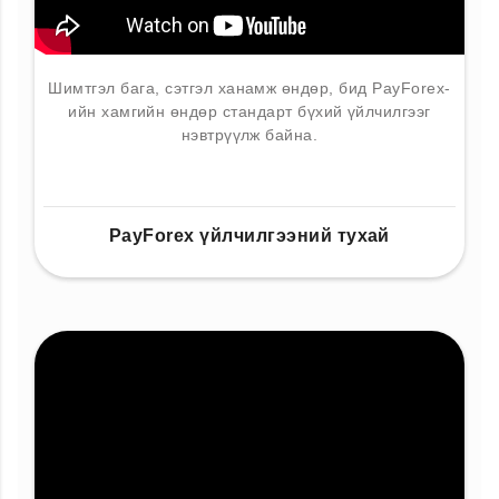
Шимтгэл бага, сэтгэл ханамж өндөр, бид PayForex-
ийн хамгийн өндөр стандарт бүхий үйлчилгээг
нэвтрүүлж байна.
PayForex үйлчилгээний тухай