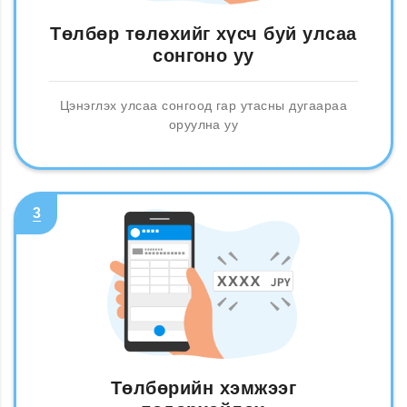
Төлбөр төлөхийг хүсч буй улсаа
сонгоно уу
Цэнэглэх улсаа сонгоод гар утасны дугаараа
оруулна уу
3
Төлбөрийн хэмжээг