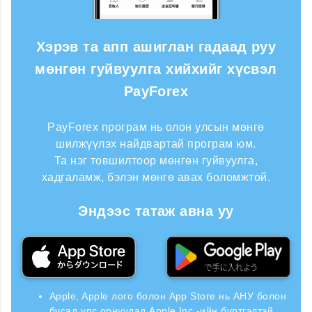
Хэрэв та апп ашиглан гадаад руу
мөнгөн гуйвуулга хийхийг хүсвэл
PayForex
PayForex програм нь олон улсын мөнгө
шилжүүлэх найдвартай програм юм.
Та нэг товшилтоор мөнгөн гуйвуулга,
хадгаламж, бэлэн мөнгө авах боломжтой.
Эндээс татаж авна уу
Apple, Apple лого болон App Store нь АНУ болон
бусад улс орнуудад Apple Inc.-ийн бүртгэлтэй