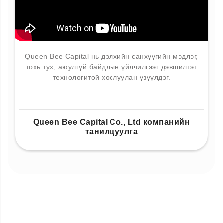
Queen Bee Capital нь дэлхийн санхүүгийн мэдлэг,
тохь тух, аюулгүй байдлын үйлчилгээг дэвшилтэт
технологитой хослуулан үзүүлдэг.
Queen Bee Capital Co., Ltd компанийн
танилцуулга