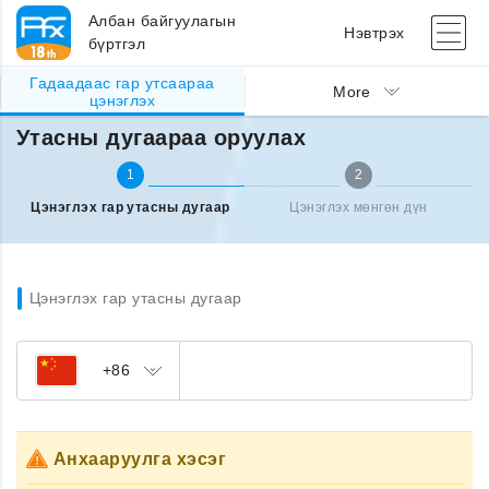
Албан байгуулагын
Нэвтрэх
бүртгэл
Гадаадаас гар утсаараа
Гадаад улсаас утсаа цэнэглэх
Утасны дугаараа оруулах
More
цэнэглэх
Утасны дугаараа оруулах
1
2
Цэнэглэх гар утасны дугаар
Цэнэглэх мөнгөн дүн
Цэнэглэх гар утасны дугаар
+86
Анхааруулга хэсэг