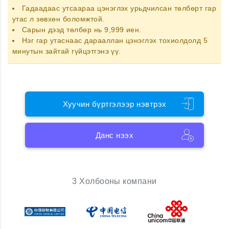
Гадаадаас утсаараа цэнэглэх
урьдчилсан төлбөрт гар
утас
л зөвхөн боломжтой.
Сарын дээд төлбөр нь 9,999 иен.
Нэг гар утаснаас дарааллан цэнэглэх тохиолдолд 5
минутын зайтай гүйцэтгэнэ үү.
Хуучин бүртгэлээр нэвтрэх
Данс нээх
3 Холбооны компани