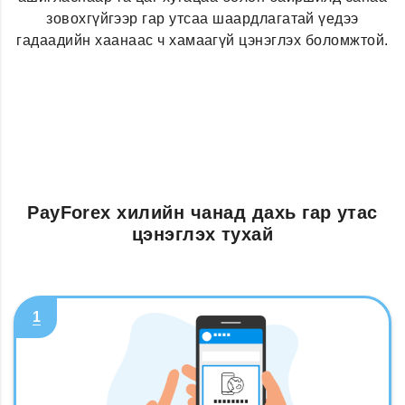
зовохгүйгээр гар утсаа шаардлагатай үедээ
гадаадийн хаанаас ч хамаагүй цэнэглэх боломжтой.
PayForex хилийн чанад дахь гар утас
цэнэглэх тухай
1