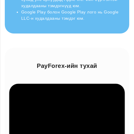
худалдааны тэмдэгнүүд юм.
Google Play болон Google Play лого нь Google
LLC-н худалдааны тэмдэг юм.
PayForex-ийн тухай