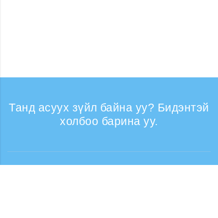
Танд асуух зүйл байна уу? Бидэнтэй
холбоо барина уу.
Лавлагаа
Утасны дуудлага хүлээн авах цаг: Ажлын
өдрүүдэд 9:30 - 17:30