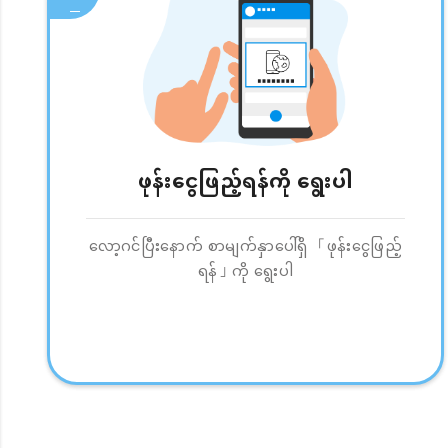
ဖုန်းငွေဖြည့်ရန်ကို ရွေးပါ
လော့ဂင်ပြီးနောက် စာမျက်နှာပေါ်ရှိ 「ဖုန်းငွေဖြည့်
ရန်」ကို ရွေးပါ