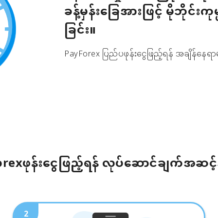
ခန့်မှန်းခြေအားဖြင့် မိုဘိုင်းကု
ခြင်း။
PayForex ပြည်ပဖုန်းငွေဖြည့်ရန် အချိန်နေရာမ
rexဖုန်းငွေဖြည့်ရန် လုပ်ဆောင်ချက်အဆင့
2