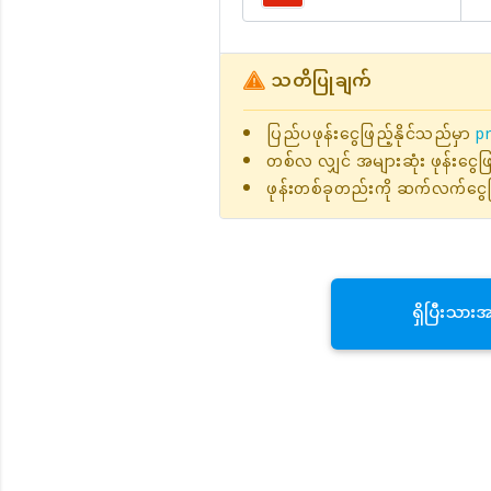
သတိပြုချက်
ပြည်ပဖုန်းငွေဖြည့်နိုင်သည်မှာ
pr
တစ်လ လျှင် အများဆုံး ဖုန်းငွေ
ဖုန်းတစ်ခုတည်းကို ဆက်လက်ငွေဖ
ရှိပြီးသား