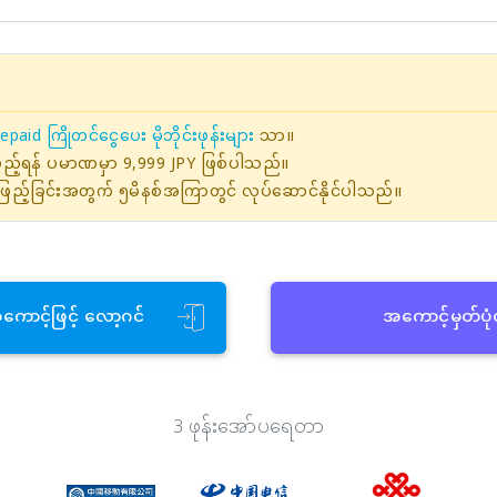
epaid ကြိုတင်ငွေပေး မိုဘိုင်းဖုန်းများ
သာ။
ဖြည့်ရန် ပမာဏမှာ 9,999 JPY ဖြစ်ပါသည်။
ြည့်ခြင်းအတွက် ၅မိနစ်အကြာတွင် လုပ်ဆောင်နိုင်ပါသည်။
အကောင့်ဖြင့် လော့ဂင်
အကောင့်မှတ်ပု
3 ဖုန်းအော်ပရေတာ