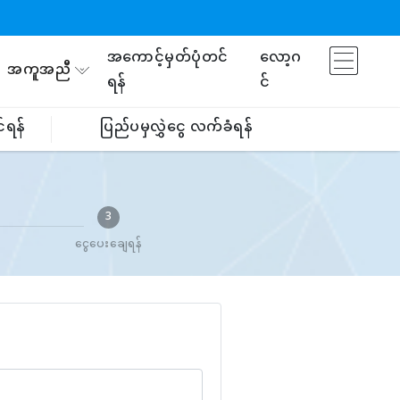
အကောင့်မှတ်ပုံတင်
လော့ဂ
အကူအညီ
ရန်
င်
်ရန်
ပြည်ပမှလွှဲငွေ လက်ခံရန်
3
ငွေပေးချေရန်