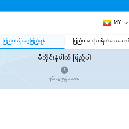
MY
ပြည်ပဖုန်းငွေဖြည့်ရန်
ပြည်ပအသုံးစရိတ်ပေးဆောင
မိုဘိုင်းနံပါတ် ဖြည့်ပါ
2
ဖုန်းငွေဖြည့်ပမာဏ