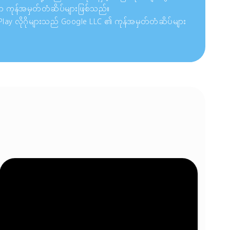
ာ ကုန်အမှတ်တံဆိပ်များဖြစ်သည်။
 Play လိုဂိုများသည် Google LLC ၏ ကုန်အမှတ်တံဆိပ်များ