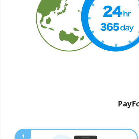
PayFo
1