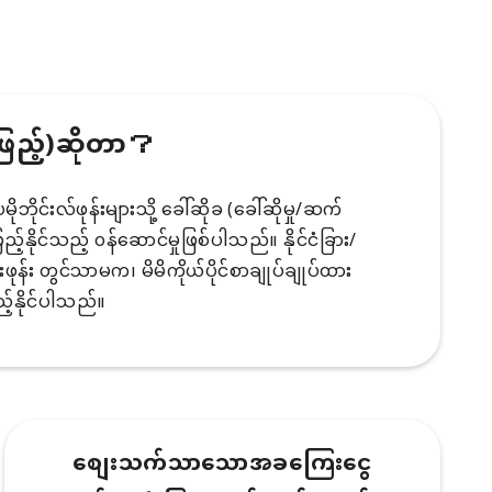
ဖြည့်)ဆိုတာ？
ိုင်းလ်ဖုန်းများသို့ ခေါ်ဆိုခ (ခေါ်ဆိုမှု/ဆက်
်နိုင်သည့် ၀န်ဆောင်မှုဖြစ်ပါသည်။ နိုင်ငံခြား/
်းဖုန်း တွင်သာမက၊ မိမိကိုယ်ပိုင်စာချုပ်ချုပ်ထား
်နိုင်ပါသည်။
စျေးသက်သာသောအခကြေးငွေ