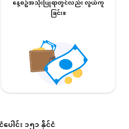
နေ့စဥ်အသုံးပြုရာတွင်လည်း လွယ်ကူ
ခြင်း။
ငံပေါင်း ၁၅၁ နိုင်ငံ