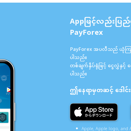
Appဖြင့်လည်းပြည်
PayForex
PayForex အပလီသည် ယုံကြည်စ
ပါသည်။
တစ်ချက်နှိပ်ရုံဖြင့် ငွေလွှဲန
ပါသည်။
ဤနေရာမှတဆင့် ဒေါင်းလ
Apple, Apple logo, and A