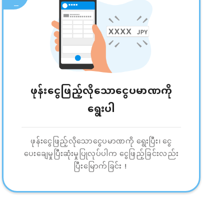
ဖုန်းငွေဖြည့်လိုသောငွေပမာဏကို
ရွေးပါ
ဖုန်းငွေဖြည့်လိုသောငွေပမာဏကို ရွေးပြီး၊ ငွေ
ပေးချေမှုပြီးဆုံးမှုပြုလုပ်ပါက ငွေဖြည့်ခြင်းလည်း
ပြီးမြောက်ခြင်း！