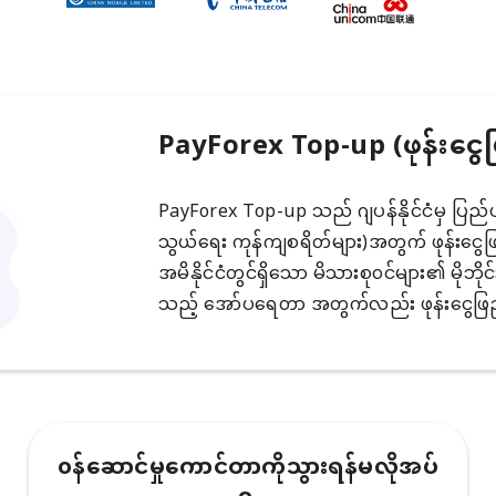
PayForex Top-up (ဖုန်းငွေ
PayForex Top-up သည် ဂျပန်နိုင်ငံမှ ပြည်ပမိုဘ
သွယ်ရေး ကုန်ကျစရိတ်များ)အတွက် ဖုန်းငွေဖြည့
အမိနိုင်ငံတွင်ရှိသော မိသားစု၀င်များ၏ မိုဘိုင
သည့် အော်ပရေတာ အတွက်လည်း ဖုန်းငွေဖြည့
၀န်ဆောင်မှုကောင်တာကိုသွားရန်မလိုအပ်