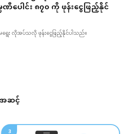
မ္ပဏီပေါင်း ၈၇၀ ကို ဖုန်းငွေဖြည့်နိုင်
ရွေး လိုအပ်သလို ဖုန်းငွေဖြည့်နိုင်ပါသည်။
်အဆင့်
3