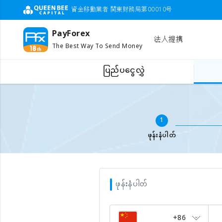
資金移動業者 関東財務局第00010号
PayForex
法人提携
The Best Way To Send Money
ပြည်ပငွေလွှဲ
ပြည်ပဖုန်းငွေဖြည့်ရန်
မိုဘိုင်းနံပါတ် ဖြည့်ပါ
1
ဖုန်းနံပါတ်
ဖုန်းနံပါတ်
+86