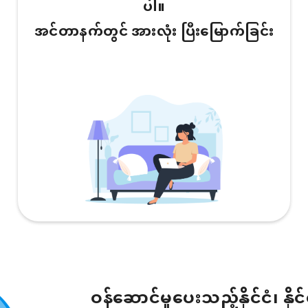
ပါ။
အင်တာနက်တွင် အားလုံး ပြီးမြောက်ခြင်း
ဝန်ဆောင်မှုပေးသည့်နိုင်ငံ၊ နိုင်