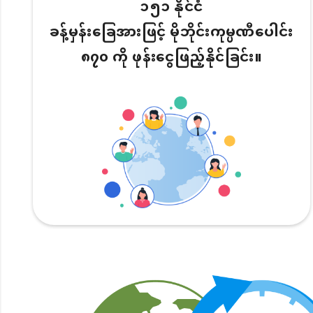
၁၅၁ နိုင်ငံ
ခန့်မှန်းခြေအားဖြင့် မိုဘိုင်းကုမ္ပဏီပေါင်း
၈၇၀ ကို ဖုန်းငွေဖြည့်နိုင်ခြင်း။