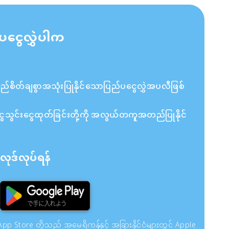
ပငွေလွှဲပါက
ိတ်ချစွာအသုံးပြုနိုင်သောပြည်ပငွေလွှဲအပလီဖြစ်
ှင့် ငွေသွင်းငွေထုတ်ခြင်းတို့ကို အလွယ်တကူအတည်ပြုနိုင်
ုဒ်လုပ်ရန်
pp Store တို့သည် အမေရိကန်နှင့် အခြားနိုင်ငံများတွင် Apple