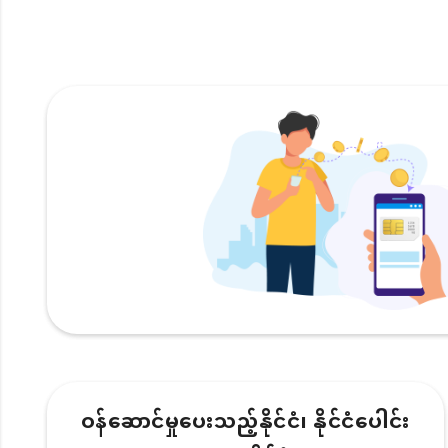
ဝန်ဆောင်မှုပေးသည့်နိုင်ငံ၊ နိုင်ငံပေါင်း