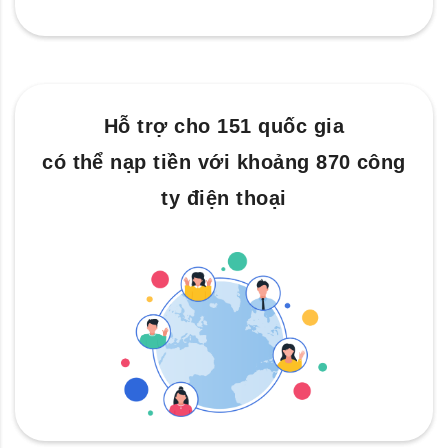
Hỗ trợ cho 151 quốc gia
có thể nạp tiền với khoảng 870 công
ty điện thoại