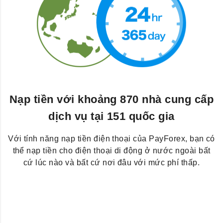
Nạp tiền với khoảng 870 nhà cung cấp
dịch vụ tại 151 quốc gia
Với tính năng nạp tiền điện thoại của PayForex, bạn có
thể nạp tiền cho điện thoại di động ở nước ngoài bất
cứ lúc nào và bất cứ nơi đâu với mức phí thấp.