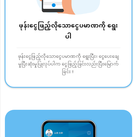
ဖုန်းငွေဖြည့်လိုသောငွေပမာဏကို ရွေး
ပါ
ဖုန်းငွေဖြည့်လိုသောငွေပမာဏကို ရွေးပြီး၊ ငွေပေးချေ
မှုပြီးဆုံးမှုပြုလုပ်ပါက ငွေဖြည့်ခြင်းလည်းပြီးမြောက်
ခြင်း！