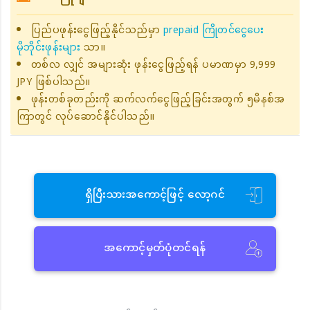
ပြည်ပဖုန်းငွေဖြည့်နိုင်သည်မှာ
prepaid ကြိုတင်ငွေပေး
မိုဘိုင်းဖုန်းများ
သာ။
တစ်လ လျှင် အများဆုံး ဖုန်းငွေဖြည့်ရန် ပမာဏမှာ 9,999
JPY ဖြစ်ပါသည်။
ဖုန်းတစ်ခုတည်းကို ဆက်လက်ငွေဖြည့်ခြင်းအတွက် ၅မိနစ်အ
ကြာတွင် လုပ်ဆောင်နိုင်ပါသည်။
ရှိပြီးသားအကောင့်ဖြင့် လော့ဂင်
အကောင့်မှတ်ပုံတင်ရန်