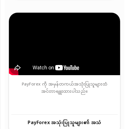
PayForex ကို အမှန်တကယ်အသုံးပြုသူများထံ
အင်တာဗျူးထားပါသည်။
PayForex အသုံးပြုသူများ၏ အသံ