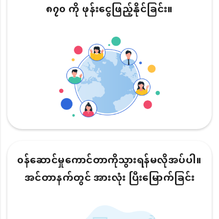
၈၇၀ ကို ဖုန်းငွေဖြည့်နိုင်ခြင်း။
၀န်ဆောင်မှုကောင်တာကိုသွားရန်မလိုအပ်ပါ။
အင်တာနက်တွင် အားလုံး ပြီးမြောက်ခြင်း