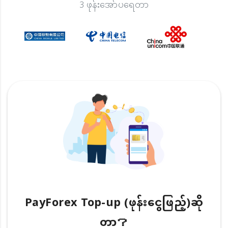
3 ဖုန်းအော်ပရေတာ
PayForex Top-up (ဖုန်းငွေဖြည့်)ဆို
တာ？