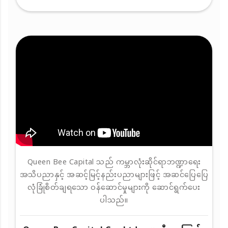
Queen Bee Capital သည် ကမ္ဘာလုံးဆိုင်ရာဘဏ္ဍာရေး
အသိပညာနှင့် အဆင့်မြင့်နည်းပညာများဖြင့် အဆင်ပြေပြေ
လုံခြုံစိတ်ချရသော ဝန်ဆောင်မှုများကို ဆောင်ရွက်ပေး
ပါသည်။