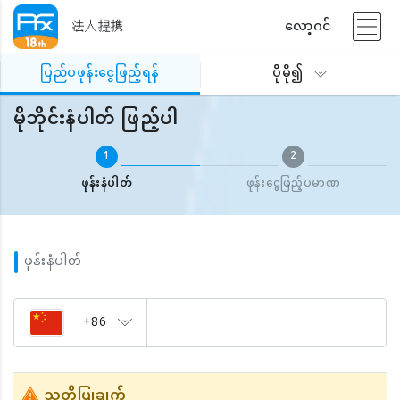
法人提携
လော့ဂင်
ပြည်ပဖုန်းငွေဖြည့်ရန်
မိုဘိုင်းနံပါတ် ဖြည့်ပါ
ပြည်ပဖုန်းငွေဖြည့်ရန်
ပိုမို၍
မိုဘိုင်းနံပါတ် ဖြည့်ပါ
1
2
ဖုန်းနံပါတ်
ဖုန်းငွေဖြည့်ပမာဏ
ဖုန်းနံပါတ်
+86
သတိပြုချက်