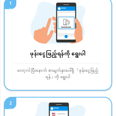
1
ဖုန်းငွေဖြည့်ရန်ကို ရွေးပါ
လော့ဂင်ပြီးနောက် စာမျက်နှာပေါ်ရှိ 「ဖုန်းငွေဖြည့်
ရန်」ကို ရွေးပါ
2