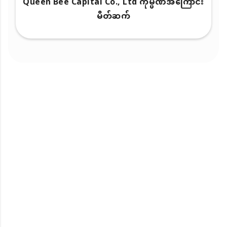
Queen Bee Capital Co., Ltd ကုမ္ပဏီအကြောင်း
မိတ်ဆက်