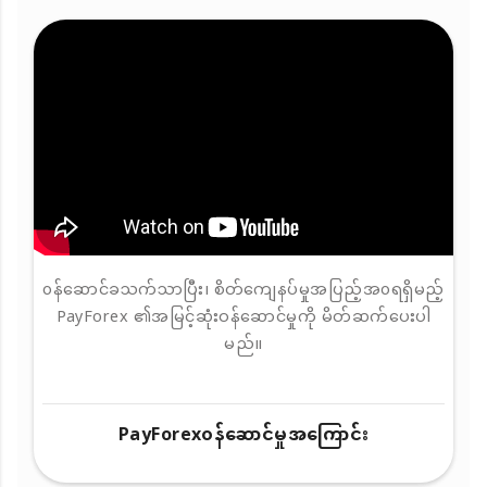
၀န်ဆောင်ခသက်သာပြီး၊ စိတ်ကျေနပ်မှုအပြည့်အ၀ရရှိမည့်
PayForex ၏အမြင့်ဆုံးဝန်ဆောင်မှုကို မိတ်ဆက်ပေးပါ
မည်။
PayForex၀န်ဆောင်မှုအကြောင်း