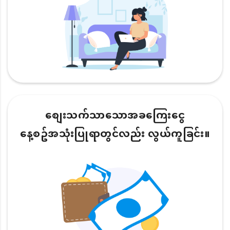
စျေးသက်သာသောအခကြေးငွေ
နေ့စဥ်အသုံးပြုရာတွင်လည်း လွယ်ကူခြင်း။