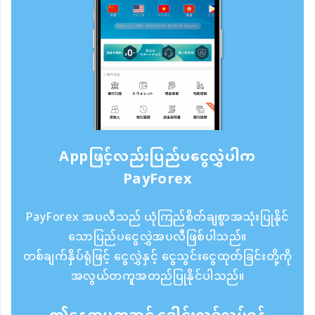
Appဖြင့်လည်းပြည်ပငွေလွှဲပါက
PayForex
PayForex အပလီသည် ယုံကြည်စိတ်ချစွာအသုံးပြုနိုင်
သောပြည်ပငွေလွှဲအပလီဖြစ်ပါသည်။
တစ်ချက်နှိပ်ရုံဖြင့် ငွေလွှဲနှင့် ငွေသွင်းငွေထုတ်ခြင်းတို့ကို
အလွယ်တကူအတည်ပြုနိုင်ပါသည်။