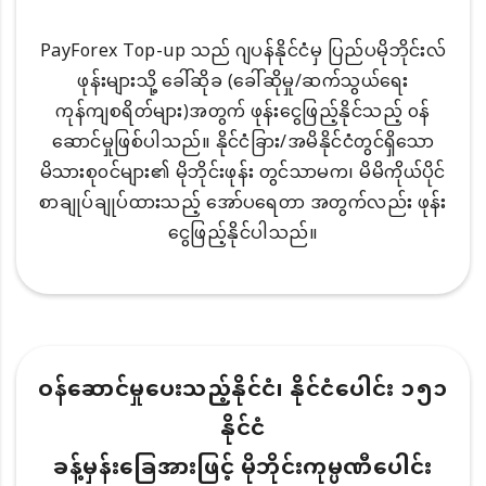
PayForex Top-up သည် ဂျပန်နိုင်ငံမှ ပြည်ပမိုဘိုင်းလ်
ဖုန်းများသို့ ခေါ်ဆိုခ (ခေါ်ဆိုမှု/ဆက်သွယ်ရေး
ကုန်ကျစရိတ်များ)အတွက် ဖုန်းငွေဖြည့်နိုင်သည့် ၀န်
ဆောင်မှုဖြစ်ပါသည်။ နိုင်ငံခြား/အမိနိုင်ငံတွင်ရှိသော
မိသားစု၀င်များ၏ မိုဘိုင်းဖုန်း တွင်သာမက၊ မိမိကိုယ်ပိုင်
စာချုပ်ချုပ်ထားသည့် အော်ပရေတာ အတွက်လည်း ဖုန်း
ငွေဖြည့်နိုင်ပါသည်။
ဝန်ဆောင်မှုပေးသည့်နိုင်ငံ၊ နိုင်ငံပေါင်း ၁၅၁
နိုင်ငံ
ခန့်မှန်းခြေအားဖြင့် မိုဘိုင်းကုမ္ပဏီပေါင်း