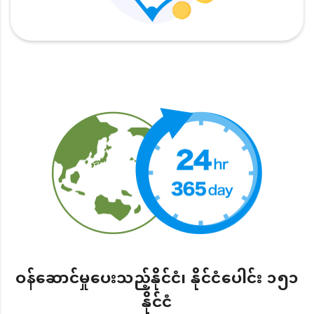
ဝန်ဆောင်မှုပေးသည့်နိုင်ငံ၊ နိုင်ငံပေါင်း ၁၅၁
နိုင်ငံ