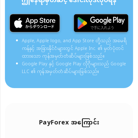
ဤနေရာမှတဆင့် ဒေါင်းလုဒ်လုပ်ရန်
Apple, Apple logo, and App Store တို့သည် အမေရိ
ကန်နှင့် အခြားနိုင်ငံများတွင် Apple Inc. ၏ မှတ်ပုံတင်
ထားသော ကုန်အမှတ်တံဆိပ်များဖြစ်သည်။
Google Play နှင့် Google Play လိုဂိုများသည် Google
LLC ၏ ကုန်အမှတ်တံဆိပ်များဖြစ်သည်။
PayForex အကြောင်း