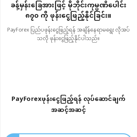
ခန့်မှန်းခြေအားဖြင့် မိုဘိုင်းကုမ္ပဏီပေါင်း
၈၇၀ ကို ဖုန်းငွေဖြည့်နိုင်ခြင်း။
PayForex ပြည်ပဖုန်းငွေဖြည့်ရန် အချိန်နေရာမရွေး လိုအပ်
သလို ဖုန်းငွေဖြည့်နိုင်ပါသည်။
PayForexဖုန်းငွေဖြည့်ရန် လုပ်ဆောင်ချက်
အဆင့်အဆင့်