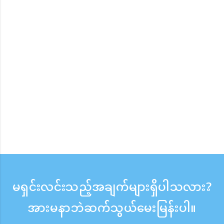
မရှင်းလင်းသည့်အချက်များရှိပါသလား?
အားမနာဘဲဆက်သွယ်မေးမြန်းပါ။