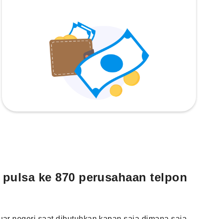
 pulsa ke 870 perusahaan telpon
uar negeri saat dibutuhkan kapan saja dimana saja.