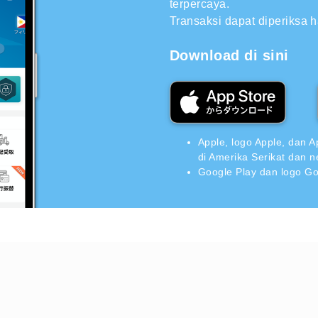
terpercaya.
Transaksi dapat diperiksa 
Download di sini
Apple, logo Apple, dan A
di Amerika Serikat dan n
Google Play dan logo Go