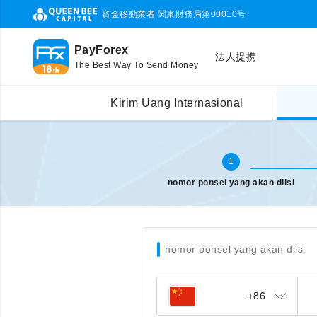
資金移動業者 関東財務局第00010号
PayForex
法人提携
The Best Way To Send Money
Pengisian pulsa Internasional
masukkan nomor ponsel
Kirim Uang Internasional
1
nomor ponsel yang akan diisi
nomor ponsel yang akan diisi
+86