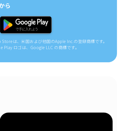
から
pp Storeは、米国および他国のApple Inc.の登録商標です。
gle Play ロゴは、Google LLC の商標です。