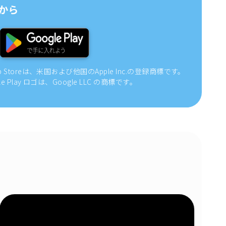
から
pp Storeは、米国および他国のApple Inc.の登録商標です。
gle Play ロゴは、Google LLC の商標です。