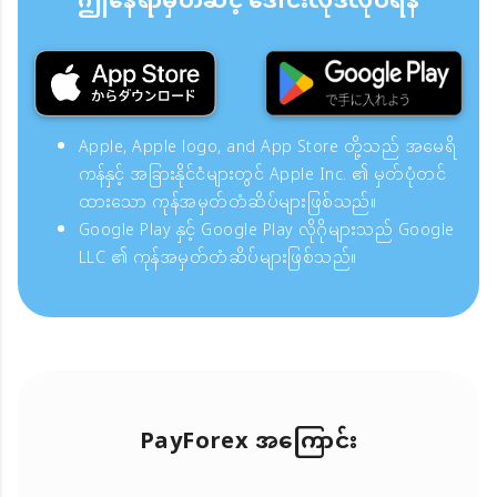
ဤနေရာမှတဆင့် ဒေါင်းလုဒ်လုပ်ရန်
Apple, Apple logo, and App Store တို့သည် အမေရိ
ကန်နှင့် အခြားနိုင်ငံများတွင် Apple Inc. ၏ မှတ်ပုံတင်
ထားသော ကုန်အမှတ်တံဆိပ်များဖြစ်သည်။
Google Play နှင့် Google Play လိုဂိုများသည် Google
LLC ၏ ကုန်အမှတ်တံဆိပ်များဖြစ်သည်။
PayForex အကြောင်း