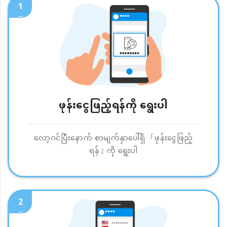
1
ဖုန်းငွေဖြည့်ရန်ကို ရွေးပါ
လော့ဂင်ပြီးနောက် စာမျက်နှာပေါ်ရှိ 「ဖုန်းငွေဖြည့်
ရန်」ကို ရွေးပါ
2