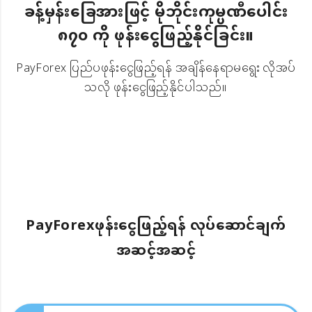
ခန့်မှန်းခြေအားဖြင့် မိုဘိုင်းကုမ္ပဏီပေါင်း
၈၇၀ ကို ဖုန်းငွေဖြည့်နိုင်ခြင်း။
PayForex ပြည်ပဖုန်းငွေဖြည့်ရန် အချိန်နေရာမရွေး လိုအပ်
သလို ဖုန်းငွေဖြည့်နိုင်ပါသည်။
PayForexဖုန်းငွေဖြည့်ရန် လုပ်ဆောင်ချက်
အဆင့်အဆင့်