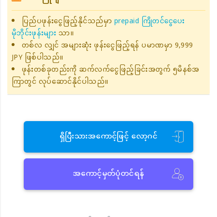
ပြည်ပဖုန်းငွေဖြည့်နိုင်သည်မှာ
prepaid ကြိုတင်ငွေပေး
မိုဘိုင်းဖုန်းများ
သာ။
တစ်လ လျှင် အများဆုံး ဖုန်းငွေဖြည့်ရန် ပမာဏမှာ 9,999
JPY ဖြစ်ပါသည်။
ဖုန်းတစ်ခုတည်းကို ဆက်လက်ငွေဖြည့်ခြင်းအတွက် ၅မိနစ်အ
ကြာတွင် လုပ်ဆောင်နိုင်ပါသည်။
ရှိပြီးသားအကောင့်ဖြင့် လော့ဂင်
အကောင့်မှတ်ပုံတင်ရန်