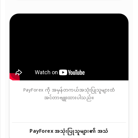
PayForex ကို အမှန်တကယ်အသုံးပြုသူများထံ
အင်တာဗျူးထားပါသည်။
PayForex အသုံးပြုသူများ၏ အသံ