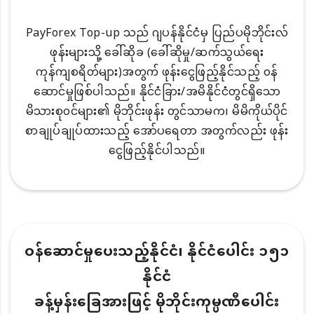
PayForex Top-up သည် ဂျပန်နိုင်ငံမှ ပြည်ပမိုဘိုင်းလ်
ဖုန်းများသို့ ခေါ်ဆိုခ (ခေါ်ဆိုမှု/ဆက်သွယ်ရေး
ကုန်ကျစရိတ်များ)အတွက် ဖုန်းငွေဖြည့်နိုင်သည့် ၀န်
ဆောင်မှုဖြစ်ပါသည်။ နိုင်ငံခြား/အမိနိုင်ငံတွင်ရှိသော
မိသားစု၀င်များ၏ မိုဘိုင်းဖုန်း တွင်သာမက၊ မိမိကိုယ်ပိုင်
စာချုပ်ချုပ်ထားသည့် အော်ပရေတာ အတွက်လည်း ဖုန်း
ငွေဖြည့်နိုင်ပါသည်။
ဝန်ဆောင်မှုပေးသည့်နိုင်ငံ၊ နိုင်ငံပေါင်း ၁၅၁
နိုင်ငံ
ခန့်မှန်းခြေအားဖြင့် မိုဘိုင်းကုမ္ပဏီပေါင်း