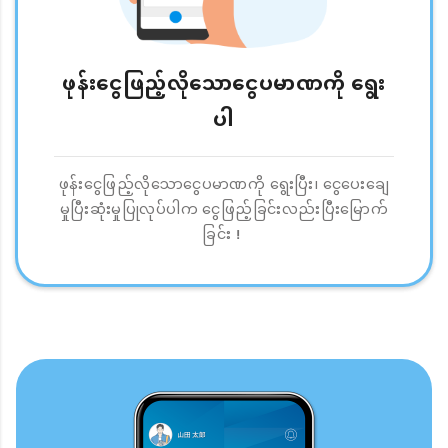
ဖုန်းငွေဖြည့်လိုသောငွေပမာဏကို ရွေး
ပါ
ဖုန်းငွေဖြည့်လိုသောငွေပမာဏကို ရွေးပြီး၊ ငွေပေးချေ
မှုပြီးဆုံးမှုပြုလုပ်ပါက ငွေဖြည့်ခြင်းလည်းပြီးမြောက်
ခြင်း！