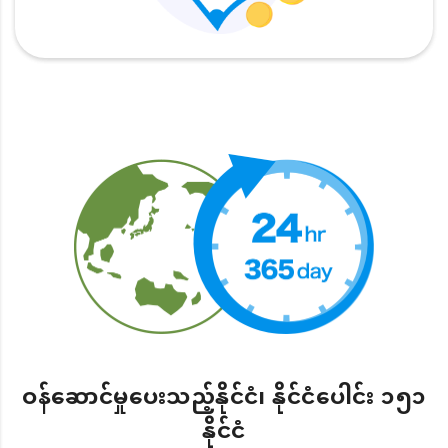
ဝန်ဆောင်မှုပေးသည့်နိုင်ငံ၊ နိုင်ငံပေါင်း ၁၅၁
နိုင်ငံ