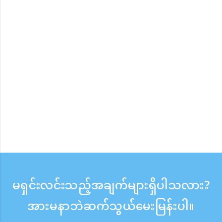
မရှင်းလင်းသည့်အချက်များရှိပါသလား?
အားမနာဘဲဆက်သွယ်မေးမြန်းပါ။