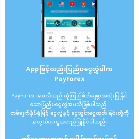
Appဖြင့်လည်းပြည်ပငွေလွှဲပါက
PayForex
PayForex အပလီသည် ယုံကြည်စိတ်ချစွာအသုံးပြုနိုင်
သောပြည်ပငွေလွှဲအပလီဖြစ်ပါသည်။
တစ်ချက်နှိပ်ရုံဖြင့် ငွေလွှဲနှင့် ငွေသွင်းငွေထုတ်ခြင်းတို့ကို
အလွယ်တကူအတည်ပြုနိုင်ပါသည်။