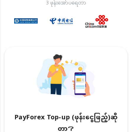
3 ဖုန်းအော်ပရေတာ
PayForex Top-up (ဖုန်းငွေဖြည့်)ဆို
တာ？