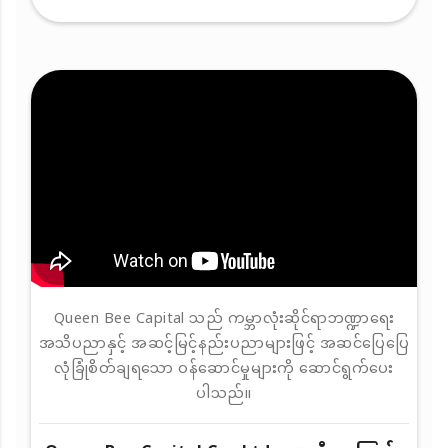
Queen Bee Capital သည် ကမ္ဘာလုံးဆိုင်ရာဘဏ္ဍာရေး
အသိပညာနှင့် အဆင့်မြင့်နည်းပညာများဖြင့် အဆင်ပြေပြေ
လုံခြုံစိတ်ချရသော ဝန်ဆောင်မှုများကို ဆောင်ရွက်ပေး
ပါသည်။