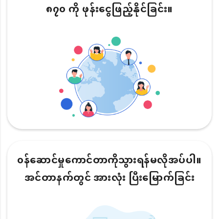
၈၇၀ ကို ဖုန်းငွေဖြည့်နိုင်ခြင်း။
၀န်ဆောင်မှုကောင်တာကိုသွားရန်မလိုအပ်ပါ။
အင်တာနက်တွင် အားလုံး ပြီးမြောက်ခြင်း