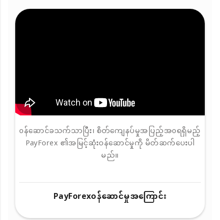
၀န်ဆောင်ခသက်သာပြီး၊ စိတ်ကျေနပ်မှုအပြည့်အ၀ရရှိမည့်
PayForex ၏အမြင့်ဆုံးဝန်ဆောင်မှုကို မိတ်ဆက်ပေးပါ
မည်။
PayForex၀န်ဆောင်မှုအကြောင်း