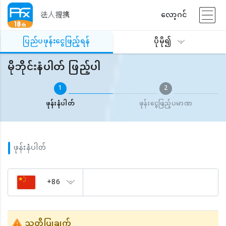
法人提携
လော့ဂင်
ပြည်ပဖုန်းငွေဖြည့်ရန်
မိုဘိုင်းနံပါတ် ဖြည့်ပါ
ပြည်ပဖုန်းငွေဖြည့်ရန်
ပိုမို၍
မိုဘိုင်းနံပါတ် ဖြည့်ပါ
1
2
ဖုန်းနံပါတ်
ဖုန်းငွေဖြည့်ပမာဏ
ဖုန်းနံပါတ်
+86
သတိပြုချက်