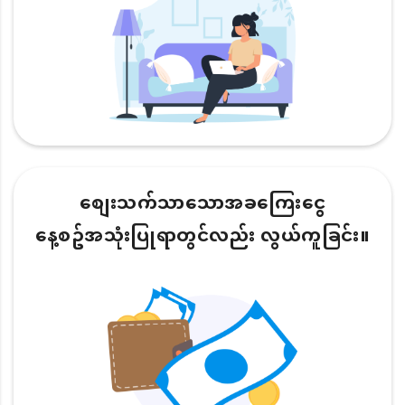
စျေးသက်သာသောအခကြေးငွေ
နေ့စဥ်အသုံးပြုရာတွင်လည်း လွယ်ကူခြင်း။