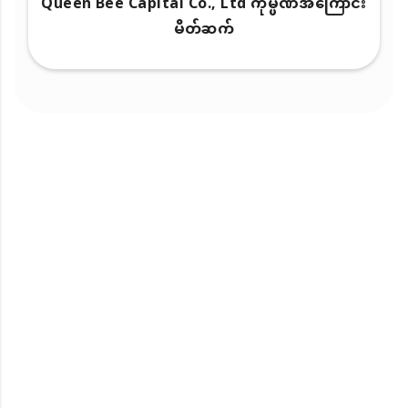
Queen Bee Capital Co., Ltd ကုမ္ပဏီအကြောင်း
မိတ်ဆက်