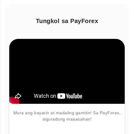
Tungkol sa PayForex
Mura ang bayarin at madaling gamitin! Sa PayForex,
siguradong maaasahan!