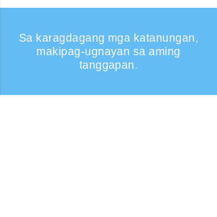
Sa karagdagang mga katanungan,
makipag-ugnayan sa aming
tanggapan.
Kumontak
Support: Weekdays 9:30 -17:30
Toll-free number
0120-808-774
From overseas (※may bayad)