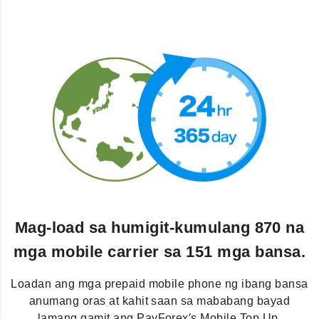
Mag-load sa humigit-kumulang 870 na
mga mobile carrier sa 151 mga bansa.
Loadan ang mga prepaid mobile phone ng ibang bansa
anumang oras at kahit saan sa mababang bayad
lamang gamit ang PayForex′s Mobile Top Up.