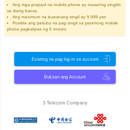
Ang
mga prepaid na mobile phone
ay maaaring singilin
sa ibang bansa.
Ang maximum na buwanang singil ay 9,999 yen.
Posible ang patuloy na pag-singil sa parehong mobile
phone pagkalipas ng 5 minuto.
Existing na pag log-in sa account
Buksan ang Account
3 Telecom Company