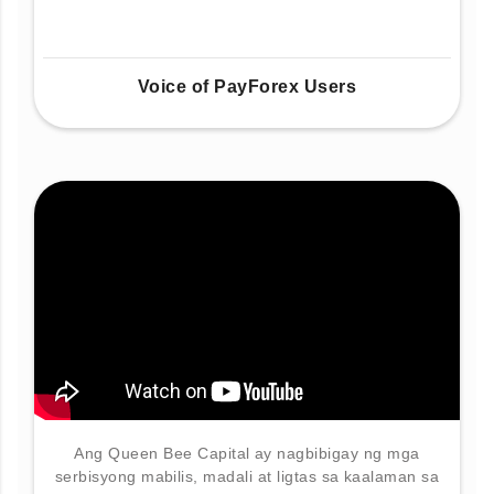
Voice of PayForex Users
Ang Queen Bee Capital ay nagbibigay ng mga
serbisyong mabilis, madali at ligtas sa kaalaman sa