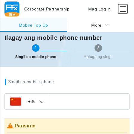
Corporate Partnership
Mag Log in
Singil sa ibang bansa (mobile)
Ilagay ang mobile phone number
Mobile Top Up
More
Ilagay ang mobile phone number
1
2
Singil sa mobile phone
Halaga ng singil
Singil sa mobile phone
+86
Pansinin