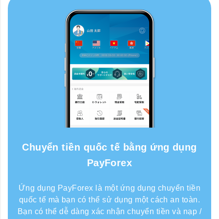
Chuyển tiền quốc tế bằng ứng dụng
PayForex
Ứng dụng PayForex là một ứng dụng chuyển tiền
quốc tế mà bạn có thể sử dụng một cách an toàn.
Bạn có thể dễ dàng xác nhận chuyển tiền và nạp /