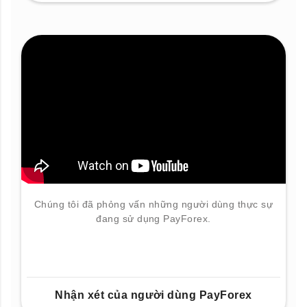
Chúng tôi đã phỏng vấn những người dùng thực sự
đang sử dụng PayForex.
Nhận xét của người dùng PayForex