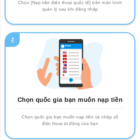
Chọn [Nạp tiền điện thoại quốc tế] trên màn hình
quản lý sau khi đăng nhập
2
Chọn quốc gia bạn muốn nạp tiền
Chọn quốc gia bạn muốn nạp tiền và nhập số
điện thoại di động của bạn