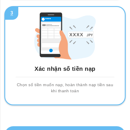
3
Xác nhận số tiền nạp
Chọn số tiền muốn nạp, hoàn thành nạp tiền sau
khi thanh toán