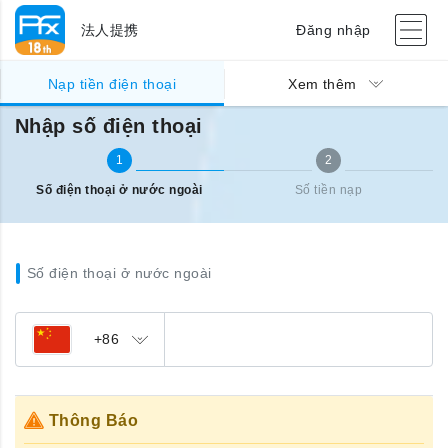
法人提携
Đăng nhập
Nạp tiền điện thoại
Nhập số điện thoại
Nạp tiền điện thoại
Xem thêm
Nhập số điện thoại
1
2
Số điện thoại ở nước ngoài
Số tiền nạp
Số điện thoại ở nước ngoài
+86
Thông Báo