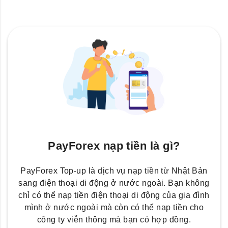
PayForex nạp tiền là gì?
PayForex Top-up là dịch vụ nạp tiền từ Nhật Bản
sang điện thoại di động ở nước ngoài. Bạn không
chỉ có thể nạp tiền điện thoại di động của gia đình
mình ở nước ngoài mà còn có thể nạp tiền cho
công ty viễn thông mà bạn có hợp đồng.