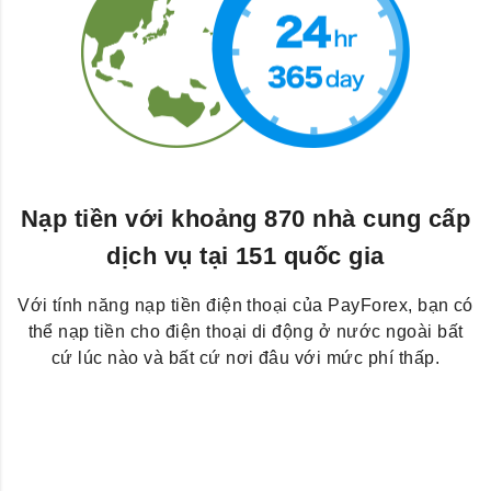
Nạp tiền với khoảng 870 nhà cung cấp
dịch vụ tại 151 quốc gia
Với tính năng nạp tiền điện thoại của PayForex, bạn có
thể nạp tiền cho điện thoại di động ở nước ngoài bất
cứ lúc nào và bất cứ nơi đâu với mức phí thấp.