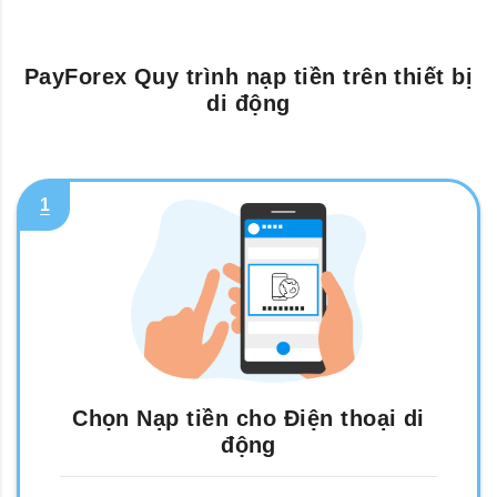
PayForex Quy trình nạp tiền trên thiết bị
di động
1
Chọn Nạp tiền cho Điện thoại di
động