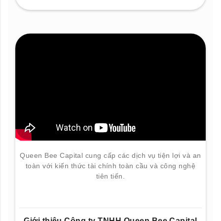
Queen Bee Capital cung cấp các dịch vụ tiện lợi và an
toàn với kiến thức tài chính toàn cầu và công nghệ
tiên tiến.
Giới thiệu Công ty TNHH Queen Bee Capital