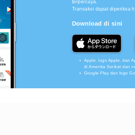
terpercaya.
Transaksi dapat diperiksa 
Download di sini
Apple, logo Apple, dan A
di Amerika Serikat dan n
Google Play dan logo Go