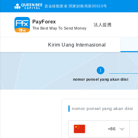
資金移動業者 関東財務局第00010号
PayForex
法人提携
The Best Way To Send Money
Pengisian pulsa Internasional
masukkan nomor ponsel
Kirim Uang Internasional
1
nomor ponsel yang akan diisi
nomor ponsel yang akan diisi
+86