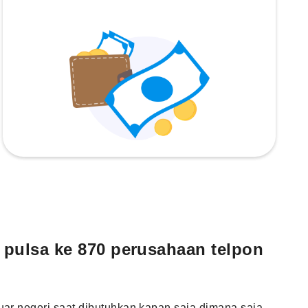
 pulsa ke 870 perusahaan telpon
uar negeri saat dibutuhkan kapan saja dimana saja.