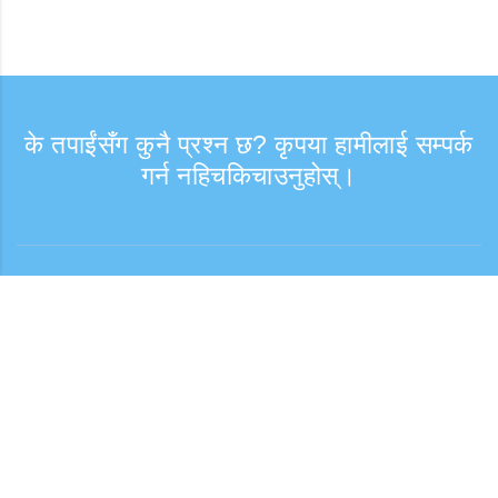
के तपाईंसँग कुनै प्रश्न छ? कृपया हामीलाई सम्पर्क
गर्न नहिचकिचाउनुहोस्।
सोधपुछ
समर्थन समय: हप्ता दिन 9:30 - 17:30
टोल फ्री नम्बर
0120-808-774