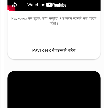
PayForex कम शुल्क, उच्च सन्तुष्टि, र उच्चतम स्तरको सेवा प्रदान
गर्दछौं।
PayForex सेवाहरूको बारेमा