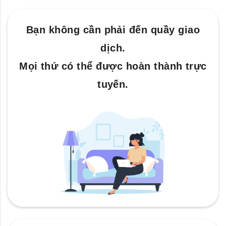
Bạn không cần phải đến quầy giao
dịch.
Mọi thứ có thể được hoàn thành trực
tuyến.