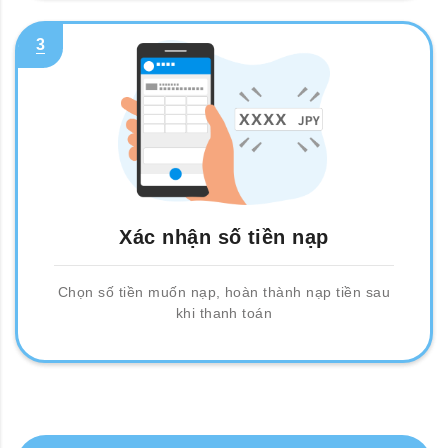
3
Xác nhận số tiền nạp
Chọn số tiền muốn nạp, hoàn thành nạp tiền sau
khi thanh toán