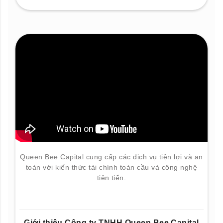
Queen Bee Capital cung cấp các dịch vụ tiện lợi và an
toàn với kiến thức tài chính toàn cầu và công nghệ
tiên tiến.
Giới thiệu Công ty TNHH Queen Bee Capital