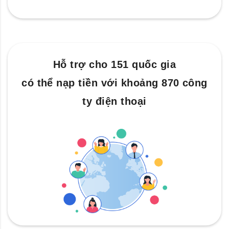
Hỗ trợ cho 151 quốc gia
có thể nạp tiền với khoảng 870 công
ty điện thoại