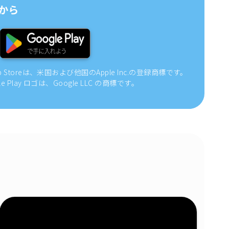
から
pp Storeは、米国および他国のApple Inc.の登録商標です。
gle Play ロゴは、Google LLC の商標です。